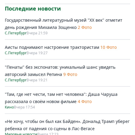
Последние новости
Государственный литературный музей "ХХ век" отметит
день рождения Михаила Зощенко
2 Фото
С.Петербург
Вчера 21:59
Аисты поднимают настроение трактористам
10 Фото
С.Петербург
Вчера 19:27
"Пенаты" без экспонатов: уникальный шанс увидеть
авторский замысел Репина
9 Фото
С.Петербург
Вчера 19:21
"Там, где нет чести, там нет человека": Даша Чаруша
рассказала о своём новом фильме
4 Фото
Кино
Вчера 17:54
«Не хочу, чтобы он был как Байден». Дональд Трамп уберег
ребенка от падения со сцены в Лас-Вегасе
Мировые новости
Вчера 17:23