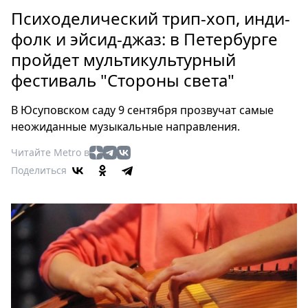
Петербург
Психоделический трип-хоп, инди-
Россия
фолк и эйсид-джаз: в Петербурге
Мир
пройдет мультикультурный
Здоровье
фестиваль "Стороны света"
Еда
Туризм
В Юсуповском саду 9 сентября прозвучат самые
Мода
неожиданные музыкальные направления.
Театр
Читайте Metro в
Кино
Поделиться
Афиша
Книги
Выставки
Пресс-
релизы
О
Metro
Стримы