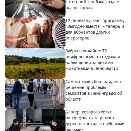
категорий кешбэка создает
волны спроса
Т2 перезапускает программу
"Выгодно вместе" – теперь и
для абонентов других
операторов
Зубры в онлайне: Т2
оцифровал места отдыха и
наблюдения за дикими
животными в Ленобласти
Самокатный сбор: найдено
решение проблемы
самокатов в Ленинградской
области
Блогер, которого хотят
оштрафовать за ремонт
дорог, встретился с «Новыми
людьми»