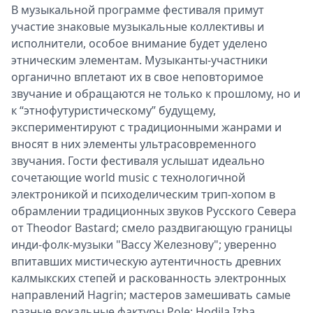
В музыкальной программе фестиваля примут
участие знаковые музыкальные коллективы и
исполнители, особое внимание будет уделено
этническим элементам. Музыканты-участники
органично вплетают их в свое неповторимое
звучание и обращаются не только к прошлому, но и
к “этнофутуристическому” будущему,
экспериментируют с традиционными жанрами и
вносят в них элементы ультрасовременного
звучания. Гости фестиваля услышат идеально
сочетающие world music с технологичной
электроникой и психоделическим трип-хопом в
обрамлении традиционных звуков Русского Севера
от Theodor Bastard; смело раздвигающую границы
инди-фолк-музыки "Вассу Железнову"; уверенно
впитавших мистическую аутентичность древних
калмыкских степей и раскованность электронных
направлений Hagrin; мастеров замешивать самые
разные вокальные фактуры Pole; Hodila Izba,