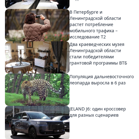
В Петербурге и
Ленинградской области
растет потребление
мобильного трафика –
исследование T2
Два краеведческих музея
Ленинградской области
стали победителями
грантовой программы ВТБ
Популяция дальневосточного
леопарда выросла в 6 раз
JELAND J6: один кроссовер
для разных сценариев