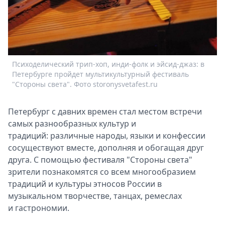
Спецпроекты
Звезды
Выборы
2026
Скачай
Психоделический трип-хоп, инди-фолк и эйсид-джаз: в
Metro
Петербурге пройдет мультикультурный фестиваль
"Стороны света". Фото storonysvetafest.ru
Петербург с давних времен стал местом встречи
самых разнообразных культур и
традиций: различные народы, языки и конфессии
сосуществуют вместе, дополняя и обогащая друг
друга. С помощью фестиваля "Стороны света"
зрители познакомятся со всем многообразием
традиций и культуры этносов России в
музыкальном творчестве, танцах, ремеслах
и гастрономии.