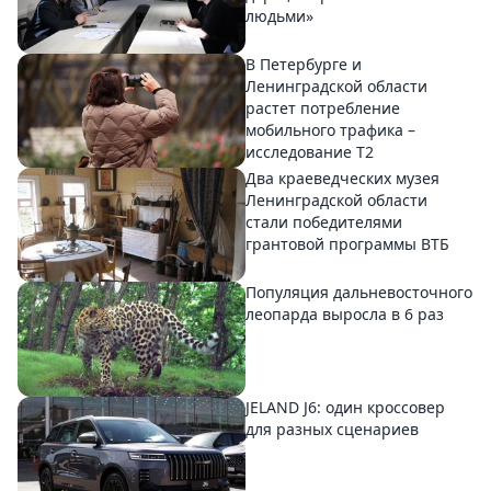
людьми»
В Петербурге и
Ленинградской области
растет потребление
мобильного трафика –
исследование T2
Два краеведческих музея
Ленинградской области
стали победителями
грантовой программы ВТБ
Популяция дальневосточного
леопарда выросла в 6 раз
JELAND J6: один кроссовер
для разных сценариев