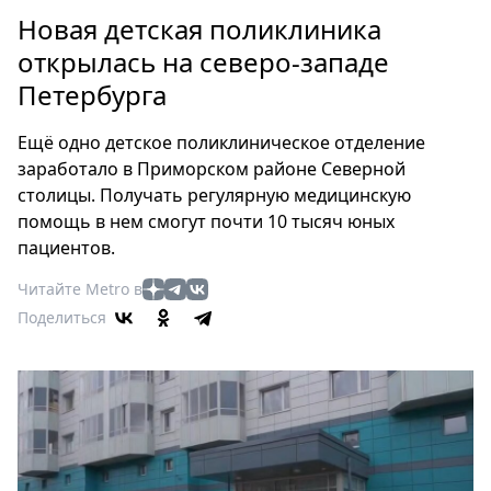
Петербург
Новая детская поликлиника
Россия
открылась на северо-западе
Мир
Петербурга
Здоровье
Еда
Ещё одно детское поликлиническое отделение
Туризм
заработало в Приморском районе Северной
Мода
столицы. Получать регулярную медицинскую
Театр
помощь в нем смогут почти 10 тысяч юных
Кино
пациентов.
Афиша
Читайте Metro в
Книги
Поделиться
Выставки
Пресс-
релизы
О
Metro
Стримы