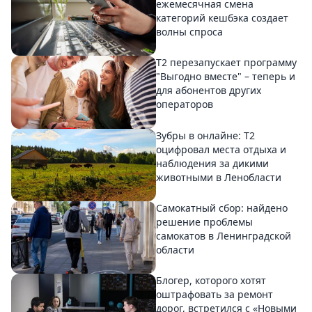
ежемесячная смена
категорий кешбэка создает
волны спроса
Т2 перезапускает программу
"Выгодно вместе" – теперь и
для абонентов других
операторов
Зубры в онлайне: Т2
оцифровал места отдыха и
наблюдения за дикими
животными в Ленобласти
Самокатный сбор: найдено
решение проблемы
самокатов в Ленинградской
области
Блогер, которого хотят
оштрафовать за ремонт
дорог, встретился с «Новыми