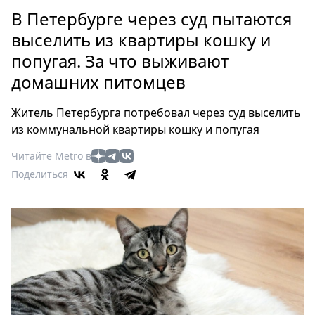
Петербург
В Петербурге через суд пытаются
Россия
выселить из квартиры кошку и
Мир
попугая. За что выживают
Здоровье
домашних питомцев
Еда
Туризм
Житель Петербурга потребовал через суд выселить
Мода
из коммунальной квартиры кошку и попугая
Театр
Читайте Metro в
Кино
Поделиться
Афиша
Книги
Выставки
Пресс-
релизы
О
Metro
Стримы