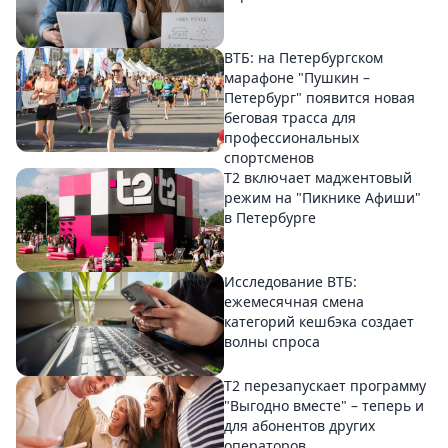
ВТБ: на Петербургском
марафоне "Пушкин –
Петербург" появится новая
беговая трасса для
профессиональных
спортсменов
Т2 включает маджентовый
режим на "Пикнике Афиши"
в Петербурге
Исследование ВТБ:
ежемесячная смена
категорий кешбэка создает
волны спроса
Т2 перезапускает программу
"Выгодно вместе" – теперь и
для абонентов других
операторов