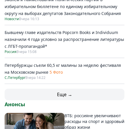
избирательном бюллетене по единому избирательному
округу на выборах депутатов Законодательного Собрания
Новости
Вчера 16:13
Бывшему главе издательств Popcorn Books и Individuum
назначили 4 года условно за распространение литературы
с ЛГБТ-пропагандой*
Россия
Вчера 15:08
Петербуржцы съели 60,5 кг малины за неделю фестиваля
на Московском рынке
5 Фото
С.Петербург
Вчера 14:22
Еще →
Анонсы
ВТБ: россияне увеличивают
расходы на спорт и здоровый
образ жизни