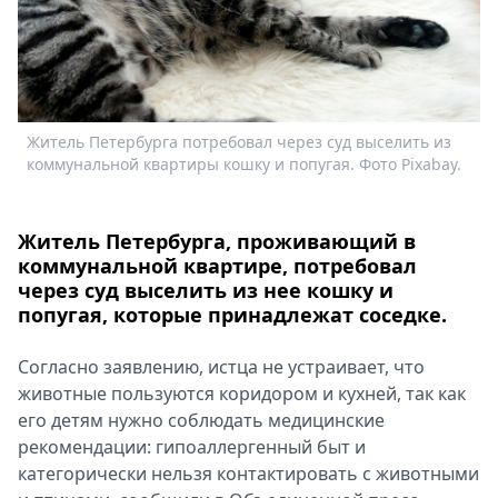
Спецпроекты
Звезды
Выборы
2026
Скачай
Житель Петербурга потребовал через суд выселить из
Metro
коммунальной квартиры кошку и попугая. Фото Pixabay.
Житель Петербурга, проживающий в
коммунальной квартире, потребовал
через суд выселить из нее кошку и
попугая, которые принадлежат соседке.
Согласно заявлению, истца не устраивает, что
животные пользуются коридором и кухней, так как
его детям нужно соблюдать медицинские
рекомендации: гипоаллергенный быт и
категорически нельзя контактировать с животными