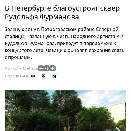
Петербург
В Петербурге благоустроят сквер
Россия
Рудольфа Фурманова
Мир
Здоровье
Зеленую зону в Петроградском районе Северной
Еда
столицы, названную в честь народного артиста РФ
Туризм
Рудольфа Фурманова, приведут в порядок уже к
Мода
концу этого лета. Локацию обновят, сохранив связь
Театр
с прошлым.
Кино
Читайте Metro в
Афиша
Поделиться
Книги
Выставки
Пресс-
релизы
О
Metro
Стримы