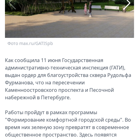
Спецпроекты
Звезды
Выборы
2026
Скачай
Фото max.ru/GATISpb
Metro
Как сообщила 11 июня Государственная
административно-техническая инспекция (ГАТИ),
выдан ордер для благоустройства сквера Рудольфа
Фурманова, что на пересечении
Каменноостровского проспекта и Песочной
Ф
набережной в Петербурге.
Работы пройдут в рамках программы
"Формирование комфортной городской среды". Во
время них зеленую зону превратят в современное
общественное пространство. Здесь появятся