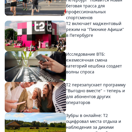
беговая трасса для
профессиональных
спортсменов
Т2 включает маджентовый
режим на "Пикнике Афиши"
в Петербурге
Исследование ВТБ:
ежемесячная смена
категорий кешбэка создает
волны спроса
Т2 перезапускает программу
"Выгодно вместе" – теперь и
для абонентов других
операторов
Зубры в онлайне: Т2
оцифровал места отдыха и
наблюдения за дикими