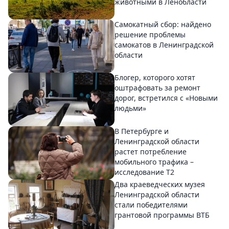
животными в Ленобласти
Самокатный сбор: найдено
решение проблемы
самокатов в Ленинградской
области
Блогер, которого хотят
оштрафовать за ремонт
дорог, встретился с «Новыми
людьми»
В Петербурге и
Ленинградской области
растет потребление
мобильного трафика –
исследование T2
Два краеведческих музея
Ленинградской области
стали победителями
грантовой программы ВТБ