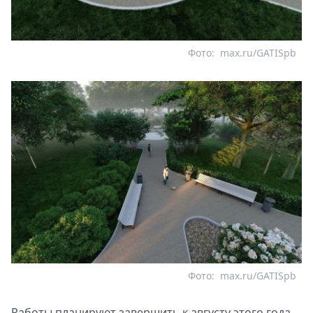
Фото:
max.ru/GATISpb
Фото:
max.ru/GATISpb
Работы планируют завершить к августу этого года.