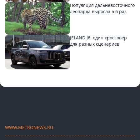
Популяция дальневосточного
леопарда выросла в 6 раз
JELAND J6: один кроссовер
для разных сценариев
WWW.METRONEWS.RU