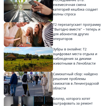
ежемесячная смена
категорий кешбэка создает
волны спроса
Т2 перезапускает программу
"Выгодно вместе" – теперь и
для абонентов других
операторов
Зубры в онлайне: Т2
оцифровал места отдыха и
наблюдения за дикими
животными в Ленобласти
Самокатный сбор: найдено
решение проблемы
самокатов в Ленинградской
области
Блогер, которого хотят
оштрафовать за ремонт