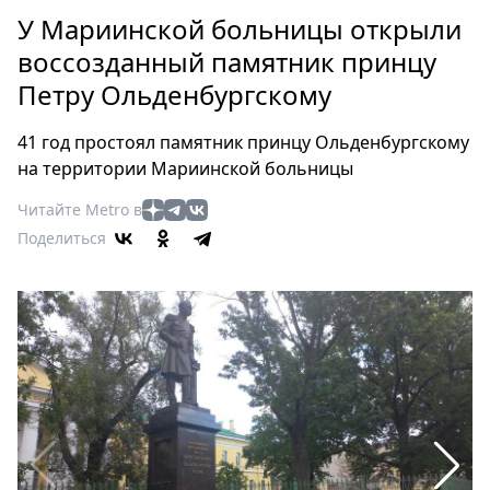
Петербург
У Мариинской больницы открыли
Россия
воссозданный памятник принцу
Мир
Петру Ольденбургскому
Здоровье
Еда
41 год простоял памятник принцу Ольденбургскому
Туризм
на территории Мариинской больницы
Мода
Читайте Metro в
Театр
Поделиться
Кино
Афиша
Книги
Выставки
Пресс-
релизы
О
Metro
Стримы