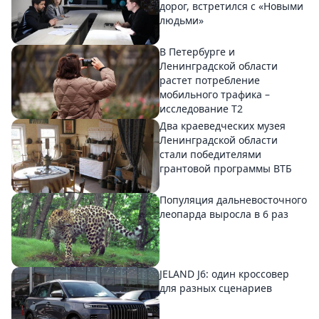
дорог, встретился с «Новыми
людьми»
В Петербурге и
Ленинградской области
растет потребление
мобильного трафика –
исследование T2
Два краеведческих музея
Ленинградской области
стали победителями
грантовой программы ВТБ
Популяция дальневосточного
леопарда выросла в 6 раз
JELAND J6: один кроссовер
для разных сценариев