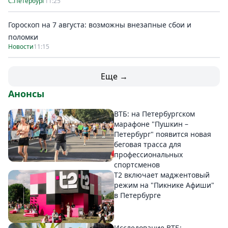
С.Петербург
11:25
Гороскоп на 7 августа: возможны внезапные сбои и
поломки
Новости
11:15
Еще →
Анонсы
ВТБ: на Петербургском
марафоне "Пушкин –
Петербург" появится новая
беговая трасса для
профессиональных
спортсменов
Т2 включает маджентовый
режим на "Пикнике Афиши"
в Петербурге
Исследование ВТБ: