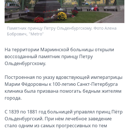
Спецпроекты
Звезды
Выборы
2026
Памятник принцу Петру Ольденбургскому. Фото Алена
П
Скачай
Бобрович, "Metro"
Б
Metro
На территории Мариинской больницы открыли
воссозданный памятник принцу Петру
Ольденбургскому.
Построенная по указу вдовствующей императрицы
Марии Фёдоровны к 100-летию Санкт-Петербурга
клиника была призвана помогать бедным жителям
города.
С 1839 по 1881 год больницей управлял принц Пётр
Ольденбургский. При нём лечебное заведение
стало одним из самых прогрессивных по тем