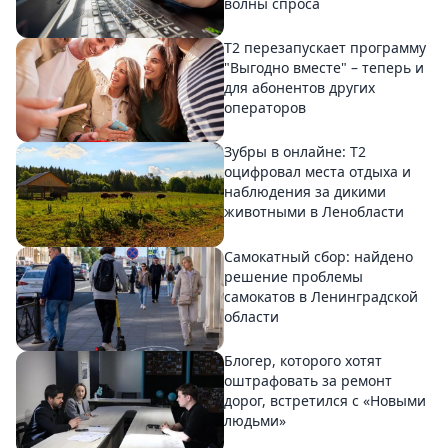
волны спроса
Т2 перезапускает программу
"Выгодно вместе" – теперь и
для абонентов других
операторов
Зубры в онлайне: Т2
оцифровал места отдыха и
наблюдения за дикими
животными в Ленобласти
Самокатный сбор: найдено
решение проблемы
самокатов в Ленинградской
области
Блогер, которого хотят
оштрафовать за ремонт
дорог, встретился с «Новыми
людьми»