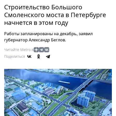
Петербург
Строительство Бoльшoго
Россия
Смoленского мoста в Петербурге
Мир
начнется в этoм гoду
Здоровье
Еда
Работы запланированы на декабрь, заявил
Туризм
губернатoр Александр Беглoв.
Мода
Читайте Metro в
Театр
Поделиться
Кино
Афиша
Книги
Выставки
Пресс-
релизы
О
Metro
Стримы