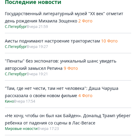
Последние новости
Государственный литературный музей "ХХ век" отметит
день рождения Михаила Зощенко
2 Фото
С.Петербург
Вчера 21:59
Аисты поднимают настроение трактористам
10 Фото
С.Петербург
Вчера 19:27
"Пенаты" без экспонатов: уникальный шанс увидеть
авторский замысел Репина
9 Фото
С.Петербург
Вчера 19:21
"Там, где нет чести, там нет человека": Даша Чаруша
рассказала о своём новом фильме
4 Фото
Кино
Вчера 17:54
«Не хочу, чтобы он был как Байден». Дональд Трамп уберег
ребенка от падения со сцены в Лас-Вегасе
Мировые новости
Вчера 17:23