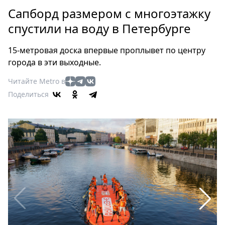
Петербург
Сапборд размером с многоэтажку
Россия
спустили на воду в Петербурге
Мир
Здоровье
15-метровая доска впервые проплывет по центру
Еда
города в эти выходные.
Туризм
Читайте Metro в
Мода
Поделиться
Театр
Кино
Афиша
Книги
Выставки
Пресс-
релизы
О
Metro
Стримы