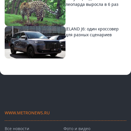
леопарда выросла в 6 раз
JELAND J6: один кроссовер
для разных сценариев
WWW.METRONEWS.RU
Все новости
Фото и видео