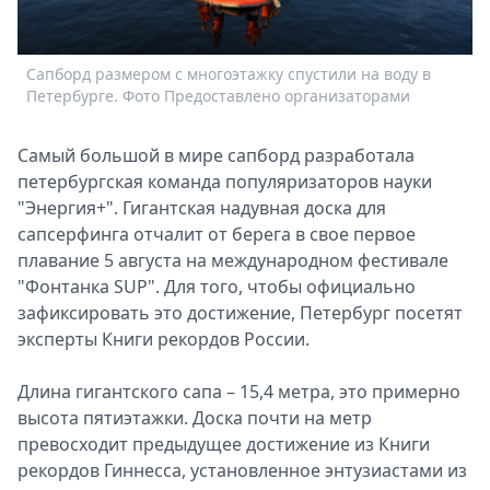
Спецпроекты
Звезды
Сапборд размером с многоэтажку спустили на воду в
Д
Выборы
Петербурге. Фото Предоставлено организаторами
2026
Скачай
Самый большой в мире сапборд разработала
Metro
петербургская команда популяризаторов науки
"Энергия+". Гигантская надувная доска для
сапсерфинга отчалит от берега в свое первое
плавание 5 августа на международном фестивале
"Фонтанка SUP". Для того, чтобы официально
зафиксировать это достижение, Петербург посетят
эксперты Книги рекордов России.
Длина гигантского сапа – 15,4 метра, это примерно
высота пятиэтажки. Доска почти на метр
превосходит предыдущее достижение из Книги
рекордов Гиннесса, установленное энтузиастами из