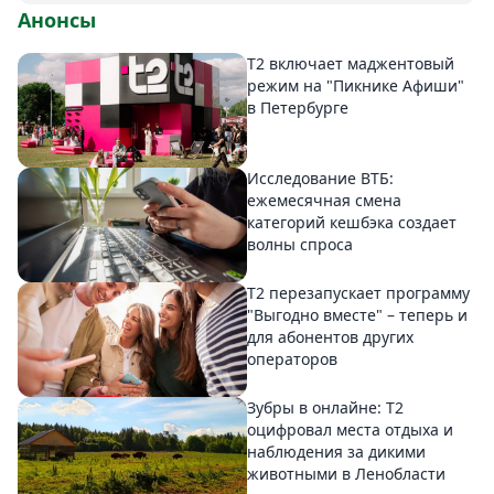
Анонсы
Т2 включает маджентовый
режим на "Пикнике Афиши"
в Петербурге
Исследование ВТБ:
ежемесячная смена
категорий кешбэка создает
волны спроса
Т2 перезапускает программу
"Выгодно вместе" – теперь и
для абонентов других
операторов
Зубры в онлайне: Т2
оцифровал места отдыха и
наблюдения за дикими
животными в Ленобласти