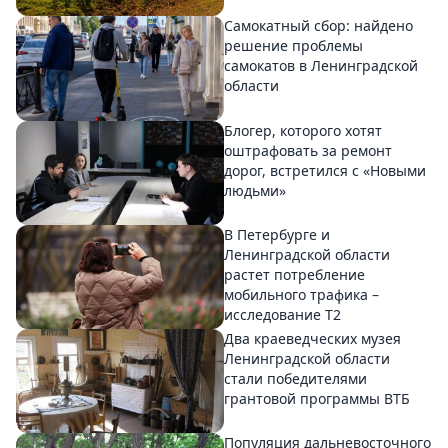
Самокатный сбор: найдено
решение проблемы
самокатов в Ленинградской
области
Блогер, которого хотят
оштрафовать за ремонт
дорог, встретился с «Новыми
людьми»
В Петербурге и
Ленинградской области
растет потребление
мобильного трафика –
исследование T2
Два краеведческих музея
Ленинградской области
стали победителями
грантовой программы ВТБ
Популяция дальневосточного