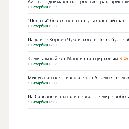
Аисты поднимают настроение тракториста
С.Петербург
19:27
"Пенаты" без экспонатов: уникальный шанс
С.Петербург
19:21
На улице Корнея Чуковского в Петербурге о
С.Петербург
17:01
Эрмитажный кот Манеж стал цирковым
9 Ф
С.Петербург
15:58
Минувшая ночь вошла в топ-5 самых тёплых
С.Петербург
15:22
На Сапсане испытали первого в мире робо
С.Петербург
14:01