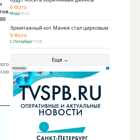
и
6 Фото
тов.
Мода
16:32
80
Эрмитажный кот Манеж стал цирковым
9 Фото
С.Петербург
15:58
Еще →
ного
erid: LdtCK5udn
АО "ГАТР", ИНН: 7841320717
РЕКЛАМА
осно