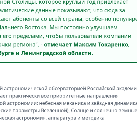
ной Столицы, которое круглый год привлекает
алитические данные показывают, что сюда за
ют абоненты со всей страны, особенно популяр
 Дальнего Востока. Мы постоянно улучшаем
за его пределами, чтобы пользователи компании
чки региона", -
отмечает Максим Токаренко,
урге и Ленинградской области.
ой астрономической обсерваторией Российской академ
вает практически все приоритетные направления
й астрономии: небесная механика и звёздная динамика
еские параметры Вселенной), Солнце и солнечно-земны
ическая астрономия, аппаратура и методика