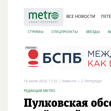
ВСЕ НОВОСТИ
ПЕТ
СТРИМЫ
СПЕЦПРОЕКТЫ
ЗВЕЗДЫ
В
erid: 2VfnxyFybV5
ПАО "Банк "Санкт-Петербург", ИНН: 7831000027
РЕКЛАМА
18 июля 2023, 17:22
|
Новости —
С.Петербург
РЕДАКЦИЯ METRO
Пулковская обс