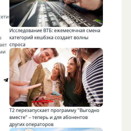
сети
Исследование ВТБ: ежемесячная смена
категорий кешбэка создает волны
о
спроса
ает
ами
Т2 перезапускает программу "Выгодно
вместе" – теперь и для абонентов
других операторов