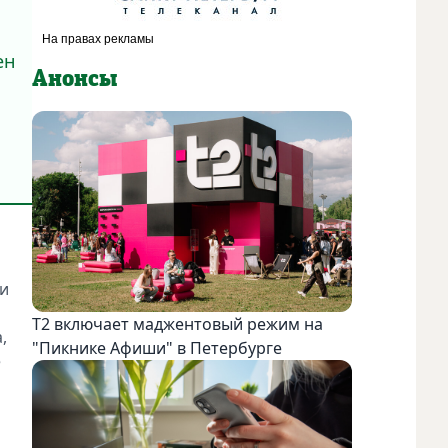
ен
Анонсы
ии
Т2 включает маджентовый режим на
,
"Пикнике Афиши" в Петербурге
е