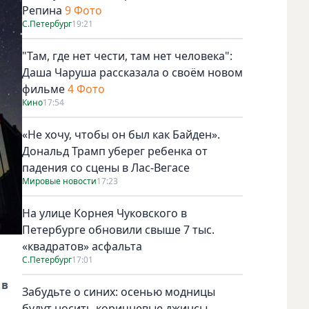
Репина
9 Фото
С.Петербург
19:21
"Там, где нет чести, там нет человека":
Даша Чаруша рассказала о своём новом
фильме
4 Фото
Кино
17:54
«Не хочу, чтобы он был как Байден».
Дональд Трамп уберег ребенка от
падения со сцены в Лас-Вегасе
Мировые новости
17:23
На улице Корнея Чуковского в
Петербурге обновили свыше 7 тыс.
«квадратов» асфальта
С.Петербург
17:01
 в
Забудьте о синих: осенью модницы
будут носить коричневые джинсы