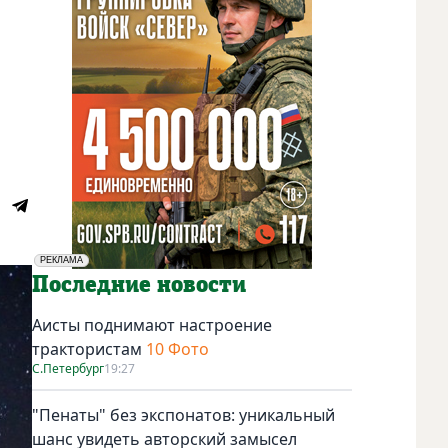
РЕКЛАМА
Социальная реклама
Последние новости
Аисты поднимают настроение
трактористам
10 Фото
С.Петербург
19:27
"Пенаты" без экспонатов: уникальный
шанс увидеть авторский замысел