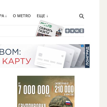
РА ↓
О METRO
ЕЩЕ ↓