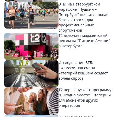
ВТБ: на Петербургском
марафоне "Пушкин –
Петербург" появится новая
беговая трасса для
профессиональных
спортсменов
Т2 включает маджентовый
режим на "Пикнике Афиши"
в Петербурге
Исследование ВТБ:
ежемесячная смена
категорий кешбэка создает
волны спроса
Т2 перезапускает программу
"Выгодно вместе" – теперь и
для абонентов других
операторов