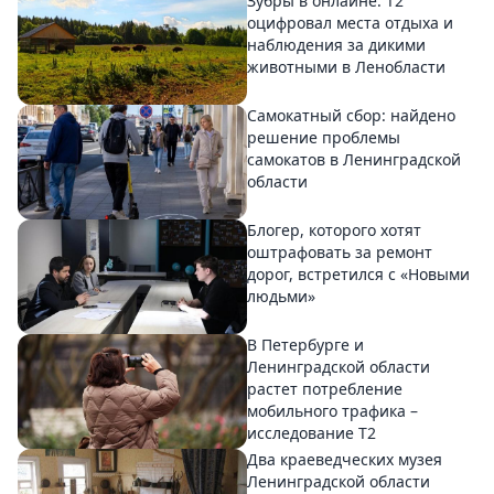
Зубры в онлайне: Т2
оцифровал места отдыха и
наблюдения за дикими
животными в Ленобласти
Самокатный сбор: найдено
решение проблемы
самокатов в Ленинградской
области
Блогер, которого хотят
оштрафовать за ремонт
дорог, встретился с «Новыми
людьми»
В Петербурге и
Ленинградской области
растет потребление
мобильного трафика –
исследование T2
Два краеведческих музея
Ленинградской области