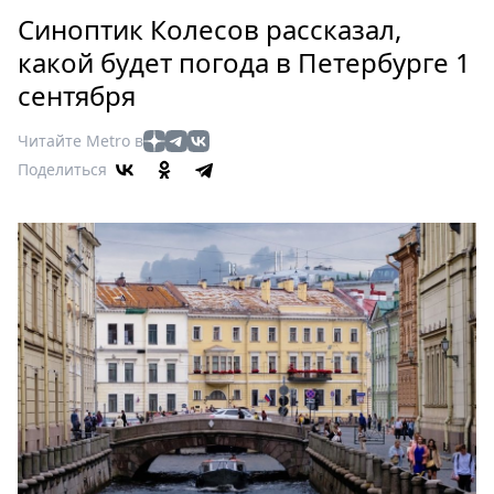
Петербург
Синоптик Колесов рассказал,
Россия
какой будет погода в Петербурге 1
Мир
сентября
Здоровье
Еда
Читайте Metro в
Туризм
Поделиться
Мода
Театр
Кино
Афиша
Книги
Выставки
Пресс-
релизы
О
Metro
Стримы