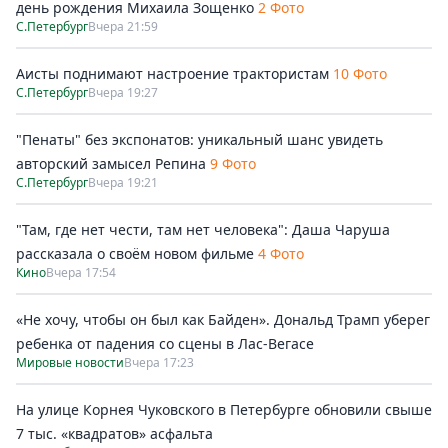
день рождения Михаила Зощенко
2 Фото
С.Петербург
Вчера 21:59
Аисты поднимают настроение трактористам
10 Фото
С.Петербург
Вчера 19:27
"Пенаты" без экспонатов: уникальный шанс увидеть
авторский замысел Репина
9 Фото
С.Петербург
Вчера 19:21
"Там, где нет чести, там нет человека": Даша Чаруша
рассказала о своём новом фильме
4 Фото
Кино
Вчера 17:54
«Не хочу, чтобы он был как Байден». Дональд Трамп уберег
ребенка от падения со сцены в Лас-Вегасе
Мировые новости
Вчера 17:23
На улице Корнея Чуковского в Петербурге обновили свыше
7 тыс. «квадратов» асфальта