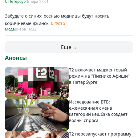
С.Петербург
Вчера 17:01
Забудьте о синих: осенью модницы будут носить
коричневые джинсы
6 Фото
Мода
Вчера 16:32
Еще →
Анонсы
Т2 включает маджентовый
режим на "Пикнике Афиши"
в Петербурге
Исследование ВТБ:
ежемесячная смена
категорий кешбэка создает
волны спроса
Т2 перезапускает программу