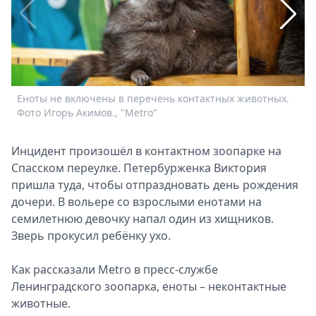
Спецпроекты
Звезды
Выборы
2026
Скачай
Еноты не включены в перечень контактных животных.
Metro
Фото Игорь Акимов., "Metro"
Инцидент произошёл в контактном зоопарке на
Спасском переулке. Петербурженка Виктория
пришла туда, чтобы отпраздновать день рождения
дочери. В вольере со взрослыми енотами на
семилетнюю девочку напал один из хищников.
Зверь прокусил ребёнку ухо.
Как рассказали Metro в пресс-службе
Ленинградского зоопарка, еноты – неконтактные
Ш
животные.
п