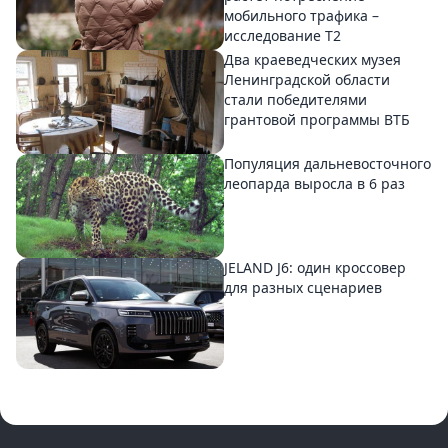
мобильного трафика –
исследование T2
Два краеведческих музея
Ленинградской области
стали победителями
грантовой программы ВТБ
Популяция дальневосточного
леопарда выросла в 6 раз
JELAND J6: один кроссовер
для разных сценариев