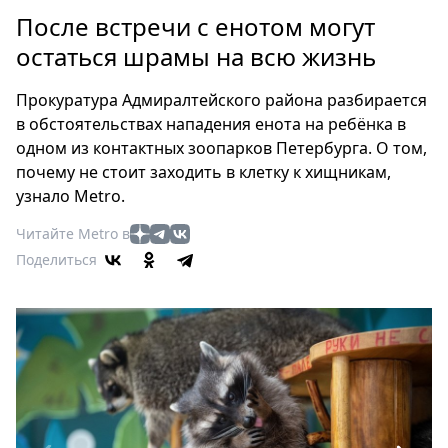
Петербург
После встречи с енотом могут
Россия
остаться шрамы на всю жизнь
Мир
Здоровье
Прокуратура Адмиралтейского района разбирается
Еда
в обстоятельствах нападения енота на ребёнка в
Туризм
одном из контактных зоопарков Петербурга. О том,
Мода
почему не стоит заходить в клетку к хищникам,
Театр
узнало Metro.
Кино
Читайте Metro в
Афиша
Поделиться
Книги
Выставки
Пресс-
релизы
О
Metro
Стримы