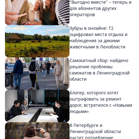
"Выгодно вместе" – теперь и
для абонентов других
операторов
Зубры в онлайне: Т2
оцифровал места отдыха и
наблюдения за дикими
животными в Ленобласти
Самокатный сбор: найдено
решение проблемы
самокатов в Ленинградской
области
Блогер, которого хотят
оштрафовать за ремонт
дорог, встретился с «Новыми
людьми»
В Петербурге и
Ленинградской области
растет потребление