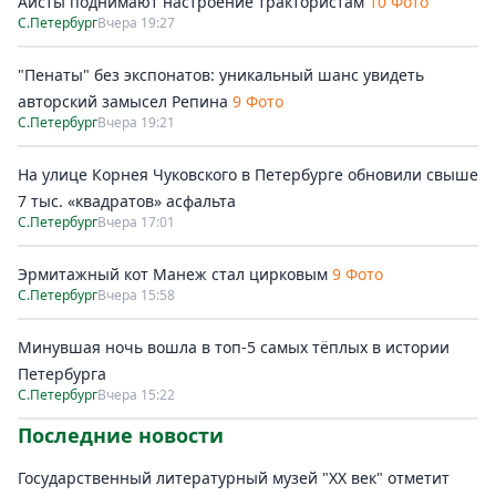
Аисты поднимают настроение трактористам
10 Фото
С.Петербург
Вчера 19:27
"Пенаты" без экспонатов: уникальный шанс увидеть
авторский замысел Репина
9 Фото
С.Петербург
Вчера 19:21
На улице Корнея Чуковского в Петербурге обновили свыше
7 тыс. «квадратов» асфальта
С.Петербург
Вчера 17:01
Эрмитажный кот Манеж стал цирковым
9 Фото
С.Петербург
Вчера 15:58
Минувшая ночь вошла в топ-5 самых тёплых в истории
Петербурга
С.Петербург
Вчера 15:22
Последние новости
Государственный литературный музей "ХХ век" отметит