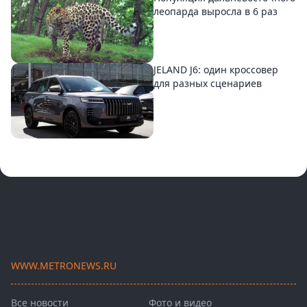
леопарда выросла в 6 раз
JELAND J6: один кроссовер
для разных сценариев
WWW.METRONEWS.RU
Все новости
Фото и видео