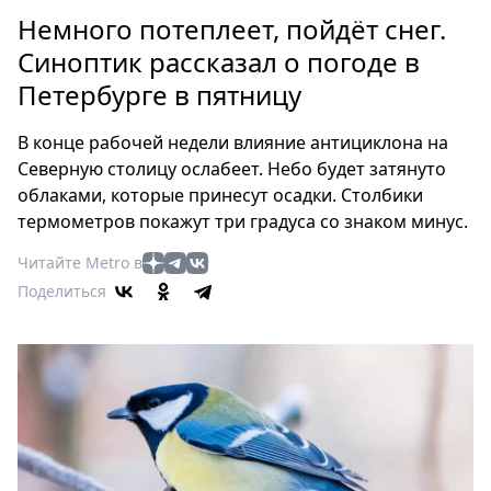
Петербург
Немного потеплеет, пойдёт снег.
Россия
Синоптик рассказал о погоде в
Мир
Петербурге в пятницу
Здоровье
Еда
В конце рабочей недели влияние антициклона на
Туризм
Северную столицу ослабеет. Небо будет затянуто
Мода
облаками, которые принесут осадки. Столбики
Театр
термометров покажут три градуса со знаком минус.
Кино
Читайте Metro в
Афиша
Поделиться
Книги
Выставки
Пресс-
релизы
О
Metro
Стримы