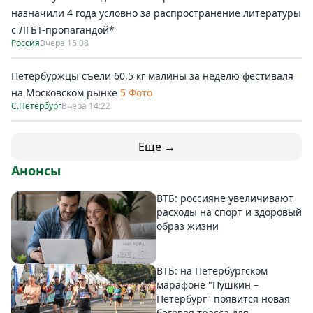
назначили 4 года условно за распространение литературы
с ЛГБТ-пропагандой*
Россия
Вчера 15:08
Петербуржцы съели 60,5 кг малины за неделю фестиваля
на Московском рынке
5 Фото
С.Петербург
Вчера 14:22
Еще →
Анонсы
ВТБ: россияне увеличивают
расходы на спорт и здоровый
образ жизни
ВТБ: на Петербургском
марафоне "Пушкин –
Петербург" появится новая
беговая трасса для