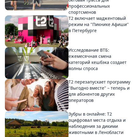
профессиональных
спортсменов
Т2 включает маджентовый
режим на "Пикнике Афиши"
в Петербурге
Исследование ВТБ:
ежемесячная смена
категорий кешбэка создает
волны спроса
Т2 перезапускает программу
"Выгодно вместе" – теперь и
для абонентов других
операторов
Зубры в онлайне: Т2
оцифровал места отдыха и
наблюдения за дикими
животными в Ленобласти