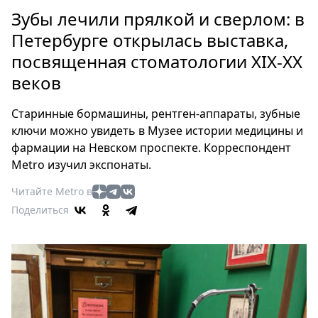
Петербург
Зубы лечили прялкой и сверлом: в
Россия
Петербурге открылась выставка,
Мир
посвященная стоматологии XIX-XX
Здоровье
веков
Еда
Туризм
Старинные бормашины, рентген-аппараты, зубные
Мода
ключи можно увидеть в Музее истории медицины и
Театр
фармации на Невском проспекте. Корреспондент
Кино
Metro изучил экспонаты.
Афиша
Читайте Metro в
Книги
Поделиться
Выставки
Пресс-
релизы
О
Metro
Стримы