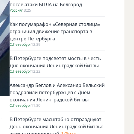
после атаки БПЛА на Белгород
Россия
13:25
Как полумарафон «Северная столица»
ограничил движение транспорта в
центре Петербурга
С.Петербург
12:39
В Петербурге подсветят мосты в честь
Дня окончания Ленинградской битвы
С.Петербург
12:22
Александр Беглов и Александр Бельский
поздравили петербуржцев с Днём
окончания Ленинградской битвы
С.Петербург
11:30
.
В Петербурге масштабно отпразднуют
День окончания Ленинградской битвы:
т
афиша мероприятий
2 Фото