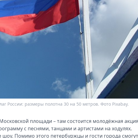
г России: размеры полотна 30 на 50 метров. Фото Pixabay.
осковской площади – там состоится молодёжная акция
грамму с песнями, танцами и артистами на ходулях.
е шоу. Помимо этого петербуржцы и гости города смогу