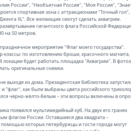
лия России", "Необъятная Россия", "Моя Россия", "Знае
кроется спортивная зона с аттракционами "Точный гол",
"Дженга XL". Все желающие смогут сделать аквагрим.
звёртывание гигантского флага Российской Федераци
30 на 50 метров.
ёт праздничное мероприятие "Флаг моего государства".
р-классы: по изготовлению броши, красочного магнита,
й локации будет работать площадка "Аквагрим". В фото
елать оригинальные снимки.
не выходя из дома. Президентская библиотека запустил
" и "флаг", как были выбраны цвета российского триколо
лся чёрно-жёлто-белым – эти вопросы включены в опро
ка появился мультимедийный куб. На двух его гранях
ным флагом России. Оставшиеся два квадрата –
с помощью которых петербуржцы и гости города могут