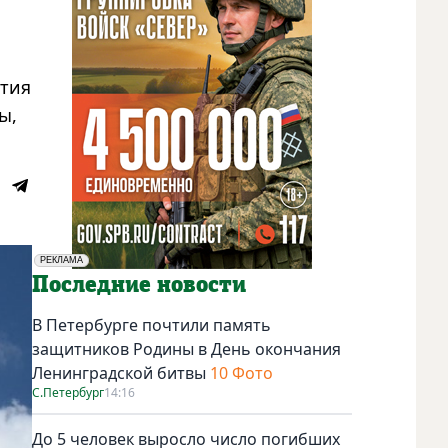
ятия
ы,
РЕКЛАМА
Социальная реклама
Последние новости
В Петербурге почтили память
защитников Родины в День окончания
Ленинградской битвы
10 Фото
С.Петербург
14:16
До 5 человек выросло число погибших