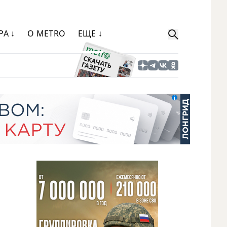
РА ↓
О METRO
ЕЩЕ ↓