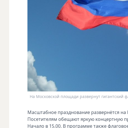
На Московской площади развернут гигантский фла
Масштабное празднование развернётся на М
Посетителям обещают яркую концертную про
Начало в 15.00. В программе также флагово