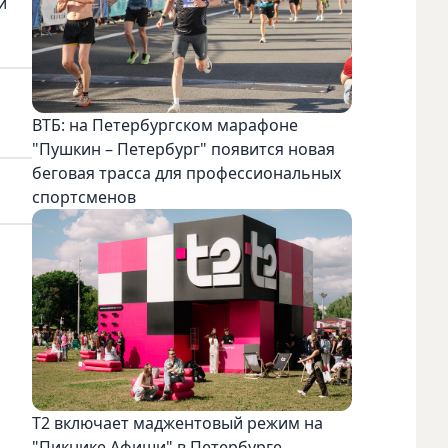
й
ВТБ: на Петербургском марафоне
"Пушкин – Петербург" появится новая
беговая трасса для профессиональных
спортсменов
Т2 включает маджентовый режим на
"Пикнике Афиши" в Петербурге