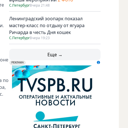
те
С.Петербург
Вчера 21:48
Ленинградский зоопарк показал
и.
мастер-класс по отдыху от ягуара
Ричарда в честь Дня кошек
С.Петербург
Вчера 19:23
Еще →
зоне
erid: LdtCK5udn
АО "ГАТР", ИНН: 7841320717
РЕКЛАМА
а по
ра,
с.