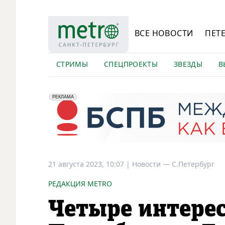
ВСЕ НОВОСТИ
ПЕТ
СТРИМЫ
СПЕЦПРОЕКТЫ
ЗВЕЗДЫ
В
erid: 2VfnxyFybV5
ПАО "Банк "Санкт-Петербург", ИНН: 7831000027
РЕКЛАМА
21 августа 2023, 10:07
|
Новости —
С.Петербург
РЕДАКЦИЯ METRO
Четыре интере