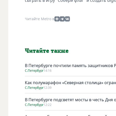
сыграть в игру "Собери флаг" и создать digi
Читайте Metro в
Читайте также
В Петербурге почтили память защитников 
С.Петербург
14:16
Как полумарафон «Северная столица» огран
С.Петербург
12:39
В Петербурге подсветят мосты в честь Дня
С.Петербург
12:22