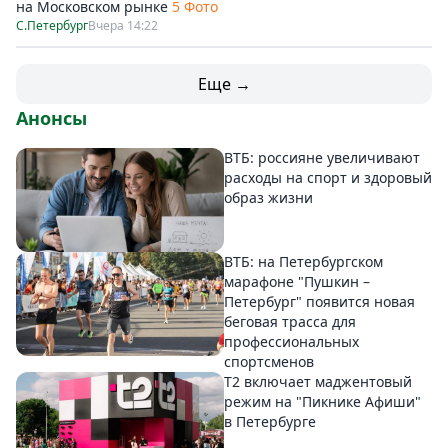
на Московском рынке
5 Фото
С.Петербург
Вчера 14:22
Еще →
Анонсы
ВТБ: россияне увеличивают
расходы на спорт и здоровый
образ жизни
ВТБ: на Петербургском
марафоне "Пушкин –
Петербург" появится новая
беговая трасса для
профессиональных
спортсменов
Т2 включает маджентовый
режим на "Пикнике Афиши"
в Петербурге