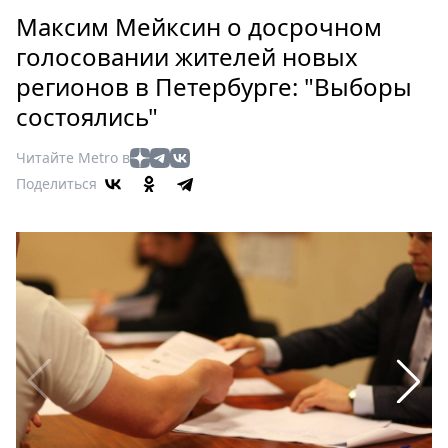
Петербург
Максим Мейксин о досрочном
Россия
голосовании жителей новых
Мир
регионов в Петербурге: "Выборы
Здоровье
состоялись"
Еда
Туризм
Читайте Metro в
Мода
Поделиться
Театр
Кино
Афиша
Книги
Выставки
Пресс-
релизы
О
Metro
Стримы