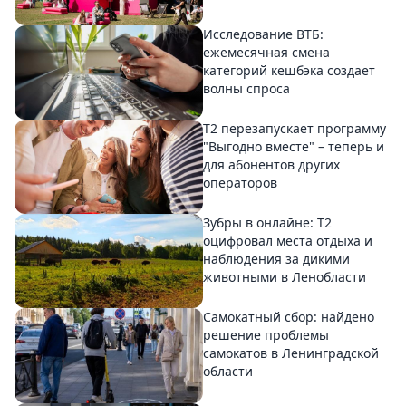
Исследование ВТБ:
ежемесячная смена
категорий кешбэка создает
волны спроса
Т2 перезапускает программу
"Выгодно вместе" – теперь и
для абонентов других
операторов
Зубры в онлайне: Т2
оцифровал места отдыха и
наблюдения за дикими
животными в Ленобласти
Самокатный сбор: найдено
решение проблемы
самокатов в Ленинградской
области