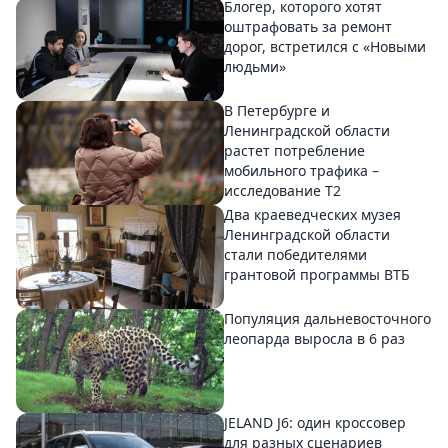
Блогер, которого хотят
оштрафовать за ремонт
дорог, встретился с «Новыми
людьми»
В Петербурге и
Ленинградской области
растет потребление
мобильного трафика –
исследование T2
Два краеведческих музея
Ленинградской области
стали победителями
грантовой программы ВТБ
Популяция дальневосточного
леопарда выросла в 6 раз
JELAND J6: один кроссовер
для разных сценариев