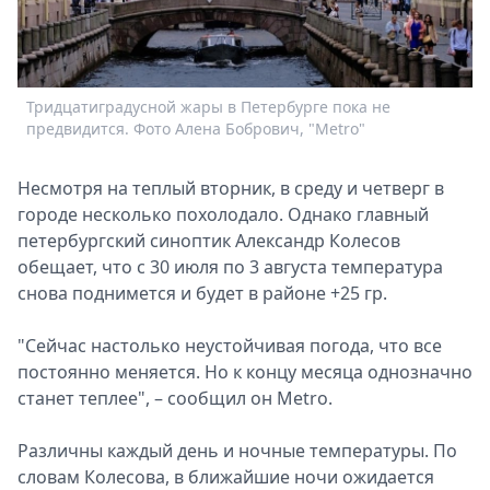
Спецпроекты
Звезды
Выборы
2026
Тридцатиградусной жары в Петербурге пока не
Скачай
предвидится. Фото Алена Бобрович, "Metro"
Metro
Несмотря на теплый вторник, в среду и четверг в
городе несколько похолодало. Однако главный
петербургский синоптик Александр Колесов
обещает, что с 30 июля по 3 августа температура
снова поднимется и будет в районе +25 гр.
"Сейчас настолько неустойчивая погода, что все
постоянно меняется. Но к концу месяца однозначно
станет теплее", – сообщил он Metro.
Различны каждый день и ночные температуры. По
словам Колесова, в ближайшие ночи ожидается