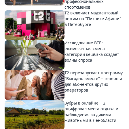
профессиональных
спортсменов
Т2 включает маджентовый
режим на "Пикнике Афиши"
в Петербурге
Исследование ВТБ:
ежемесячная смена
категорий кешбэка создает
волны спроса
Т2 перезапускает программу
"Выгодно вместе" – теперь и
для абонентов других
операторов
Зубры в онлайне: Т2
оцифровал места отдыха и
наблюдения за дикими
животными в Ленобласти