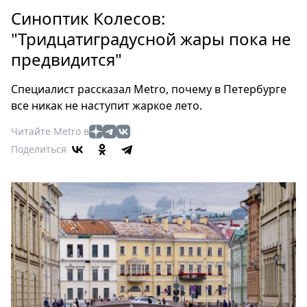
Петербург
Синоптик Колесов:
Россия
"Тридцатиградусной жары пока не
Мир
предвидится"
Здоровье
Еда
Специалист рассказал Metro, почему в Петербурге
Туризм
все никак не наступит жаркое лето.
Мода
Читайте Metro в
Театр
Поделиться
Кино
Афиша
Книги
Выставки
Пресс-
релизы
О
Metro
Стримы