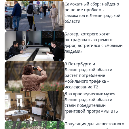
Самокатный сбор: найдено
решение проблемы
самокатов в Ленинградской
области
Блогер, которого хотят
оштрафовать за ремонт
дорог, встретился с «Новыми
людьми»
В Петербурге и
Ленинградской области
растет потребление
мобильного трафика –
исследование T2
Два краеведческих музея
Ленинградской области
стали победителями
грантовой программы ВТБ
Популяция дальневосточного