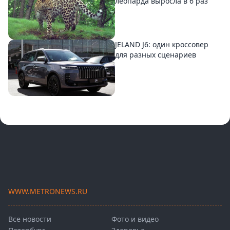
леопарда выросла в 6 раз
JELAND J6: один кроссовер
для разных сценариев
WWW.METRONEWS.RU
Все новости
Фото и видео