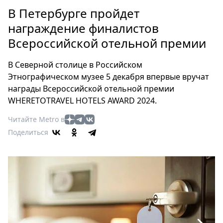
Петербург
В Петербурге пройдет
Россия
награждение финалистов
Мир
Всероссийской отельной премии
Здоровье
Еда
В Северной столице в Российском
Туризм
Этнографическом музее 5 декабря впервые вручат
Мода
награды Всероссийской отельной премии
Театр
WHERETOTRAVEL HOTELS AWARD 2024.
Кино
Читайте Metro в
Афиша
Поделиться
Книги
Выставки
Пресс-
релизы
О
Metro
Стримы