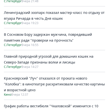
С.Петербург
Вчера 21:48
Ленинградский зоопарк показал мастер-класс по отдыху от
ягуара Ричарда в честь Дня кошек
С.Петербург
Вчера 19:23
В Сосновом Бору задержан мужчина, повредивший
памятник ради "проверки на прочность"
С.Петербург
Вчера 16:55
Главной природной угрозой для домашних кошек на
Северо-Западе признаны волки и лисицы
С.Петербург
Вчера 14:27
Красноярский "Луч" отказался от проката нового
"Колобка": в кинотеатре раскритиковали качество картины
и возрастной ценз
Кино
Вчера 12:37
График работы вестибюля "Чкаловской" изменится с 10