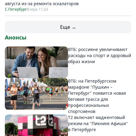
августа из-за ремонта эскалаторов
С.Петербург
Вчера 11:24
Еще →
Анонсы
ВТБ: россияне увеличивают
расходы на спорт и здоровый
образ жизни
ВТБ: на Петербургском
марафоне "Пушкин –
Петербург" появится новая
беговая трасса для
профессиональных
спортсменов
Т2 включает маджентовый
режим на "Пикнике Афиши"
в Петербурге