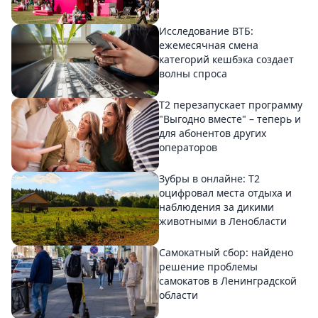
Исследование ВТБ:
ежемесячная смена
категорий кешбэка создает
волны спроса
Т2 перезапускает программу
"Выгодно вместе" – теперь и
для абонентов других
операторов
Зубры в онлайне: Т2
оцифровал места отдыха и
наблюдения за дикими
животными в Ленобласти
Самокатный сбор: найдено
решение проблемы
самокатов в Ленинградской
области