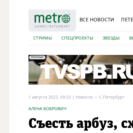
ВСЕ НОВОСТИ
ПЕТ
СТРИМЫ
СПЕЦПРОЕКТЫ
ЗВЕЗДЫ
В
erid: LdtCK5Efv
АО "ГАТР", ИНН: 7841320717
РЕКЛАМА
1 августа 2023, 09:32
|
Новости —
С.Петербург
АЛЕНА БОБРОВИЧ
Съесть арбуз, с