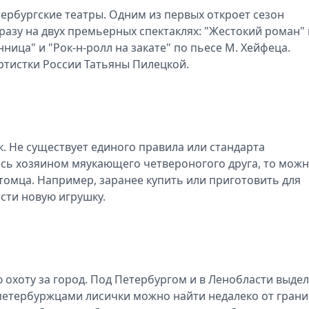
тербургские театры. Одним из первых откроет сезон
сразу на двух премьерных спектаклях: "Жестокий роман"
ница" и "Рок-н-ролл на закате" по пьесе М. Хейфеца.
ртистки России Татьяны Пилецкой.
. Не существует единого правила или стандарта
тесь хозяином мяукающего четвероногого друга, то мож
томца. Например, заранее купить или приготовить для
сти новую игрушку.
ю охоту за город. Под Петербургом и в Ленобласти выде
петербуржцами лисички можно найти недалеко от гран