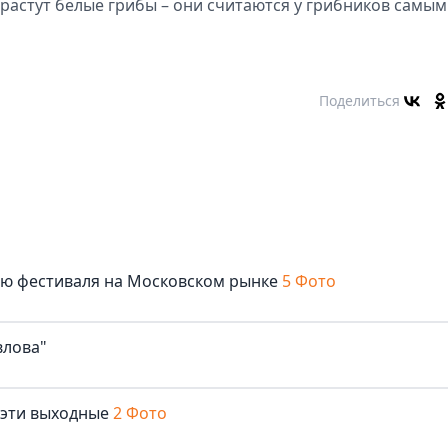
о растут белые грибы – они считаются у грибников самы
Поделиться
лю фестиваля на Московском рынке
5 Фото
влова"
 эти выходные
2 Фото