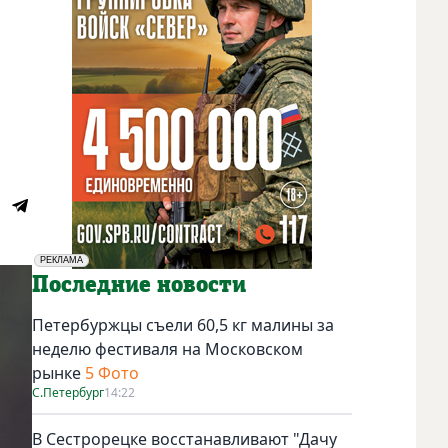
РЕКЛАМА
Социальная реклама
Последние новости
Петербуржцы съели 60,5 кг малины за
неделю фестиваля на Московском
рынке
5 Фото
С.Петербург
14:22
В Сестрорецке восстанавливают "Дачу