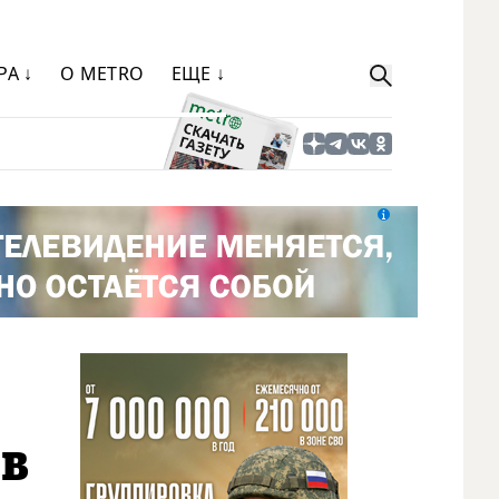
РА ↓
О METRO
ЕЩЕ ↓
 в