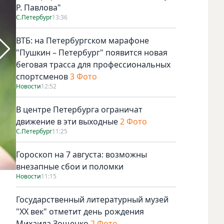
Р. Павлова"
С.Петербург
13:36
ВТБ: на Петербургском марафоне
"Пушкин – Петербург" появится новая
беговая трасса для профессиональных
спортсменов
3 Фото
Новости
12:52
В центре Петербурга ограничат
движение в эти выходные
2 Фото
С.Петербург
11:25
Гороскоп на 7 августа: возможны
внезапные сбои и поломки
Новости
11:15
Идем за грибами / pixabay.
Государственный литературный музей
"ХХ век" отметит день рождения
Михаила Зощенко
2 Фото