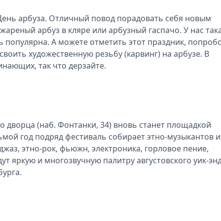
 День арбуза. Отличный повод порадовать себя новым
жареный арбуз в кляре или арбузный гаспачо. У нас так
ень популярна. А можете отметить этот праздник, попроб
своить художественную резьбу (карвинг) на арбузе. В
инающих, так что дерзайте.
о дворца (наб. Фонтанки, 34) вновь станет площадкой
ьмой год подряд фестиваль собирает этно-музыкантов и
джаз, этно-рок, фьюжн, электроника, горловое пение,
т яркую и многозвучную палитру августовского уик-эн
урга.