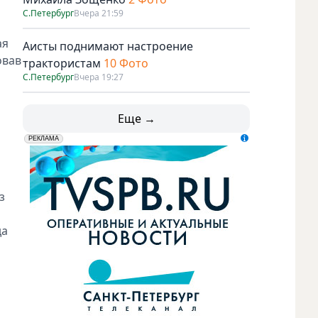
С.Петербург
Вчера 21:59
ая
Аисты поднимают настроение
овав
трактористам
10 Фото
С.Петербург
Вчера 19:27
Еще →
erid: LdtCK5udn
АО "ГАТР", ИНН: 7841320717
РЕКЛАМА
з
да