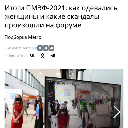
Петербург
Итоги ПМЭФ-2021: как одевались
Россия
женщины и какие скандалы
Мир
произошли на форуме
Здоровье
Еда
Подборка Metro
Туризм
Мода
Читайте Metro в
Поделиться
Театр
Кино
Афиша
Книги
Выставки
Пресс-
релизы
О
Metro
Стримы