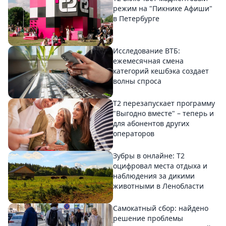
режим на "Пикнике Афиши"
в Петербурге
Исследование ВТБ:
ежемесячная смена
категорий кешбэка создает
волны спроса
Т2 перезапускает программу
"Выгодно вместе" – теперь и
для абонентов других
операторов
Зубры в онлайне: Т2
оцифровал места отдыха и
наблюдения за дикими
животными в Ленобласти
Самокатный сбор: найдено
решение проблемы