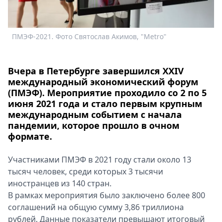
Спецпроекты
Звезды
Выборы
ПМЭФ-2021. Фото Святослав Акимов, "Metro"
П
2026
Скачай
Вчера в Петербурге завершился XXIV
Metro
международный экономический форум
(ПМЭФ). Мероприятие проходило со 2 по 5
июня 2021 года и стало первым крупным
международным событием с начала
пандемии, которое прошло в очном
формате.
Участниками ПМЭФ в 2021 году стали около 13
тысяч человек, среди которых 3 тысячи
иностранцев из 140 стран.
В рамках мероприятия было заключено более 800
соглашений на общую сумму 3,86 триллиона
рублей. Данные показатели превышают итоговый