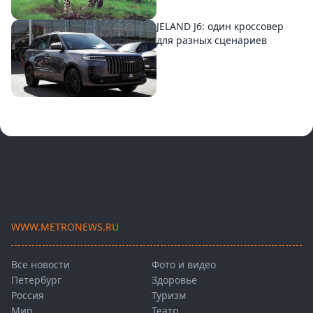
JELAND J6: один кроссовер
для разных сценариев
WWW.METRONEWS.RU
Все новости
Фото и видео
Петербург
Здоровье
Россия
Туризм
Мир
Театр