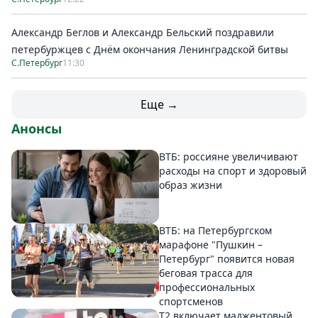
Александр Беглов и Александр Бельский поздравили
петербуржцев с Днём окончания Ленинградской битвы
С.Петербург
11:30
Еще →
Анонсы
ВТБ: россияне увеличивают
расходы на спорт и здоровый
образ жизни
ВТБ: на Петербургском
марафоне "Пушкин –
Петербург" появится новая
беговая трасса для
профессиональных
спортсменов
Т2 включает маджентовый