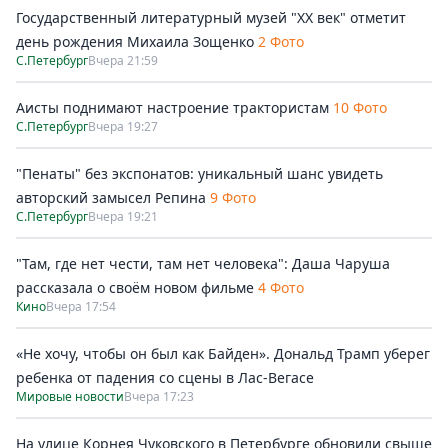
Государственный литературный музей "ХХ век" отметит
день рождения Михаила Зощенко
2 Фото
С.Петербург
Вчера 21:59
Аисты поднимают настроение трактористам
10 Фото
С.Петербург
Вчера 19:27
"Пенаты" без экспонатов: уникальный шанс увидеть
авторский замысел Репина
9 Фото
С.Петербург
Вчера 19:21
"Там, где нет чести, там нет человека": Даша Чаруша
рассказала о своём новом фильме
4 Фото
Кино
Вчера 17:54
«Не хочу, чтобы он был как Байден». Дональд Трамп уберег
ребенка от падения со сцены в Лас-Вегасе
Мировые новости
Вчера 17:23
На улице Корнея Чуковского в Петербурге обновили свыше