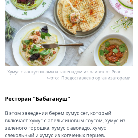
Хумус с лангустинами и тапенадом из оливок от Pear.
Фото:
Предоставлено организаторами
Ресторан "Бабагануш"
В этом заведении берем хумус сет, который
включает хумус с апельсиновым соусом, хумус из
зеленого горошка, хумус с авокадо, хумус
свекольный и хумус из копченых перцев.