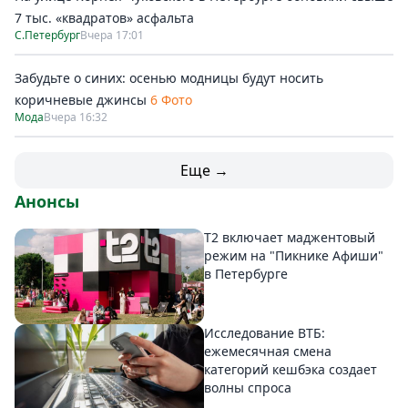
7 тыс. «квадратов» асфальта
С.Петербург
Вчера 17:01
Забудьте о синих: осенью модницы будут носить
коричневые джинсы
6 Фото
Мода
Вчера 16:32
Еще →
Анонсы
Т2 включает маджентовый
режим на "Пикнике Афиши"
в Петербурге
Исследование ВТБ:
ежемесячная смена
категорий кешбэка создает
волны спроса