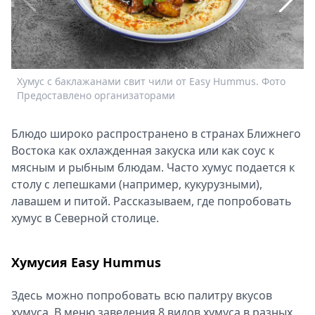
Спецпроекты
Звезды
Выборы
2026
Хумус с баклажанами свит чили от Easy Hummus. Фото
К
Скачай
Предоставлено организаторами
Metro
Блюдо широко распространено в странах Ближнего
Востока как охлажденная закуска или как соус к
мясным и рыбным блюдам. Часто хумус подается к
столу с лепешками (например, кукурузными),
лавашем и питой. Рассказываем, где попробовать
хумус в Северной столице.
Хумусия Easy Hummus
Здесь можно попробовать всю палитру вкусов
хумуса. В меню заведения 8 видов хумуса в разных