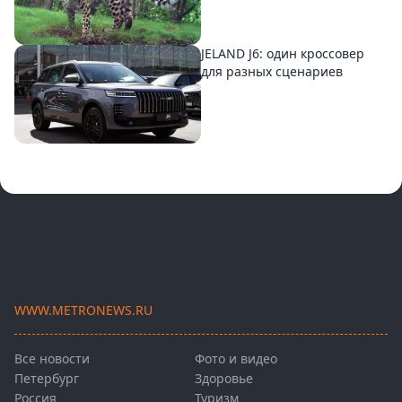
JELAND J6: один кроссовер
для разных сценариев
WWW.METRONEWS.RU
Все новости
Фото и видео
Петербург
Здоровье
Россия
Туризм