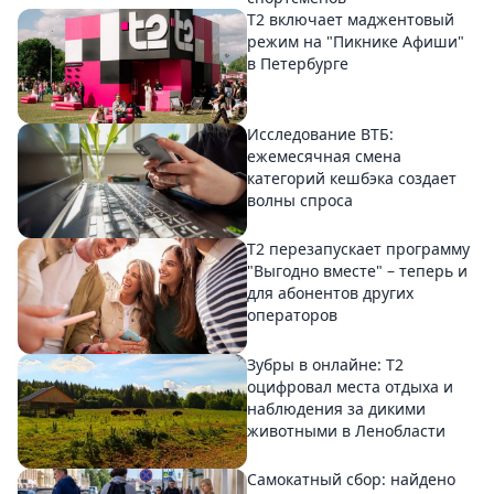
Т2 включает маджентовый
режим на "Пикнике Афиши"
в Петербурге
Исследование ВТБ:
ежемесячная смена
категорий кешбэка создает
волны спроса
Т2 перезапускает программу
"Выгодно вместе" – теперь и
для абонентов других
операторов
Зубры в онлайне: Т2
оцифровал места отдыха и
наблюдения за дикими
животными в Ленобласти
Самокатный сбор: найдено