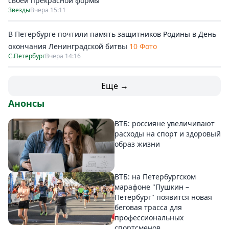
своей прекрасной формы
Звезды
Вчера 15:11
В Петербурге почтили память защитников Родины в День
окончания Ленинградской битвы
10 Фото
С.Петербург
Вчера 14:16
Еще →
Анонсы
ВТБ: россияне увеличивают
расходы на спорт и здоровый
образ жизни
ВТБ: на Петербургском
марафоне "Пушкин –
Петербург" появится новая
беговая трасса для
профессиональных
спортсменов