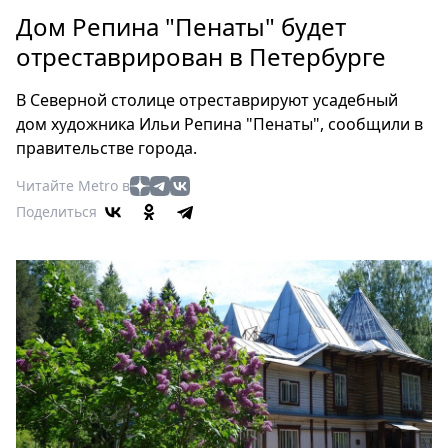
Петербург
Дом Репина "Пенаты" будет
Россия
отреставрирован в Петербурге
Мир
Здоровье
В Северной столице отреставрируют усадебный
Еда
дом художника Ильи Репина "Пенаты", сообщили в
Туризм
правительстве города.
Мода
Читайте Metro в
Театр
Поделиться
Кино
Афиша
Книги
Выставки
Пресс-
релизы
О
Metro
Стримы