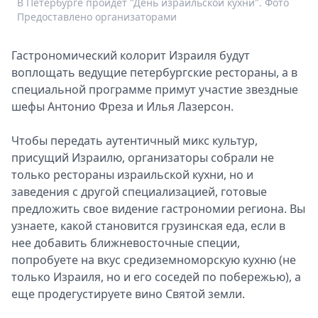
В Петербурге пройдет "День израильской кухни". Фото
В
Спецпроекты
Предоставлено организаторами
Звезды
Выборы
Гастрономический колорит Израиля будут
2026
воплощать ведущие петербургские рестораны, а в
Скачай
специальной программе примут участие звездные
Metro
шефы Антонио Фреза и Илья Лазерсон.
Чтобы передать аутентичный микс культур,
присущий Израилю, организаторы собрали не
только рестораны израильской кухни, но и
заведения с другой специализацией, готовые
предложить свое видение гастрономии региона. Вы
узнаете, какой становится грузинская еда, если в
нее добавить ближневосточные специи,
попробуете на вкус средиземноморскую кухню (не
только Израиля, но и его соседей по побережью), а
еще продегустируете вино Святой земли.