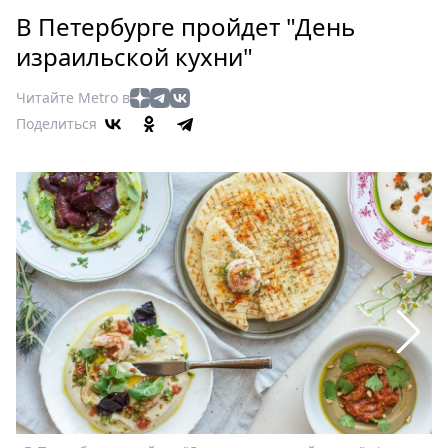
Петербург
В Петербурге пройдет "День
Россия
израильской кухни"
Мир
Здоровье
Читайте Metro в
Еда
Поделиться
Туризм
Мода
Театр
Кино
Афиша
Книги
Выставки
Пресс-
релизы
О
Metro
Стримы