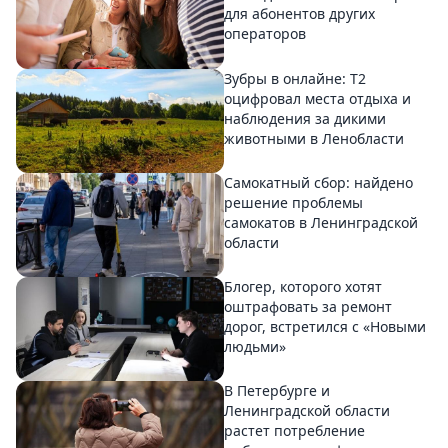
для абонентов других
операторов
Зубры в онлайне: Т2
оцифровал места отдыха и
наблюдения за дикими
животными в Ленобласти
Самокатный сбор: найдено
решение проблемы
самокатов в Ленинградской
области
Блогер, которого хотят
оштрафовать за ремонт
дорог, встретился с «Новыми
людьми»
В Петербурге и
Ленинградской области
растет потребление