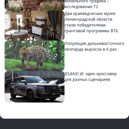
мобильного трафика –
исследование T2
Два краеведческих музея
Ленинградской области
стали победителями
грантовой программы ВТБ
Популяция дальневосточного
леопарда выросла в 6 раз
JELAND J6: один кроссовер
для разных сценариев