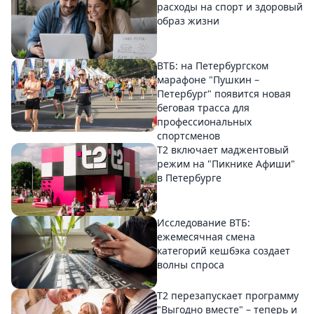
расходы на спорт и здоровый
образ жизни
ВТБ: на Петербургском
марафоне "Пушкин –
Петербург" появится новая
беговая трасса для
профессиональных
спортсменов
Т2 включает маджентовый
режим на "Пикнике Афиши"
в Петербурге
Исследование ВТБ:
ежемесячная смена
категорий кешбэка создает
волны спроса
Т2 перезапускает программу
"Выгодно вместе" – теперь и