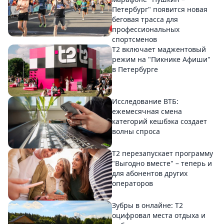
Петербург" появится новая
беговая трасса для
профессиональных
спортсменов
Т2 включает маджентовый
режим на "Пикнике Афиши"
в Петербурге
Исследование ВТБ:
ежемесячная смена
категорий кешбэка создает
волны спроса
Т2 перезапускает программу
"Выгодно вместе" – теперь и
для абонентов других
операторов
Зубры в онлайне: Т2
оцифровал места отдыха и