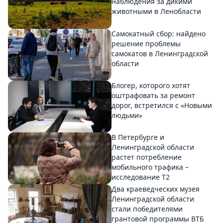
наблюдения за дикими
животными в Ленобласти
Самокатный сбор: найдено
решение проблемы
самокатов в Ленинградской
области
Блогер, которого хотят
оштрафовать за ремонт
дорог, встретился с «Новыми
людьми»
В Петербурге и
Ленинградской области
растет потребление
мобильного трафика –
исследование T2
Два краеведческих музея
Ленинградской области
стали победителями
грантовой программы ВТБ