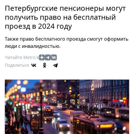
Петербург
Петербургские пенсионеры могут
Россия
получить право на бесплатный
Мир
проезд в 2024 году
Здоровье
Еда
Также право бесплатного проезда смогут оформить
Туризм
люди с инвалидностью.
Мода
Читайте Metro в
Театр
Поделиться
Кино
Афиша
Книги
Выставки
Пресс-
релизы
О
Metro
Стримы