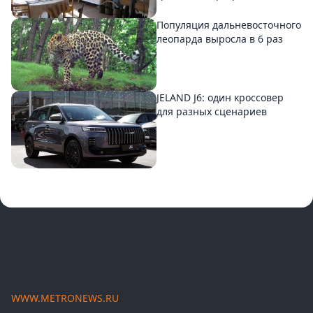
Популяция дальневосточного
леопарда выросла в 6 раз
JELAND J6: один кроссовер
для разных сценариев
WWW.METRONEWS.RU