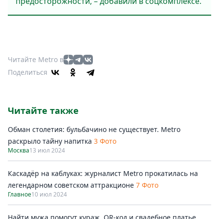
предосторожности, – добавили в соцкомплексе.
Читайте Metro в
Поделиться
Читайте также
Обман столетия: бульбачино не существует. Metro
раскрыло тайну напитка
3 Фото
Москва
13 июл 2024
Каскадёр на каблуках: журналист Metro прокатилась на
легендарном советском аттракционе
7 Фото
Главное
10 июл 2024
Найти мужа помогут кураж, QR-код и свадебное платье