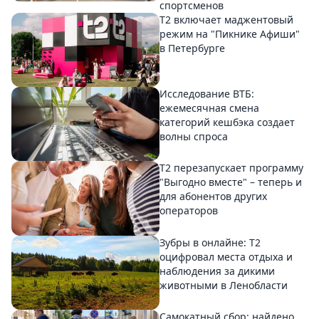
спортсменов
Т2 включает маджентовый
режим на "Пикнике Афиши"
в Петербурге
Исследование ВТБ:
ежемесячная смена
категорий кешбэка создает
волны спроса
Т2 перезапускает программу
"Выгодно вместе" – теперь и
для абонентов других
операторов
Зубры в онлайне: Т2
оцифровал места отдыха и
наблюдения за дикими
животными в Ленобласти
Самокатный сбор: найдено