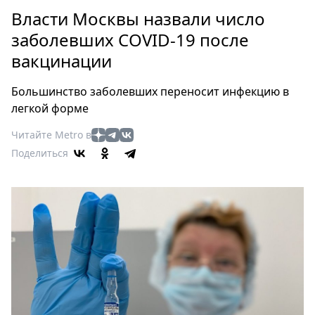
Петербург
Власти Москвы назвали число
Россия
заболевших COVID-19 после
Мир
вакцинации
Здоровье
Еда
Большинство заболевших переносит инфекцию в
Туризм
легкой форме
Мода
Читайте Metro в
Театр
Поделиться
Кино
Афиша
Книги
Выставки
Пресс-
релизы
О
Metro
Стримы