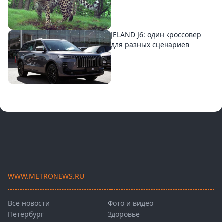
JELAND J6: один кроссовер
для разных сценариев
WWW.METRONEWS.RU
Все новости
Фото и видео
Петербург
Здоровье