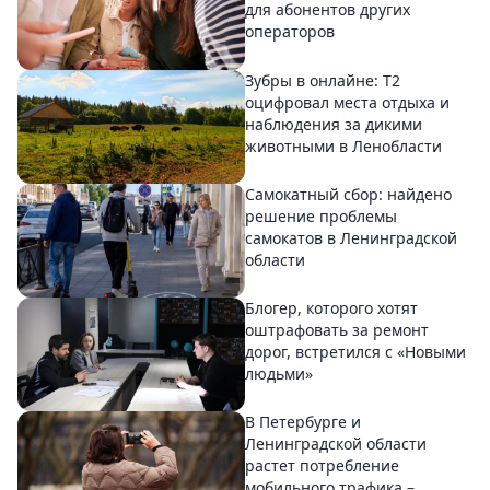
для абонентов других
операторов
Зубры в онлайне: Т2
оцифровал места отдыха и
наблюдения за дикими
животными в Ленобласти
Самокатный сбор: найдено
решение проблемы
самокатов в Ленинградской
области
Блогер, которого хотят
оштрафовать за ремонт
дорог, встретился с «Новыми
людьми»
В Петербурге и
Ленинградской области
растет потребление
мобильного трафика –