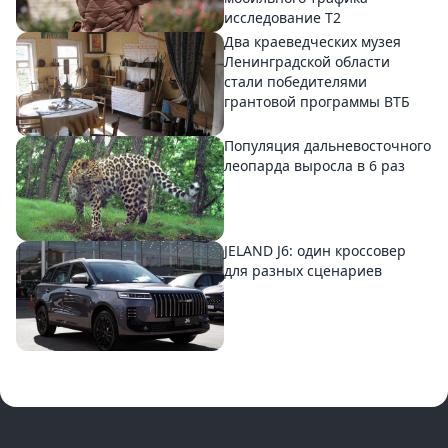
исследование T2
Два краеведческих музея
Ленинградской области
стали победителями
грантовой программы ВТБ
Популяция дальневосточного
леопарда выросла в 6 раз
JELAND J6: один кроссовер
для разных сценариев