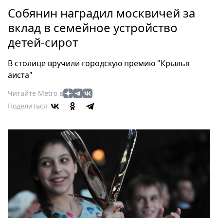
Петербург
Собянин наградил москвичей за
Россия
вклад в семейное устройство
Мир
детей-сирот
Здоровье
Еда
В столице вручили городскую премию "Крылья
Туризм
аиста"
Мода
Читайте Metro в
Театр
Поделиться
Кино
Афиша
Книги
Выставки
Пресс-
релизы
О
Metro
Стримы