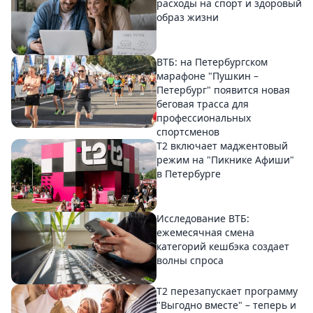
расходы на спорт и здоровый
образ жизни
ВТБ: на Петербургском
марафоне "Пушкин –
Петербург" появится новая
беговая трасса для
профессиональных
спортсменов
Т2 включает маджентовый
режим на "Пикнике Афиши"
в Петербурге
Исследование ВТБ:
ежемесячная смена
категорий кешбэка создает
волны спроса
Т2 перезапускает программу
"Выгодно вместе" – теперь и