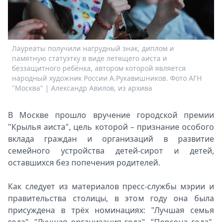
Спецпроекты
Звезды
Выборы
2026
Лауреаты получили нагрудный знак, диплом и
Скачай
памятную статуэтку в виде летящего аиста и
беззащитного ребёнка, автором которой является
Metro
народный художник России А.Рукавишников. Фото АГН
"Москва" | Александр Авилов, из архива
В Москве прошло вручение городской премии
"Крылья аиста", цель которой – признание особого
вклада граждан и организаций в развитие
семейного устройства детей-сирот и детей,
оставшихся без попечения родителей.
Как следует из материалов пресс-службы мэрии и
правительства столицы, в этом году она была
присуждена в трёх номинациях: "Лучшая семья