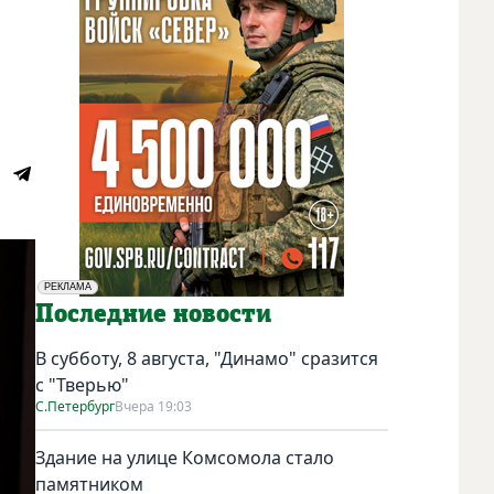
РЕКЛАМА
Социальная реклама
Последние новости
В субботу, 8 августа, "Динамо" сразится
с "Тверью"
С.Петербург
Вчера 19:03
Здание на улице Комсомола стало
памятником