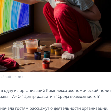
 Shutterstock
и в одну из организаций Комплекса экономической поли
вы – АНО "Центр развития "Среда возможностей".
начала гостям расскажут о деятельности организации,