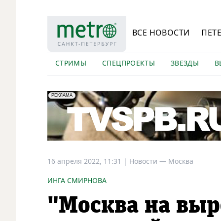
ВСЕ НОВОСТИ
ПЕТ
СТРИМЫ
СПЕЦПРОЕКТЫ
ЗВЕЗДЫ
В
erid: LdtCK5Efv
АО "ГАТР", ИНН: 7841320717
РЕКЛАМА
16 апреля 2022, 11:31
|
Новости —
Москва
ИНГА СМИРНОВА
"Москва на выр