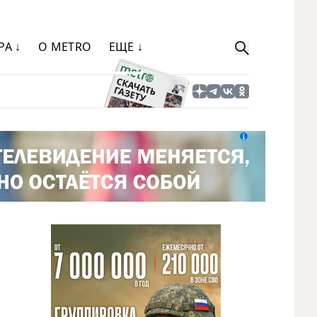
РА ↓
О METRO
ЕЩЕ ↓