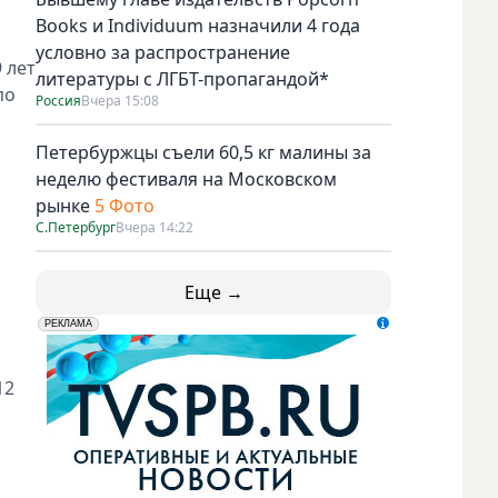
Books и Individuum назначили 4 года
условно за распространение
 лет
литературы с ЛГБТ-пропагандой*
по
Россия
Вчера 15:08
Петербуржцы съели 60,5 кг малины за
неделю фестиваля на Московском
рынке
5 Фото
С.Петербург
Вчера 14:22
Еще →
erid: LdtCK5udn
АО "ГАТР", ИНН: 7841320717
РЕКЛАМА
12