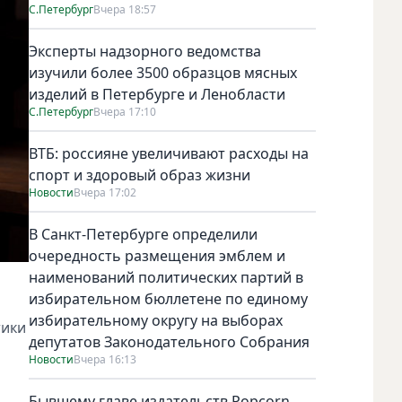
С.Петербург
Вчера 18:57
Эксперты надзорного ведомства
изучили более 3500 образцов мясных
изделий в Петербурге и Ленобласти
С.Петербург
Вчера 17:10
ВТБ: россияне увеличивают расходы на
спорт и здоровый образ жизни
Новости
Вчера 17:02
В Санкт-Петербурге определили
очередность размещения эмблем и
наименований политических партий в
избирательном бюллетене по единому
избирательному округу на выборах
тики
депутатов Законодательного Собрания
Новости
Вчера 16:13
Бывшему главе издательств Popcorn