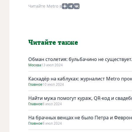
Читайте Metro в
Читайте также
Обман столетия: бульбачино не существует
Москва
13 июл 2024
Каскадёр на каблуках: журналист Metro про
Главное
10 июл 2024
Найти мужа помогут кураж, QR-код и сваде
Главное
8 июл 2024
На брачных венцах не было Петра и Февро
Главное
8 июл 2024