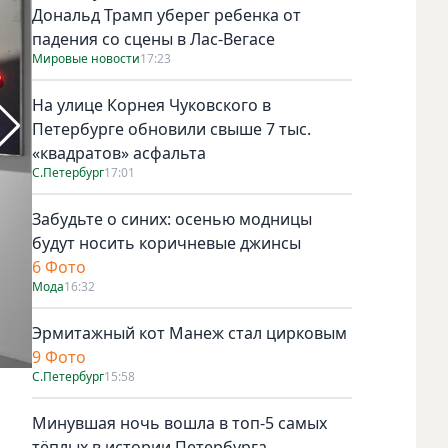
Дональд Трамп уберег ребенка от
падения со сцены в Лас-Вегасе
Мировые новости
17:23
На улице Корнея Чуковского в
Петербурге обновили свыше 7 тыс.
«квадратов» асфальта
С.Петербург
17:01
Забудьте о синих: осенью модницы
будут носить коричневые джинсы
6 Фото
Мода
16:32
Эрмитажный кот Манеж стал цирковым
9 Фото
С.Петербург
15:58
Фото предоставлены пресс-службе Яндекс Недвижимости.
Минувшая ночь вошла в топ-5 самых
тёплых в истории Петербурга