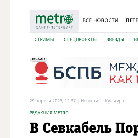
ВСЕ НОВОСТИ
ПЕТ
СТРИМЫ
СПЕЦПРОЕКТЫ
ЗВЕЗДЫ
В
erid: 2VfnxyFybV5
ПАО "Банк "Санкт-Петербург", ИНН: 7831000027
РЕКЛАМА
29 апреля 2025, 12:37
|
Новости —
Культура
РЕДАКЦИЯ METRO
В Севкабель По