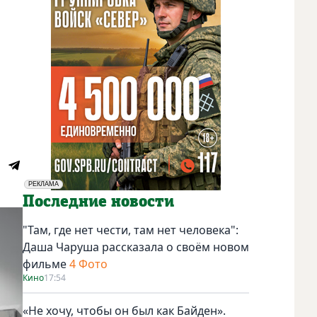
РЕКЛАМА
Социальная реклама
Последние новости
"Там, где нет чести, там нет человека":
Даша Чаруша рассказала о своём новом
фильме
4 Фото
Кино
17:54
«Не хочу, чтобы он был как Байден».