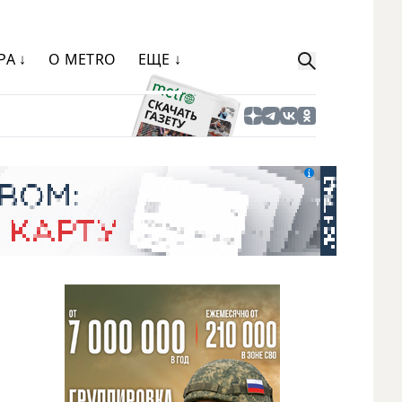
РА ↓
О METRO
ЕЩЕ ↓