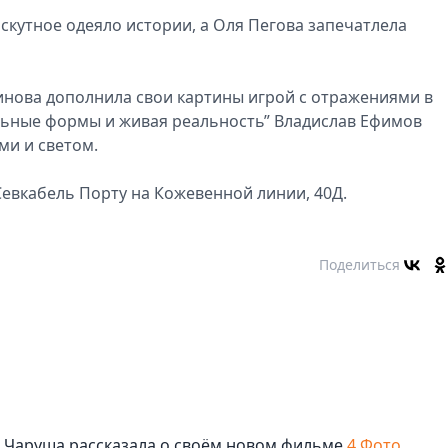
скутное одеяло истории, а Оля Пегова запечатлела
инова дополнила свои картины игрой с отражениями в
альные формы и живая реальность” Владислав Ефимов
ми и светом.
 Севкабель Порту на Кожевенной линии, 40Д.
Поделиться
ша Чаруша рассказала о своём новом фильме
4 Фото