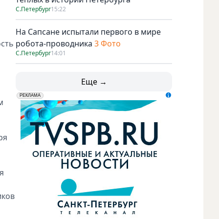
С.Петербург
15:22
а
На Сапсане испытали первого в мире
ость
робота-проводника
3 Фото
С.Петербург
14:01
Еще →
erid: LdtCK5udn
АО "ГАТР", ИНН: 7841320717
РЕКЛАМА
м
ря
я
иков