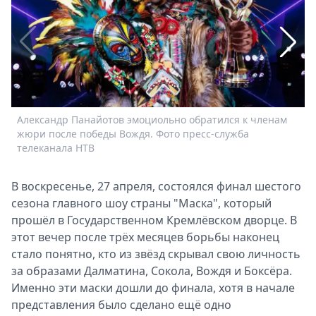
Спецпроекты
Звезды
Выборы
2026
Скачай
Metro
Александр Панайотов эмоциольно обратился к членам
П
жюри после победы Вождя. Фото пресс-служба
К
телеканала НТВ
В воскресенье, 27 апреля, состоялся финал шестого
сезона главного шоу страны "Маска", который
прошёл в Государственном Кремлёвском дворце. В
этот вечер после трёх месяцев борьбы наконец
стало понятно, кто из звёзд скрывал свою личность
за образами Далматина, Сокола, Вождя и Боксёра.
Именно эти маски дошли до финала, хотя в начале
представления было сделано ещё одно