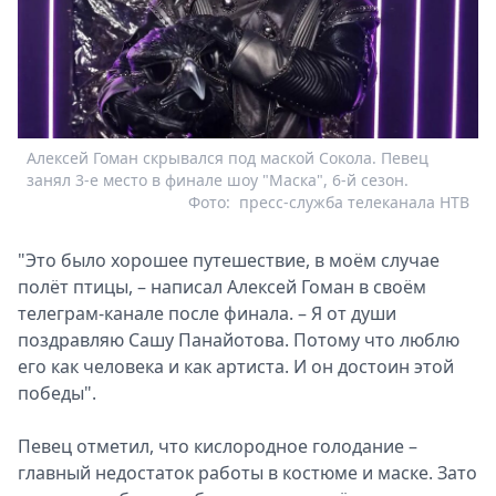
Алексей Гоман скрывался под маской Сокола. Певец
занял 3-е место в финале шоу "Маска", 6-й сезон.
Фото:
пресс-служба телеканала НТВ
"Это было хорошее путешествие, в моём случае
полёт птицы, – написал Алексей Гоман в своём
телеграм-канале после финала. – Я от души
поздравляю Сашу Панайотова. Потому что люблю
его как человека и как артиста. И он достоин этой
победы".
Певец отметил, что кислородное голодание –
главный недостаток работы в костюме и маске. Зато