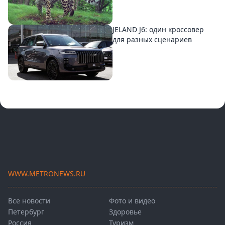
JELAND J6: один кроссовер
для разных сценариев
WWW.METRONEWS.RU
Все новости
Фото и видео
Петербург
Здоровье
Россия
Туризм