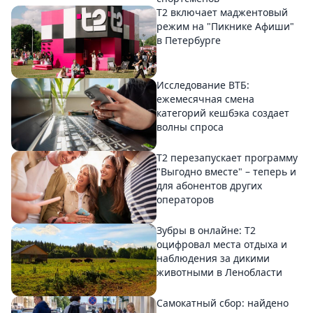
Т2 включает маджентовый
режим на "Пикнике Афиши"
в Петербурге
Исследование ВТБ:
ежемесячная смена
категорий кешбэка создает
волны спроса
Т2 перезапускает программу
"Выгодно вместе" – теперь и
для абонентов других
операторов
Зубры в онлайне: Т2
оцифровал места отдыха и
наблюдения за дикими
животными в Ленобласти
Самокатный сбор: найдено