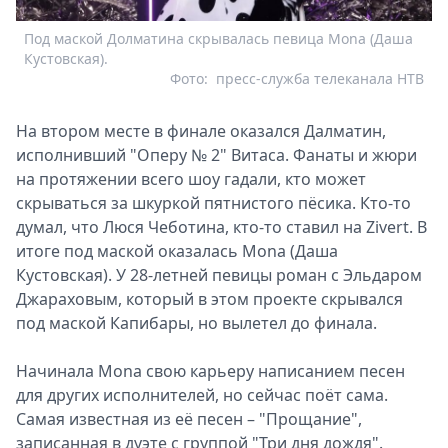
Под маской Долматина скрывалась певица Mona (Даша
Кустовская).
Фото:
пресс-служба телеканала НТВ
На втором месте в финале оказался Далматин,
исполнивший "Оперу № 2" Витаса. Фанаты и жюри
на протяжении всего шоу гадали, кто может
скрываться за шкуркой пятнистого пёсика. Кто-то
думал, что Люся Чеботина, кто-то ставил на Zivert. В
итоге под маской оказалась Mona (Даша
Кустовская). У 28-летней певицы роман с Эльдаром
Джараховым, который в этом проекте скрывался
под маской Капибары, но вылетел до финала.
Начинала Mona свою карьеру написанием песен
для других исполнителей, но сейчас поёт сама.
Самая известная из её песен – "Прощание",
записанная в дуэте с группой "Три дня дождя".