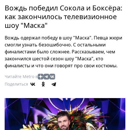
Петербург
Вождь победил Сокола и Боксёра:
Россия
как закончилось телевизионное
Мир
шоу "Маска"
Здоровье
Еда
Вождь одержал победу в шоу "Маска". Певца жюри
Туризм
смогли узнать безошибочно. С остальными
Мода
финалистами было сложнее. Рассказываем, чем
Театр
закончился шестой сезон шоу "Маска", кто
Кино
финалисты и что они говорят про свои костюмы.
Афиша
Читайте Metro в
Книги
Поделиться
Выставки
Пресс-
релизы
О
Metro
Стримы