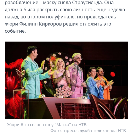
разоблачение – маску сняла Страусильда. Она
должна была раскрыть свою личность ещё неделю
назад, во втором полуфинале, но председатель
жюри Филипп Киркоров решил отложить это
событие.
Жюри 6-го сезона шоу "Маска" на НТВ.
Фото:
пресс-служба телеканала НТВ