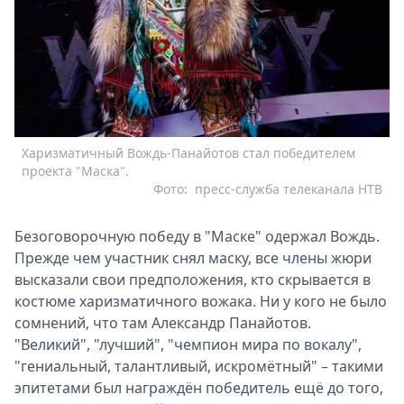
Харизматичный Вождь-Панайотов стал победителем
проекта "Маска".
Фото:
пресс-служба телеканала НТВ
Безоговорочную победу в "Маске" одержал Вождь.
Прежде чем участник снял маску, все члены жюри
высказали свои предположения, кто скрывается в
костюме харизматичного вожака. Ни у кого не было
сомнений, что там Александр Панайотов.
"Великий", "лучший", "чемпион мира по вокалу",
"гениальный, талантливый, искромётный" – такими
эпитетами был награждён победитель ещё до того,