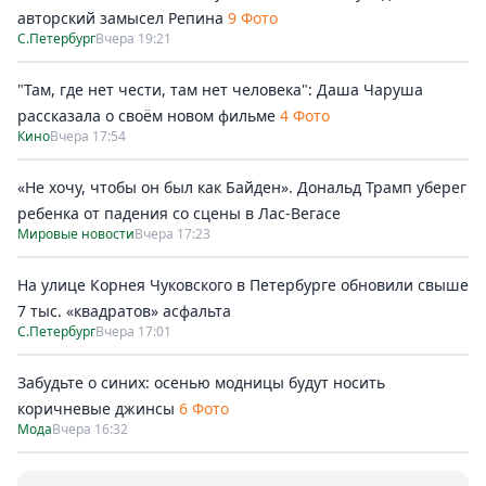
авторский замысел Репина
9 Фото
С.Петербург
Вчера 19:21
"Там, где нет чести, там нет человека": Даша Чаруша
рассказала о своём новом фильме
4 Фото
Кино
Вчера 17:54
«Не хочу, чтобы он был как Байден». Дональд Трамп уберег
ребенка от падения со сцены в Лас-Вегасе
Мировые новости
Вчера 17:23
На улице Корнея Чуковского в Петербурге обновили свыше
7 тыс. «квадратов» асфальта
С.Петербург
Вчера 17:01
Забудьте о синих: осенью модницы будут носить
коричневые джинсы
6 Фото
Мода
Вчера 16:32