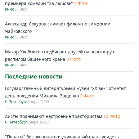
премьера комедии "За любовь"
4 Фото
Кино
30 июл
Александр Сокуров снимает фильм по симфонии
Чайковского
Кино
30 июл
Макар Хлебников подбивает друзей на авантюру с
распилом башенного крана
3 Фото
Кино
29 июл
Последние новости
Государственный литературный музей "ХХ век" отметит
день рождения Михаила Зощенко
2 Фото
С.Петербург
Вчера 21:59
Аисты поднимают настроение трактористам
10 Фото
С.Петербург
Вчера 19:27
"Пенаты" без экспонатов: уникальный шанс увидеть