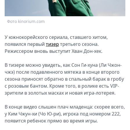
Спецпроекты
Звезды
Выборы
Фото kinorium.com
2026
Скачай
У южнокорейского сериала, ставшего хитом,
Metro
появился первый
тизер
третьего сезона.
Режиссером вновь выступит Хван Дон-хек.
В тизере можно увидеть, как Сон Ги-хуна (Ли Чжон-
чжэ) после подавленного мятежа в конце второго
сезона приносят обратно в спальный барак в гробу
с розовым бантом. Кроме того, в ролике есть VIP-
зрители в золотых масках и новая игра-лотерея.
В конце видео слышен плач младенца: скорее всего,
у Ким Чжун-хи (Чо Ю-ри), игрока под номером 222,
появится ребенок прямо во время игры.