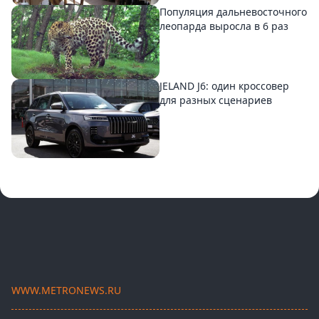
Популяция дальневосточного
леопарда выросла в 6 раз
JELAND J6: один кроссовер
для разных сценариев
WWW.METRONEWS.RU