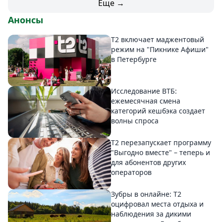
Еще →
Анонсы
Т2 включает маджентовый
режим на "Пикнике Афиши"
в Петербурге
Исследование ВТБ:
ежемесячная смена
категорий кешбэка создает
волны спроса
Т2 перезапускает программу
"Выгодно вместе" – теперь и
для абонентов других
операторов
Зубры в онлайне: Т2
оцифровал места отдыха и
наблюдения за дикими