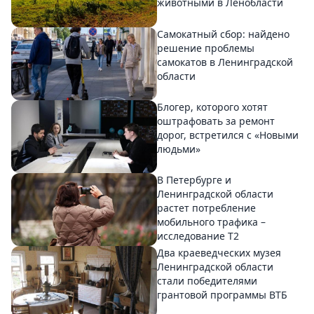
животными в Ленобласти
Самокатный сбор: найдено
решение проблемы
самокатов в Ленинградской
области
Блогер, которого хотят
оштрафовать за ремонт
дорог, встретился с «Новыми
людьми»
В Петербурге и
Ленинградской области
растет потребление
мобильного трафика –
исследование T2
Два краеведческих музея
Ленинградской области
стали победителями
грантовой программы ВТБ