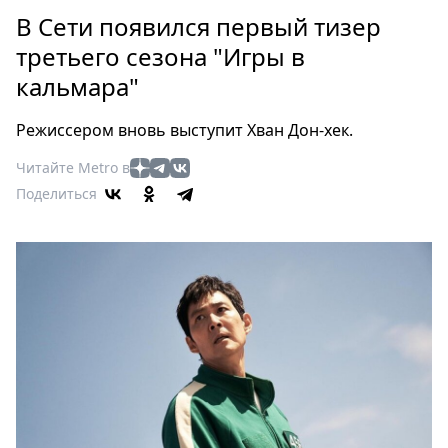
Петербург
В Сети появился первый тизер
Россия
третьего сезона "Игры в
Мир
кальмара"
Здоровье
Еда
Режиссером вновь выступит Хван Дон-хек.
Туризм
Мода
Читайте Metro в
Поделиться
Театр
Кино
Афиша
Книги
Выставки
Пресс-
релизы
О
Metro
Стримы