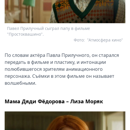
Павел Прилучный сыграл папу в фильме
"Простоквашино".
Фото:
"Атмосфера кино"
По словам актёра Павла Прилучного, он старался
передать в фильме и пластику, и интонации
полюбившегося зрителям анимационного
персонажа. Съёмки в этом фильме он называет
волшебными.
Мама Дяди Фёдорова – Лиза Моряк