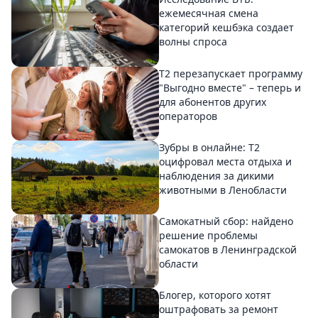
ежемесячная смена
категорий кешбэка создает
волны спроса
Т2 перезапускает программу
"Выгодно вместе" – теперь и
для абонентов других
операторов
Зубры в онлайне: Т2
оцифровал места отдыха и
наблюдения за дикими
животными в Ленобласти
Самокатный сбор: найдено
решение проблемы
самокатов в Ленинградской
области
Блогер, которого хотят
оштрафовать за ремонт