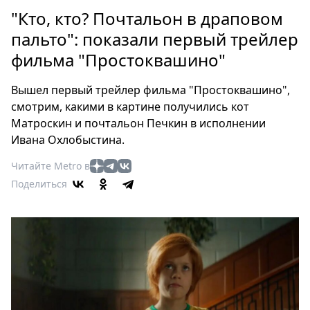
Петербург
"Кто, кто? Почтальон в драповом
Россия
пальто": показали первый трейлер
Мир
фильма "Простоквашино"
Здоровье
Еда
Вышел первый трейлер фильма "Простоквашино",
Туризм
смотрим, какими в картине получились кот
Мода
Матроскин и почтальон Печкин в исполнении
Театр
Ивана Охлобыстина.
Кино
Читайте Metro в
Афиша
Поделиться
Книги
Выставки
Пресс-
релизы
О
Metro
Стримы