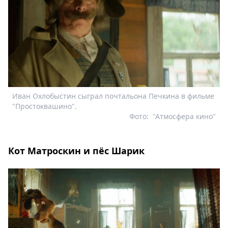
Иван Охлобыстин сыграл почтальона Печкина в фильме
"Простоквашино".
Фото:
"Атмосфера кино"
Кот Матроскин и пёс Шарик