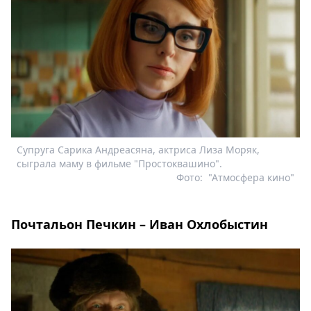
Супруга Сарика Андреасяна, актриса Лиза Моряк,
сыграла маму в фильме "Простоквашино".
Фото:
"Атмосфера кино"
Почтальон Печкин – Иван Охлобыстин