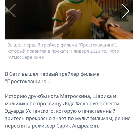
Спецпроекты
Звезды
Выборы
2026
Скачай
Metro
Вышел первый трейлер фильма "Простоквашино",
П
который появится в прокате 1 января 2026-го. Фото
"
"Атмосфера кино"
В Сети вышел первый трейлер фильма
"Простоквашино".
Историю дружбы кота Матроскина, Шарика и
мальчика по прозвищу Дядя Фёдор из повести
Эдуарда Успенского, которую отечественный
зритель прекрасно знает по мультфильмам, решил
переснять режиссёр Сарик Андреасян.