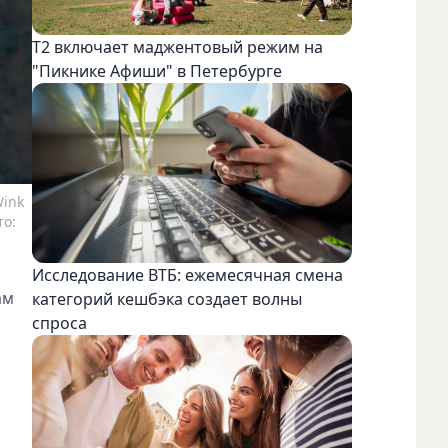
Т2 включает маджентовый режим на
"Пикнике Афиши" в Петербурге
ink
то:
Исследование ВТБ: ежемесячная смена
ам
категорий кешбэка создает волны
спроса