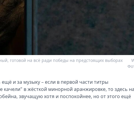
ный, готовой на всё ради победы на предстоящих выборах
W
Фо
ещё и за музыку – если в первой части титры
 качели" в жёсткой минорной аранжировке, то здесь н
обейна, звучащую хотя и поспокойнее, но от этого ещё