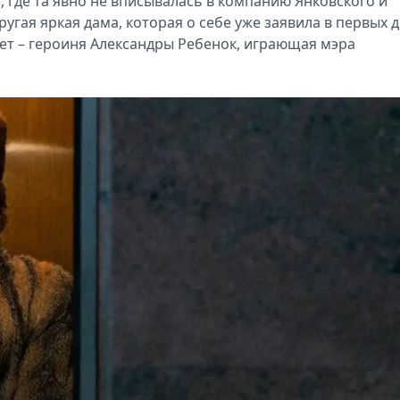
, где та явно не вписывалась в компанию Янковского и
угая яркая дама, которая о себе уже заявила в первых д
ажет – героиня Александры Ребенок, играющая мэра