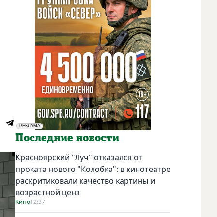
РЕКЛАМА
Социальная реклама
Последние новости
Красноярский "Луч" отказался от
проката нового "Колобка": в кинотеатре
раскритиковали качество картины и
возрастной ценз
Кино
12:37