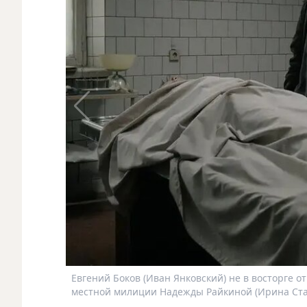
Евгений Боков (Иван Янковский) не в восторге о
местной милиции Надежды Райкиной (Ирина Ст