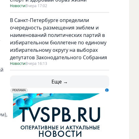
Новости
Вчера 17:02
В Санкт-Петербурге определили
очередность размещения эмблем и
наименований политических партий в
–
избирательном бюллетене по единому
избирательному округу на выборах
депутатов Законодательного Собрания
Новости
Вчера 16:13
ый
Еще →
erid: LdtCK5udn
АО "ГАТР", ИНН: 7841320717
РЕКЛАМА
м),