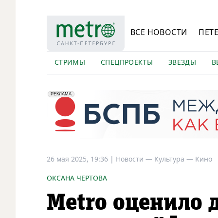
ВСЕ НОВОСТИ
ПЕТ
СТРИМЫ
СПЕЦПРОЕКТЫ
ЗВЕЗДЫ
В
erid: 2VfnxyFybV5
ПАО "Банк "Санкт-Петербург", ИНН: 7831000027
РЕКЛАМА
26 мая 2025, 19:36
|
Новости —
Культура —
Кино
ОКСАНА ЧЕРТОВА
Metro оценило 