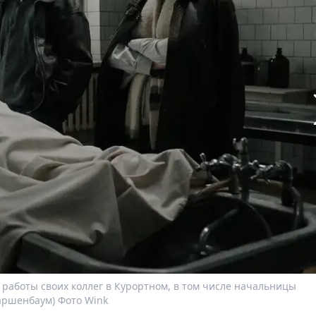
т работы своих коллег в Курортном, в том числе начальницы
аршенбаум) Фото Wink