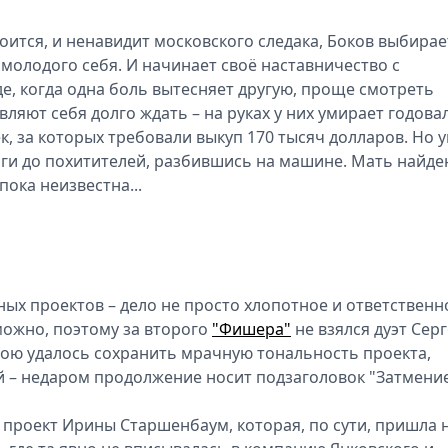
оится, и ненавидит московского следака, Боков выбирае
 молодого себя. И начинает своё наставничество с
е, когда одна боль вытесняет другую, проще смотреть
авляют себя долго ждать – на руках у них умирает годова
, за которых требовали выкуп 170 тысяч долларов. Но у
ньги до похитителей, разбившись на машине. Мать найде
пока неизвестна...
ых проектов – дело не просто хлопотное и ответственн
можно, поэтому за второго
"Фишера"
не взялся дуэт Сер
ою удалось сохранить мрачную тональность проекта,
ой – недаром продолжение носит подзаголовок "Затмени
 проект Ирины Старшенбаум, которая, по сути, пришла 