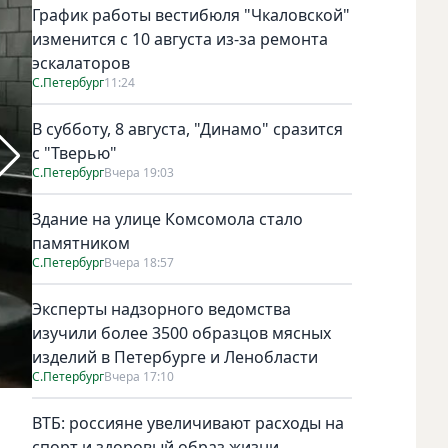
График работы вестибюля "Чкаловской"
изменится с 10 августа из-за ремонта
эскалаторов
С.Петербург
11:24
В субботу, 8 августа, "Динамо" сразится
с "Тверью"
С.Петербург
Вчера 19:03
Здание на улице Комсомола стало
памятником
С.Петербург
Вчера 18:57
Эксперты надзорного ведомства
изучили более 3500 образцов мясных
изделий в Петербурге и Ленобласти
С.Петербург
Вчера 17:10
Александра Ребенок в роли главы города Курортный, гот
ВТБ: россияне увеличивают расходы на
Wink
спорт и здоровый образ жизни