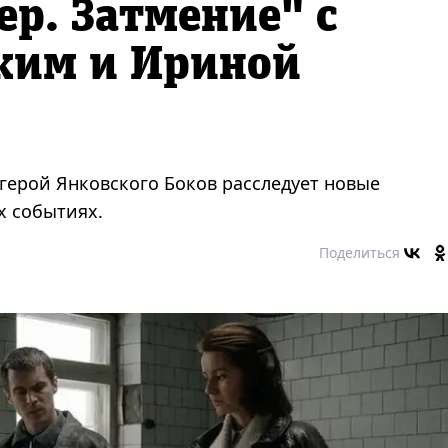
р. Затмение" с
ким и Ириной
ерой Янковского Боков расследует новые
х событиях.
Поделиться