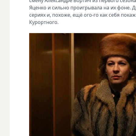
смену Александре Бортич из первого сезона
Яценко и сильно проигрывала на их фоне. Др
сериях и, похоже, ещё ого-го как себя пок
Курортного.