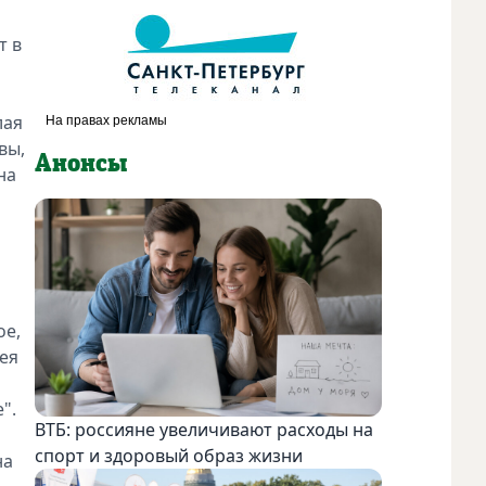
т в
лая
вы,
Анонсы
на
ое,
гея
е".
ВТБ: россияне увеличивают расходы на
спорт и здоровый образ жизни
на