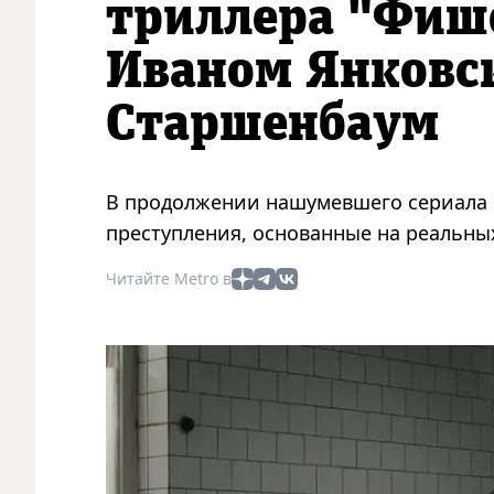
триллера "Фише
Иваном Янковс
Старшенбаум
В продолжении нашумевшего сериала г
преступления, основанные на реальны
Читайте Metro в