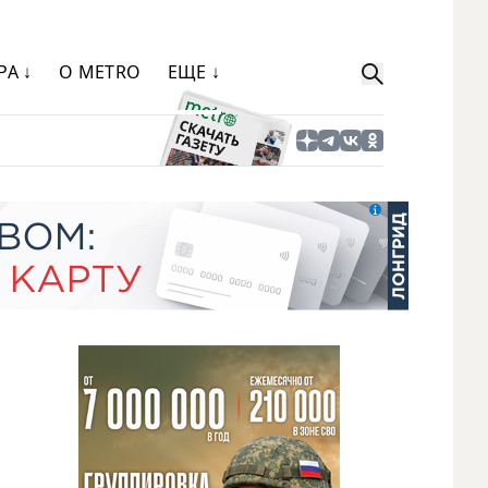
РА ↓
О METRO
ЕЩЕ ↓