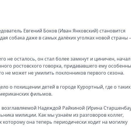
дователь Евгений Боков (Иван Янковский) становится
дая собака даже в самых далёких уголках новой страны 
о не осталось, он стал более замкнут и циничен, начал
ерного ростовского говорка, придававшего ему особенн
то не может не умилить поклонников первого сезона.
дело о похищении детей в городе Курортный, где о таких
 американских фильмов.
, возглавляемой Надеждой Райкиной (Ирина Старшенбау
ника милиции. Как мы узнаём из разговоров коллег,
к которому она теперь периодически ходит на могилку