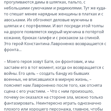
прогуливаются дамы в шляпках, пальто, с
небольшими сумочками и ридикюлями. Тут же куда-
то спешат менее нарядные женщины в платках и с
авоськами. Их обгоняют деловые мужчины в
шляпах и с портфелями. И вот посреди этой толпы
на дороге появляется хмурый мужчина в потёртой
кожанке, брюках галифе и с рюкзаком за спиной.
Это герой Константина Лавроненко возвращается с
фронта...
– Моего героя зовут Батя, он фронтовик, и мы
застаём его в тот момент, когда он возвращается с
войны. Его цель – создать банду из бывших
военных, не вписавшихся в мирную жизнь, –
поясняет нам Лавроненко после того, как отснята
сцена с его участием. – Что с ним произошло,
почему он оказался на стороне зла, можно только
фантазировать. Неинтересно играть однозначно
плохого или хорошего персонажа, главное, чтобы