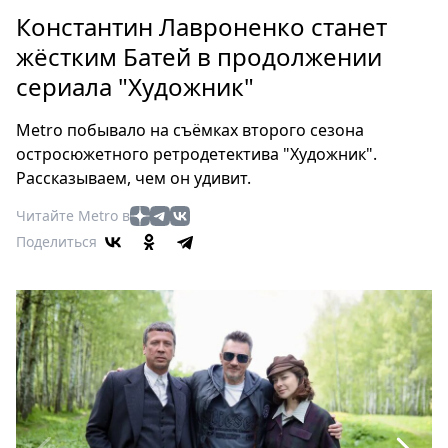
Петербург
Константин Лавроненко станет
Россия
жёстким Батей в продолжении
Мир
сериала "Художник"
Здоровье
Еда
Metro побывало на съёмках второго сезона
Туризм
остросюжетного ретродетектива "Художник".
Мода
Рассказываем, чем он удивит.
Театр
Читайте Metro в
Кино
Поделиться
Афиша
Книги
Выставки
Пресс-
релизы
О
Metro
Стримы