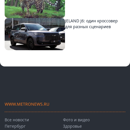
JELAND J6: один кроссовер
для разных сценариев
WWW.METRONEWS.RU
Все новости
Фото и видео
Петербург
Здоровье