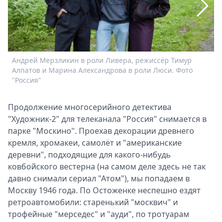
Спецпроекты
Звезды
Выборы
2026
Скачай
Андрей Мерзликин в роли Ливера, режиссёр Тимур
К
Metro
Алпатов и Марина Александрова в роли Люси. Фото
"Россия"
Продолжение многосерийного детектива
"Художник-2" для телеканала "Россия" снимается в
парке "Москино". Проехав декорации древнего
кремля, хромакеи, самолёт и "американские
деревни", подходящие для какого-нибудь
ковбойского вестерна (на самом деле здесь не так
давно снимали сериал "Атом"), мы попадаем в
Москву 1946 года. По Остоженке неспешно ездят
ретроавтомобили: старенький "москвич" и
трофейные "мерседес" и "ауди", по тротуарам