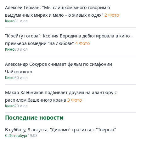
Алексей Герман: "Мы слишком много говорим о
выдуманных мирах и мало – о живых людях"
2 Фото
Кино
31 июл
"К хейту готова": Ксения Бородина дебютировала в кино –
премьера комедии "За любовь"
4 Фото
Кино
30 июл
Александр Сокуров снимает фильм по симфонии
Чайковского
Кино
30 июл
Макар Хлебников подбивает друзей на авантюру с
распилом башенного крана
3 Фото
Кино
29 июл
Последние новости
В субботу, 8 августа, "Динамо" сразится с "Тверью"
С.Петербург
19:03