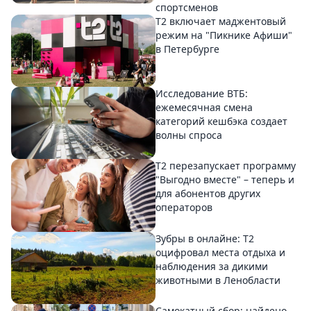
спортсменов
Т2 включает маджентовый
режим на "Пикнике Афиши"
в Петербурге
Исследование ВТБ:
ежемесячная смена
категорий кешбэка создает
волны спроса
Т2 перезапускает программу
"Выгодно вместе" – теперь и
для абонентов других
операторов
Зубры в онлайне: Т2
оцифровал места отдыха и
наблюдения за дикими
животными в Ленобласти
Самокатный сбор: найдено