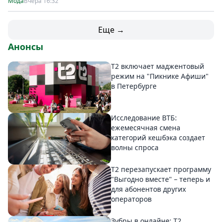
Мода
Вчера 16:32
Еще →
Анонсы
Т2 включает маджентовый
режим на "Пикнике Афиши"
в Петербурге
Исследование ВТБ:
ежемесячная смена
категорий кешбэка создает
волны спроса
Т2 перезапускает программу
"Выгодно вместе" – теперь и
для абонентов других
операторов
Зубры в онлайне: Т2