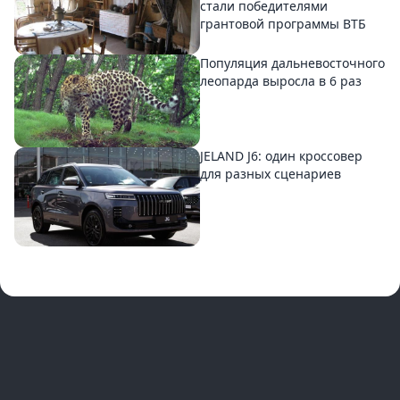
стали победителями
грантовой программы ВТБ
Популяция дальневосточного
леопарда выросла в 6 раз
JELAND J6: один кроссовер
для разных сценариев