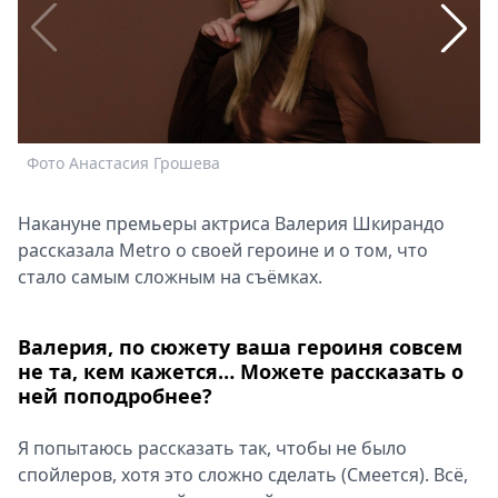
Спецпроекты
Звезды
Выборы
2026
Скачай
Metro
Фото Анастасия Грошева
Накануне премьеры актриса Валерия Шкирандо
рассказала Metro о своей героине и о том, что
стало самым сложным на съёмках.
Валерия, по сюжету ваша героиня совсем
не та, кем кажется… Можете рассказать о
ней поподробнее?
Я попытаюсь рассказать так, чтобы не было
Ф
спойлеров, хотя это сложно сделать (Смеется). Всё,