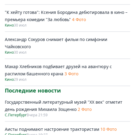
"К хейту готова": Ксения Бородина дебютировала в кино –
премьера комедии "За любовь"
4 Фото
Кино
30 июл
Александр Сокуров снимает фильм по симфонии
Чайковского
Кино
30 июл
Макар Хлебников подбивает друзей на авантюру с
распилом башенного крана
3 Фото
Кино
29 июл
Последние новости
Государственный литературный музей "ХХ век" отметит
день рождения Михаила Зощенко
2 Фото
С.Петербург
Вчера 21:59
Аисты поднимают настроение трактористам
10 Фото
С.Петербург
Вчера 19:27