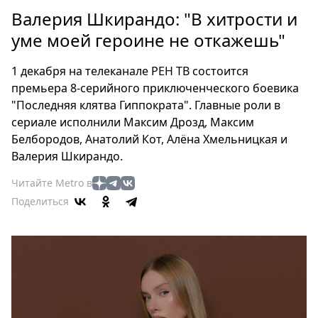
Петербург
Валерия Шкирандо: "В хитрости и
Россия
уме моей героине не откажешь"
Мир
Здоровье
1 декабря на телеканале РЕН ТВ состоится
Еда
премьера 8-серийного приключенческого боевика
Туризм
"Последняя клятва Гиппократа". Главные роли в
Мода
сериале исполнили Максим Дрозд, Максим
Театр
Белбородов, Анатолий Кот, Алёна Хмельницкая и
Валерия Шкирандо.
Кино
Афиша
Читайте Metro в
Книги
Поделиться
Выставки
Пресс-
релизы
О
Metro
Стримы