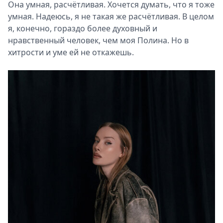
Она умная, расчётливая. Хочется думать, что я тоже
умная. Надеюсь, я не такая же расчётливая. В целом
я, конечно, гораздо более духовный и
нравственный человек, чем моя Полина. Но в
хитрости и уме ей не откажешь.