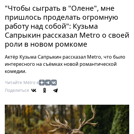
Петербург
"Чтобы сыграть в "Олене", мне
Россия
пришлось проделать огромную
Мир
работу над собой": Кузьма
Здоровье
Сапрыкин рассказал Metro о своей
Еда
Туризм
роли в новом ромкоме
Мода
Актёр Кузьма Сапрыкин рассказал Metro, что было
Театр
интересного на съёмках новой романтической
Кино
комедии.
Афиша
Читайте Metro в
Книги
Поделиться
Выставки
Пресс-
релизы
О
Metro
Стримы