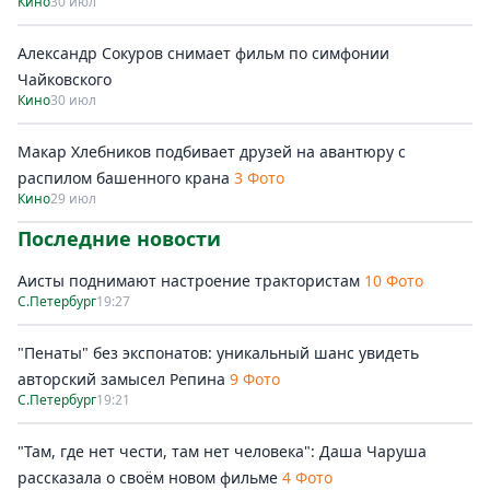
Кино
30 июл
Александр Сокуров снимает фильм по симфонии
Чайковского
Кино
30 июл
Макар Хлебников подбивает друзей на авантюру с
распилом башенного крана
3 Фото
Кино
29 июл
Последние новости
Аисты поднимают настроение трактористам
10 Фото
С.Петербург
19:27
"Пенаты" без экспонатов: уникальный шанс увидеть
авторский замысел Репина
9 Фото
С.Петербург
19:21
"Там, где нет чести, там нет человека": Даша Чаруша
рассказала о своём новом фильме
4 Фото