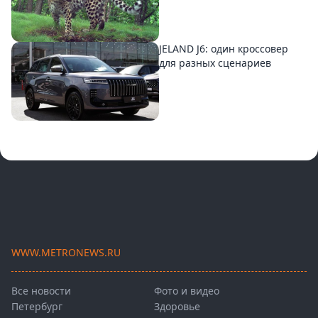
JELAND J6: один кроссовер
для разных сценариев
WWW.METRONEWS.RU
Все новости
Фото и видео
Петербург
Здоровье