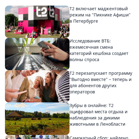
Т2 включает маджентовый
режим на "Пикнике Афиши"
в Петербурге
Исследование ВТБ:
ежемесячная смена
категорий кешбэка создает
волны спроса
Т2 перезапускает программу
"Выгодно вместе" – теперь и
для абонентов других
операторов
Зубры в онлайне: Т2
оцифровал места отдыха и
наблюдения за дикими
животными в Ленобласти
Самокатный сбор: найдено