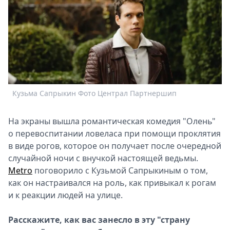
Спецпроекты
Звезды
Выборы
2026
Скачай
Metro
Кузьма Сапрыкин Фото Централ Партнершип
На экраны вышла романтическая комедия "Олень"
о перевоспитании ловеласа при помощи проклятия
в виде рогов, которое он получает после очередной
случайной ночи с внучкой настоящей ведьмы.
Metro
поговорило с Кузьмой Сапрыкиным о том,
как он настраивался на роль, как привыкал к рогам
и к реакции людей на улице.
Расскажите, как вас занесло в эту "страну