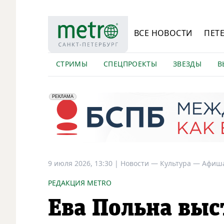
ВСЕ НОВОСТИ
ПЕТ
СТРИМЫ
СПЕЦПРОЕКТЫ
ЗВЕЗДЫ
В
erid: 2VfnxyFybV5
ПАО "Банк "Санкт-Петербург", ИНН: 7831000027
РЕКЛАМА
9 июля 2026, 13:30
|
Новости —
Культура —
Афиш
РЕДАКЦИЯ METRO
Ева Польна выс