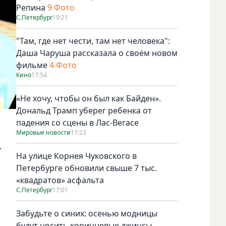
Репина
9 Фото
С.Петербург
19:21
"Там, где нет чести, там нет человека":
Даша Чаруша рассказала о своём новом
фильме
4 Фото
Кино
17:54
«Не хочу, чтобы он был как Байден».
Дональд Трамп уберег ребенка от
падения со сцены в Лас-Вегасе
Мировые новости
17:23
,
На улице Корнея Чуковского в
Петербурге обновили свыше 7 тыс.
«квадратов» асфальта
С.Петербург
17:01
Забудьте о синих: осенью модницы
будут носить коричневые джинсы