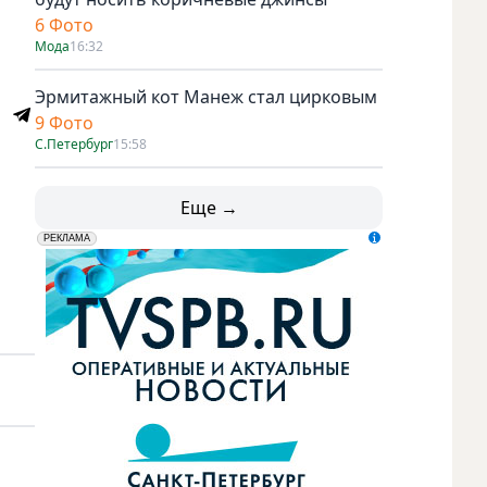
6 Фото
Мода
16:32
Эрмитажный кот Манеж стал цирковым
9 Фото
С.Петербург
15:58
Еще →
erid: LdtCK5udn
АО "ГАТР", ИНН: 7841320717
РЕКЛАМА