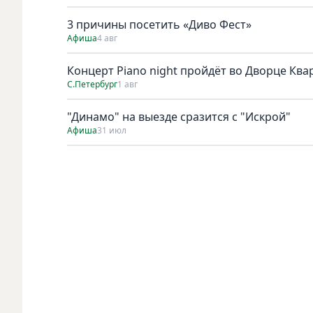
3 причины посетить «Диво Фест»
Афиша
4 авг
Концерт Piano night пройдёт во Дворце Квар
С.Петербург
1 авг
"Динамо" на выезде сразится с "Искрой"
Афиша
31 июл