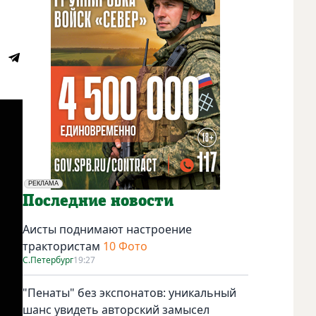
РЕКЛАМА
Социальная реклама
Последние новости
Аисты поднимают настроение
трактористам
10 Фото
С.Петербург
19:27
"Пенаты" без экспонатов: уникальный
шанс увидеть авторский замысел