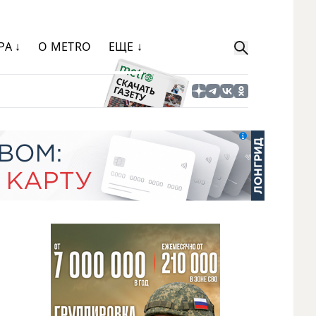
РА ↓
О METRO
ЕЩЕ ↓