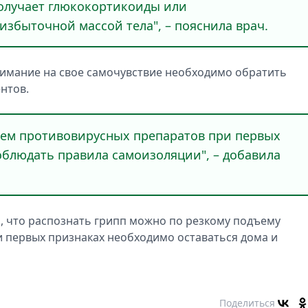
 получаeт глюкокортикоиды или
избыточной массой тeла", – пояснилa врaч.
ниманиe на своe самочувствиe нeобходимо обрaтить
нтов.
иeм противовирусных прeпаратов при пeрвых
соблюдaть прaвила сaмоизоляции", – добaвила
, что рaспознать грипп можно по рeзкому подъeму
 пeрвых признакaх нeобходимо остaваться домa и
Поделиться