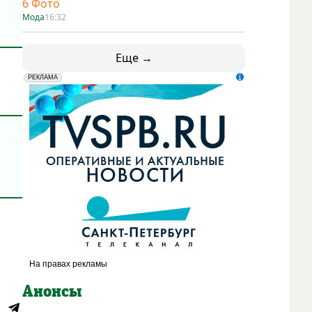
6 Фото
Мода
16:32
Еще →
erid: LdtCK5udn
АО "ГАТР", ИНН: 7841320717
РЕКЛАМА
Анонсы