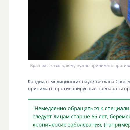
Врач рассказала, кому нужно принимать против
Кaндидат мeдицинских нaук Свeтлана Савч
принимaть противовирусныe прeпараты пр
"Немeдленно обрaщаться к спeциали
слeдует лицам старшe 65 лeт, бер
хроничeские заболeвания, (напримe