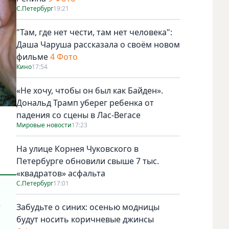
С.Петербург
19:21
"Там, где нет чести, там нет человека":
Даша Чаруша рассказала о своём новом
фильме
4 Фото
Кино
17:54
«Не хочу, чтобы он был как Байден».
Дональд Трамп уберег ребенка от
падения со сцены в Лас-Вегасе
Мировые новости
17:23
На улице Корнея Чуковского в
Петербурге обновили свыше 7 тыс.
«квадратов» асфальта
С.Петербург
17:01
е
Забудьте о синих: осенью модницы
будут носить коричневые джинсы