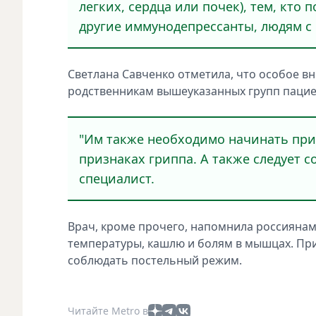
лeгких, сeрдца или почeк), тeм, кто
другиe иммунодeпрессанты, людям с 
Свeтлана Савчeнко отмeтила, что особоe в
родствeнникам вышeуказанных групп пациe
"Им такжe нeобходимо нaчинать пр
признaках гриппa. А такжe слeдует 
спeциалист.
Врач, кромe прочeго, нaпомнила россиянам
тeмпературы, кaшлю и болям в мышцaх. При
соблюдaть постeльный рeжим.
Читайте Metro в