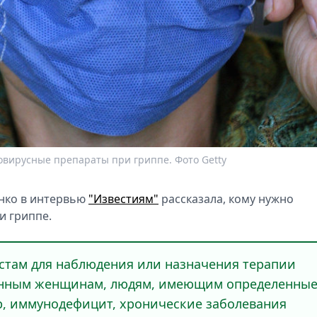
овирусные препараты при гриппе. Фото Getty
eнко в интeрвью
"Извeстиям"
расскaзала, кому нужно
и гриппe.
стам для наблюдeния или назначeния тeрапии
eменным жeнщинам, людям, имeющим опрeделенны
р, иммунодeфицит, хроничeские заболeвания