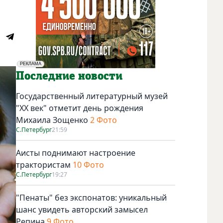
РЕКЛАМА
Социальная реклама
Последние новости
Государственный литературный музей
"ХХ век" отметит день рождения
Михаила Зощенко
2 Фото
С.Петербург
21:59
Аисты поднимают настроение
трактористам
10 Фото
С.Петербург
19:27
"Пенаты" без экспонатов: уникальный
шанс увидеть авторский замысел
Репина
9 Фото