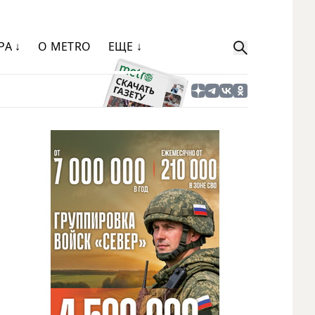
РА ↓
О METRO
ЕЩЕ ↓