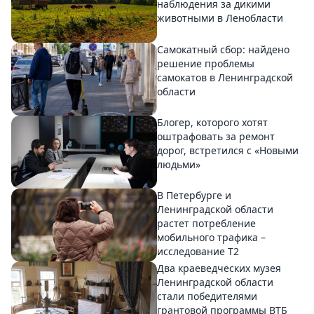
наблюдения за дикими
животными в Ленобласти
Самокатный сбор: найдено
решение проблемы
самокатов в Ленинградской
области
Блогер, которого хотят
оштрафовать за ремонт
дорог, встретился с «Новыми
людьми»
В Петербурге и
Ленинградской области
растет потребление
мобильного трафика –
исследование T2
Два краеведческих музея
Ленинградской области
стали победителями
грантовой программы ВТБ