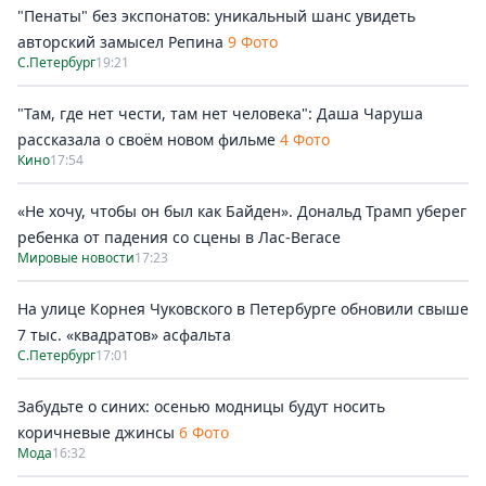
"Пенаты" без экспонатов: уникальный шанс увидеть
авторский замысел Репина
9 Фото
С.Петербург
19:21
"Там, где нет чести, там нет человека": Даша Чаруша
рассказала о своём новом фильме
4 Фото
Кино
17:54
«Не хочу, чтобы он был как Байден». Дональд Трамп уберег
ребенка от падения со сцены в Лас-Вегасе
Мировые новости
17:23
На улице Корнея Чуковского в Петербурге обновили свыше
7 тыс. «квадратов» асфальта
С.Петербург
17:01
Забудьте о синих: осенью модницы будут носить
коричневые джинсы
6 Фото
Мода
16:32