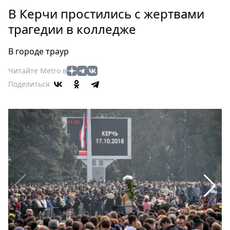
Петербург
В Керчи простились с жертвами
Россия
трагедии в колледже
Мир
Здоровье
В городе траур
Еда
Читайте Metro в
Туризм
Поделиться
Мода
Театр
Кино
Афиша
Книги
Выставки
Пресс-
релизы
О
Metro
Стримы