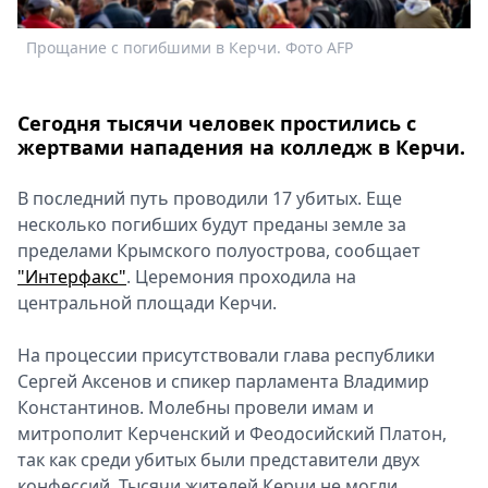
Спецпроекты
Прощание с погибшими в Керчи. Фото AFP
П
Звезды
Выборы
2026
Сегодня тысячи человек простились с
Скачай
жертвами нападения на колледж в Керчи.
Metro
В последний путь проводили 17 убитых. Еще
несколько погибших будут преданы земле за
пределами Крымского полуострова, сообщает
"Интерфакс"
. Церемония проходила на
центральной площади Керчи.
На процессии присутствовали глава республики
Сергей Аксенов и спикер парламента Владимир
Константинов. Молебны провели имам и
митрополит Керченский и Феодосийский Платон,
так как среди убитых были представители двух
конфессий. Тысячи жителей Керчи не могли