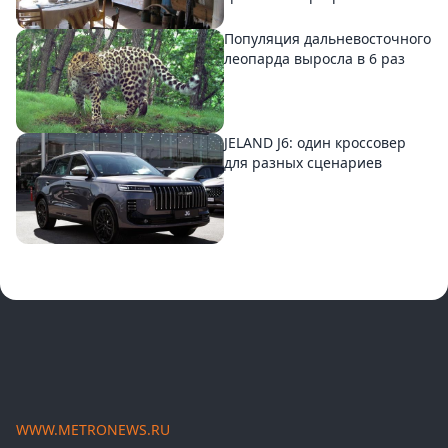
Популяция дальневосточного
леопарда выросла в 6 раз
JELAND J6: один кроссовер
для разных сценариев
WWW.METRONEWS.RU