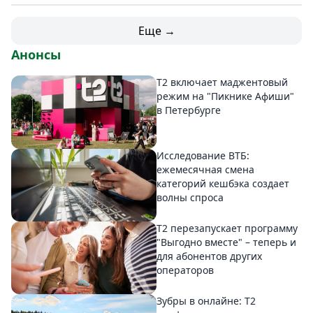
Еще →
Анонсы
Т2 включает маджентовый
режим на "Пикнике Афиши"
в Петербурге
Исследование ВТБ:
ежемесячная смена
категорий кешбэка создает
волны спроса
Т2 перезапускает программу
"Выгодно вместе" – теперь и
для абонентов других
операторов
Зубры в онлайне: Т2