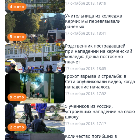
17 октября 2018, 19:19
4 фото
Учительница из колледжа
Керчи: мы перевязывали
раненых
17 октября 2018, 18:41
5 фото
Родственник пострадавшей
при нападении на керченский
колледж: Дочка постоянно
плачет
17 октября 2018, 18:05
Грохот взрыва и стрельба: в
Сети опубликовали видео, когда
нападение началось
17 октября 2018, 17:52
9 фото
5 учеников из России,
устроивших нападение на свою
школу
17 октября 2018, 17:17
2 фото
Количество погибших в