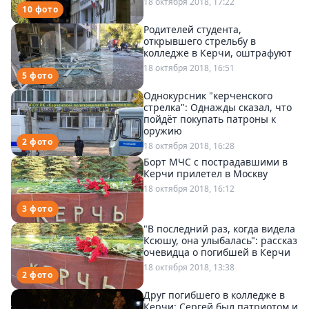
18 октября 2018, 17:22
10 фото
Родителей студента,
открывшего стрельбу в
колледже в Керчи, оштрафуют
18 октября 2018, 16:51
5 фото
Однокурсник "керченского
стрелка": Однажды сказал, что
пойдёт покупать патроны к
оружию
2 фото
18 октября 2018, 16:28
Борт МЧС с пострадавшими в
Керчи прилетел в Москву
18 октября 2018, 16:12
3 фото
"В последний раз, когда видела
Ксюшу, она улыбалась": рассказ
очевидца о погибшей в Керчи
18 октября 2018, 13:38
2 фото
Друг погибшего в колледже в
Керчи: Сергей был патриотом и