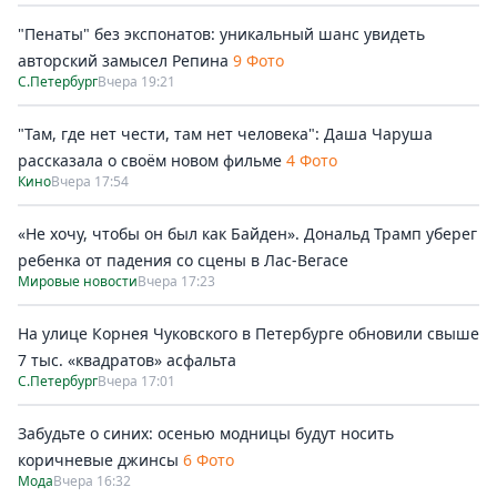
"Пенаты" без экспонатов: уникальный шанс увидеть
авторский замысел Репина
9 Фото
С.Петербург
Вчера 19:21
"Там, где нет чести, там нет человека": Даша Чаруша
рассказала о своём новом фильме
4 Фото
Кино
Вчера 17:54
«Не хочу, чтобы он был как Байден». Дональд Трамп уберег
ребенка от падения со сцены в Лас-Вегасе
Мировые новости
Вчера 17:23
На улице Корнея Чуковского в Петербурге обновили свыше
7 тыс. «квадратов» асфальта
С.Петербург
Вчера 17:01
Забудьте о синих: осенью модницы будут носить
коричневые джинсы
6 Фото
Мода
Вчера 16:32