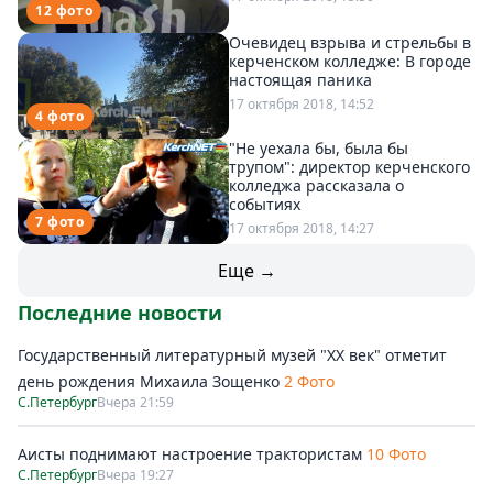
12 фото
Очевидец взрыва и стрельбы в
керченском колледже: В городе
настоящая паника
17 октября 2018, 14:52
4 фото
"Не уехала бы, была бы
трупом": директор керченского
колледжа рассказала о
событиях
7 фото
17 октября 2018, 14:27
Еще →
Последние новости
Государственный литературный музей "ХХ век" отметит
день рождения Михаила Зощенко
2 Фото
С.Петербург
Вчера 21:59
Аисты поднимают настроение трактористам
10 Фото
С.Петербург
Вчера 19:27