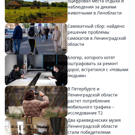
оцифровал места отдыха и
наблюдения за дикими
животными в Ленобласти
Самокатный сбор: найдено
решение проблемы
самокатов в Ленинградской
области
Блогер, которого хотят
оштрафовать за ремонт
дорог, встретился с «Новыми
людьми»
В Петербурге и
Ленинградской области
растет потребление
мобильного трафика –
исследование T2
Два краеведческих музея
Ленинградской области
стали победителями