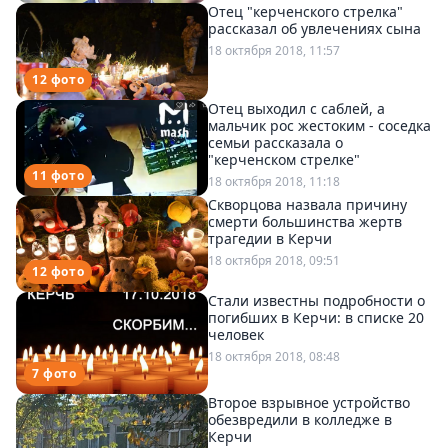
Отец "керченского стрелка"
рассказал об увлечениях сына
18 октября 2018, 11:57
12 фото
Отец выходил с саблей, а
мальчик рос жестоким - соседка
семьи рассказала о
"керченском стрелке"
11 фото
18 октября 2018, 11:18
Скворцова назвала причину
смерти большинства жертв
трагедии в Керчи
18 октября 2018, 09:51
12 фото
Стали известны подробности о
погибших в Керчи: в списке 20
человек
18 октября 2018, 08:48
7 фото
Второе взрывное устройство
обезвредили в колледже в
Керчи