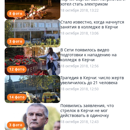
хотел стать электриком
18 октября 2018, 13:22
8 фото
Стало известно, когда начнутся
занятия в колледже в Керчи
18 октября 2018, 13:06
3 фото
В Сети появилось видео
подготовки к нападению на
колледж в Керчи
18 октября 2018, 12:56
12 фото
Трагедия в Керчи: число жертв
увеличилось до 21 человека
18 октября 2018, 12:50
14 фото
Появились заявления, что
стрелок в Керчи не мог
действовать в одиночку
18 октября 2018, 12:43
3 фото