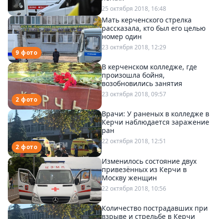
Петербург
25 октября 2018, 16:48
Россия
Мать керченского стрелка
Мир
рассказала, кто был его целью
номер один
Здоровье
23 октября 2018, 12:29
9 фото
Еда
В керченском колледже, где
Туризм
произошла бойня,
Мода
возобновились занятия
Театр
23 октября 2018, 09:57
2 фото
Кино
Врачи: У раненых в колледже в
Афиша
Керчи наблюдается заражение
ран
Книги
22 октября 2018, 12:51
2 фото
Выставки
Изменилось состояние двух
Пресс-
привезённых из Керчи в
релизы
Москву женщин
22 октября 2018, 10:56
О
Metro
Количество пострадавших при
взрыве и стрельбе в Керчи
Стримы