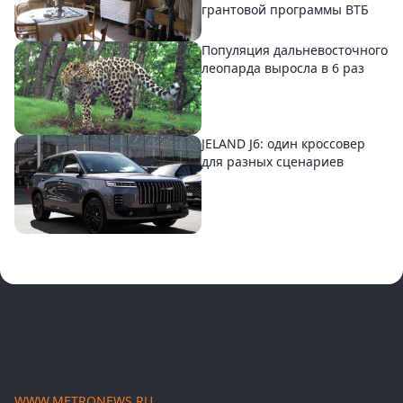
грантовой программы ВТБ
Популяция дальневосточного
леопарда выросла в 6 раз
JELAND J6: один кроссовер
для разных сценариев
WWW.METRONEWS.RU