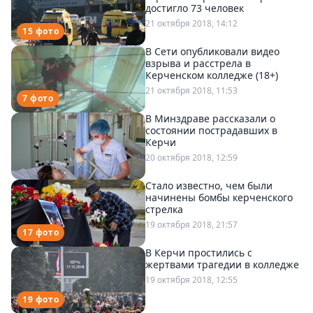
достигло 73 человек
Спецпроекты
21 октября 2018, 14:12
Звезды
15 фото
Выборы
В Сети опубликовали видео
взрыва и расстрела в
2026
Керченском колледже (18+)
Скачай
21 октября 2018, 11:53
Metro
7 фото
В Минздраве рассказали о
состоянии пострадавших в
Керчи
20 октября 2018, 12:59
Стало известно, чем были
начинены бомбы керченского
стрелка
19 октября 2018, 21:57
17 фото
В Керчи простились с
жертвами трагедии в колледже
19 октября 2018, 12:55
19 фото