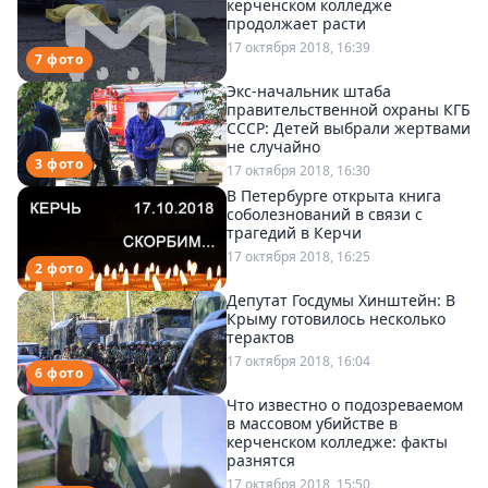
керченском колледже
продолжает расти
17 октября 2018, 16:39
7 фото
Экс-начальник штаба
правительственной охраны КГБ
СССР: Детей выбрали жертвами
не случайно
3 фото
17 октября 2018, 16:30
В Петербурге открыта книга
соболезнований в связи с
трагедий в Керчи
17 октября 2018, 16:25
2 фото
Депутат Госдумы Хинштейн: В
Крыму готовилось несколько
терактов
17 октября 2018, 16:04
6 фото
Что известно о подозреваемом
в массовом убийстве в
керченском колледже: факты
разнятся
17 октября 2018, 15:50