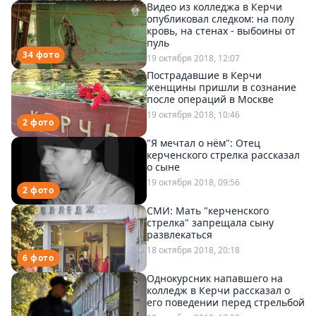
Видео из колледжа в Керчи
опубликовал следком: на полу
кровь, на стенах - выбоины от
пуль
34 фото
19 октября 2018, 12:07
Пострадавшие в Керчи
женщины пришли в сознание
после операций в Москве
19 октября 2018, 10:46
2 фото
"Я мечтал о нём": Отец
керченского стрелка рассказал
о сыне
19 октября 2018, 09:56
2 фото
СМИ: Мать "керченского
стрелка" запрещала сыну
развлекаться
18 октября 2018, 20:18
6 фото
Однокурсник напавшего на
колледж в Керчи рассказал о
его поведении перед стрельбой