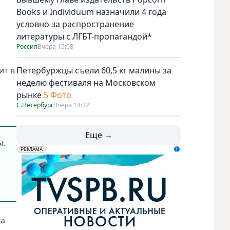
Books и Individuum назначили 4 года
условно за распространение
литературы с ЛГБТ-пропагандой*
Россия
Вчера 15:08
ит в
Петербуржцы съели 60,5 кг малины за
неделю фестиваля на Московском
рынке
5 Фото
С.Петербург
Вчера 14:22
Еще →
ы.
erid: LdtCK5udn
АО "ГАТР", ИНН: 7841320717
РЕКЛАМА
ра