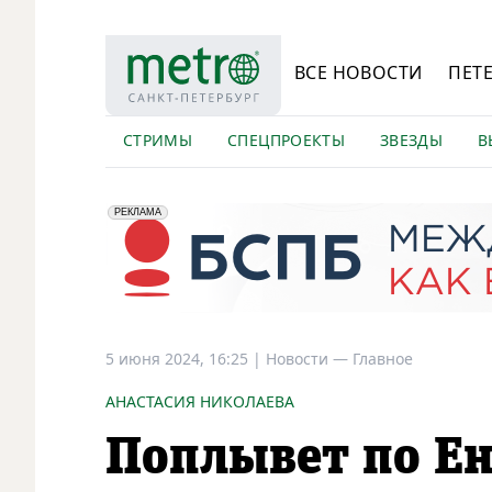
ВСЕ НОВОСТИ
ПЕТ
СТРИМЫ
СПЕЦПРОЕКТЫ
ЗВЕЗДЫ
В
erid: 2VfnxyFybV5
ПАО "Банк "Санкт-Петербург", ИНН: 7831000027
РЕКЛАМА
5 июня 2024, 16:25
|
Новости —
Главное
АНАСТАСИЯ НИКОЛАЕВА
Поплывет по Ен