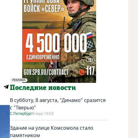
РЕКЛАМА
Социальная реклама
Последние новости
В субботу, 8 августа, "Динамо" сразится
с "Тверью"
С.Петербург
Вчера 19:03
Здание на улице Комсомола стало
памятником