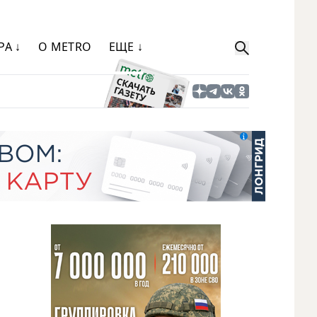
РА ↓
О METRO
ЕЩЕ ↓