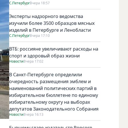
С.Петербург
Вчера 18:57
Эксперты надзорного ведомства
изучили более 3500 образцов мясных
изделий в Петербурге и Ленобласти
С.Петербург
Вчера 17:10
ВТБ: россияне увеличивают расходы на
спорт и здоровый образ жизни
Новости
Вчера 17:02
В Санкт-Петербурге определили
очередность размещения эмблем и
наименований политических партий в
избирательном бюллетене по единому
избирательному округу на выборах
депутатов Законодательного Собрания
Новости
Вчера 16:13
Бывшему главе издательств Popcorn