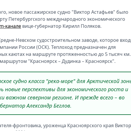
го, новое пассажирское судно "Виктор Астафьев" было
арту Петербургского международного экономического
am-канале
вице-губернатор Кирилл Поляков.
Средне-Невском судостроительном заводе, которое вход
мпании России (ОСК). Теплоход предназначен для
ых каютах на маршруте протяженностью до 5 тысяч км.
 маршрутом "Красноярск – Дудинка – Красноярск".
ское судно класса "река-море" для Арктической зон
 новые перспективы для экономического роста и
 важном северном регионе. И прежде всего – во
убернатор Александр Беглов.
ателя-фронтовика, уроженца Красноярского края Викто