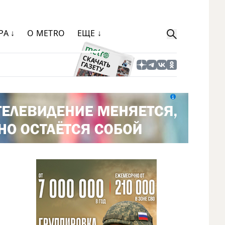
РА ↓
О METRO
ЕЩЕ ↓