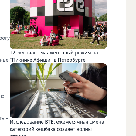
рогу
Т2 включает маджентовый режим на
енье
"Пикнике Афиши" в Петербурге
на
ть –
Исследование ВТБ: ежемесячная смена
категорий кешбэка создает волны