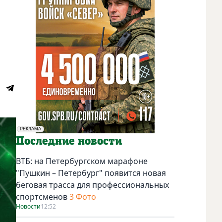
РЕКЛАМА
Социальная реклама
Последние новости
ВТБ: на Петербургском марафоне
"Пушкин – Петербург" появится новая
беговая трасса для профессиональных
спортсменов
3 Фото
Новости
12:52