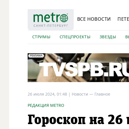
ВСЕ НОВОСТИ
ПЕТ
СТРИМЫ
СПЕЦПРОЕКТЫ
ЗВЕЗДЫ
В
erid: LdtCK5Efv
АО "ГАТР", ИНН: 7841320717
РЕКЛАМА
26 июля 2024, 01:48
|
Новости —
Главное
РЕДАКЦИЯ METRO
Гороскоп на 26