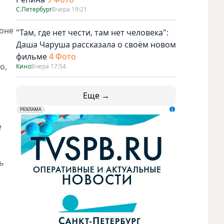
С.Петербург
Вчера 19:21
роне
"Там, где нет чести, там нет человека":
Даша Чаруша рассказала о своём новом
фильме
4 Фото
о,
Кино
Вчера 17:54
Еще →
erid: LdtCK5udn
АО "ГАТР", ИНН: 7841320717
РЕКЛАМА
е
ь