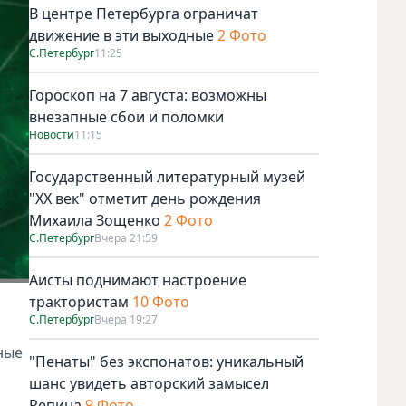
В центре Петербурга ограничат
движение в эти выходные
2 Фото
С.Петербург
11:25
Гороскоп на 7 августа: возможны
внезапные сбои и поломки
Новости
11:15
Государственный литературный музей
"ХХ век" отметит день рождения
Михаила Зощенко
2 Фото
С.Петербург
Вчера 21:59
Аисты поднимают настроение
трактористам
10 Фото
С.Петербург
Вчера 19:27
ные
"Пенаты" без экспонатов: уникальный
шанс увидеть авторский замысел
Репина
9 Фото