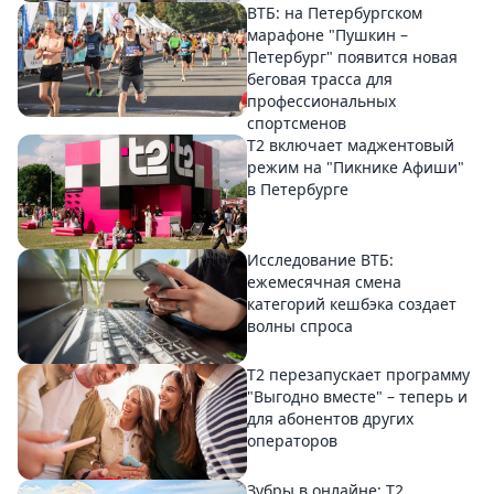
ВТБ: на Петербургском
марафоне "Пушкин –
Петербург" появится новая
беговая трасса для
профессиональных
спортсменов
Т2 включает маджентовый
режим на "Пикнике Афиши"
в Петербурге
Исследование ВТБ:
ежемесячная смена
категорий кешбэка создает
волны спроса
Т2 перезапускает программу
"Выгодно вместе" – теперь и
для абонентов других
операторов
Зубры в онлайне: Т2