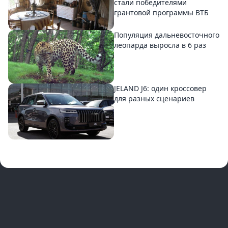
стали победителями
грантовой программы ВТБ
Популяция дальневосточного
леопарда выросла в 6 раз
JELAND J6: один кроссовер
для разных сценариев