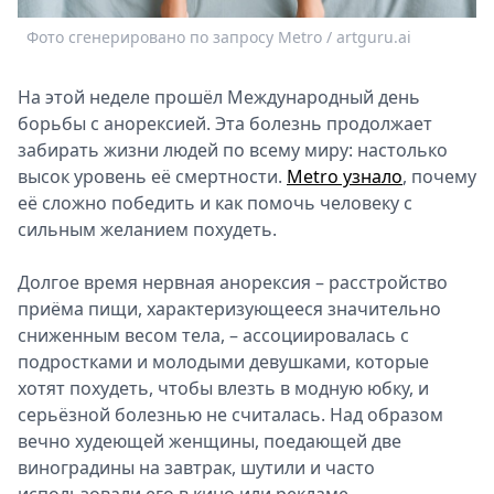
Спецпроекты
Фото сгенерировано по запросу Metro / artguru.ai
Звезды
Выборы
На этой неделе прошёл Международный день
2026
борьбы с анорексией. Эта болезнь продолжает
Скачай
забирать жизни людей по всему миру: настолько
Metro
высок уровень её смертности.
Metro узнало
, почему
её сложно победить и как помочь человеку с
сильным желанием похудеть.
Долгое время нервная анорексия – расстройство
приёма пищи, характеризующееся значительно
сниженным весом тела, – ассоциировалась с
подростками и молодыми девушками, которые
хотят похудеть, чтобы влезть в модную юбку, и
серьёзной болезнью не считалась. Над образом
вечно худеющей женщины, поедающей две
виноградины на завтрак, шутили и часто