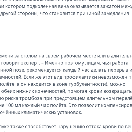
ри котором подколенная вена оказывается зажатой меж
с другой стороны, что становится причиной замедления
емени за столом на своём рабочем месте или в длитель
 – говорит эксперт. – Именно поэтому лицам, чья работа
нной позе, рекомендуется каждый час делать перерыв 
ечностей. Если же этот вид профилактики невозможен п
олёте, а он находится в зоне турбулентности), можно
беих нижних конечностей, помогая крови возвращать
ию риска тромбоза при предстоящем длительном перелё
ёме 100 мл каждый час полёта. Это позволит компенсиро
лючённых климатических установок.
уке также способствует нарушению оттока крови по ве