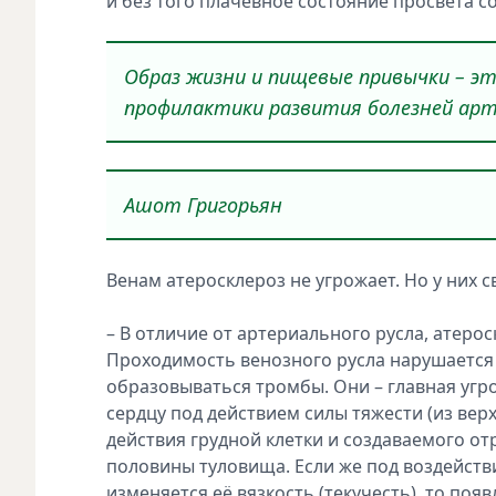
и без того плачевное состояние просвета со
Образ жизни и пищевые привычки – э
профилактики развития болезней арт
Ашот Григорьян
Венам атеросклероз не угрожает. Но у них 
– В отличие от артериального русла, атеро
Проходимость венозного русла нарушается 
образовываться тромбы. Они – главная угроз
сердцу под действием силы тяжести (из ве
действия грудной клетки и создаваемого о
половины туловища. Если же под воздейств
изменяется её вязкость (текучесть), то по