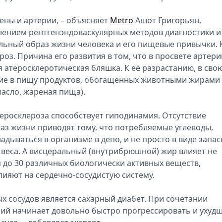
вены и артерии, – объясняет
Metro
Ашот Григорьян,
лением рентгенэндоваскулярных методов диагностики и
ильный образ жизни человека и его пищевые привычки. 
роз. Причина его развития в том, что в просвете артери
я атеросклеротическая бляшка. К её разрастанию, в сво
ние в пищу продуктов, обогащённых животными жирами
масло, жареная пища).
еросклероза способствует гиподинамия. Отсутствие
з жизни приводят тому, что потребляемые углеводы,
дываться в организме в депо, и не просто в виде запас
ру веса. А висцеральный (внутрибрюшной) жир влияет не
я до 30 различных биологически активных веществ,
ияют на сердечно-сосудистую систему.
х сосудов является сахарный диабет. При сочетании
ний начинает довольно быстро прогрессировать и ухуд