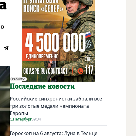
а
 в
РЕКЛАМА
Социальная реклама
Последние новости
Российские синхронистки забрали все
три золотые медали чемпионата
Европы
С.Петербург
09:34
Гороскоп на 6 августа: Луна в Тельце