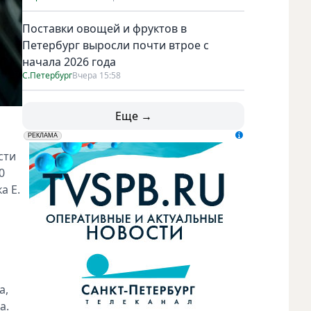
Поставки овощей и фруктов в
Петербург выросли почти втрое с
начала 2026 года
С.Петербург
Вчера 15:58
Еще →
erid: LdtCK5udn
АО "ГАТР", ИНН: 7841320717
РЕКЛАМА
сти
0
а Е.
а,
а.