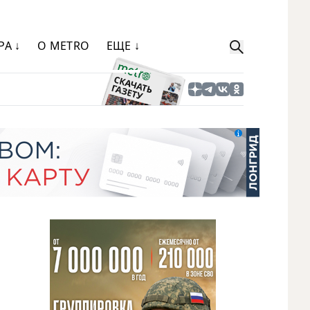
РА ↓
О METRO
ЕЩЕ ↓