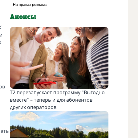
Анонсы
К
и
ю
ов
Т2 перезапускает программу "Выгодно
вместе" – теперь и для абонентов
других операторов
шать