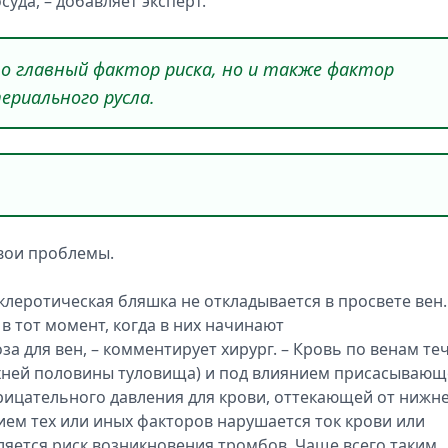
суда, – добавляет эксперт.
то главный фактор риска, но и также фактор
ериального русла.
свои проблемы.
склеротическая бляшка не откладывается в просвете вен.
в тот момент, когда в них начинают
а для вен, – комментирует хирург. – Кровь по венам теч
рхней половины туловища) и под влиянием присасывающ
трицательного давления для крови, оттекающей от нижн
ием тех или иных факторов нарушается ток крови или
является риск возникновения тромбов. Чаще всего таким