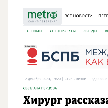
ВСЕ НОВОСТИ
ПЕТ
СТРИМЫ
СПЕЦПРОЕКТЫ
ЗВЕЗДЫ
В
erid: 2VfnxyFybV5
ПАО "Банк "Санкт-Петербург", ИНН: 7831000027
РЕКЛАМА
12 декабря 2024, 19:20
|
Стиль жизни —
Здоровье
CВЕТЛАНА ПЕРЦОВА
Хирург рассказ