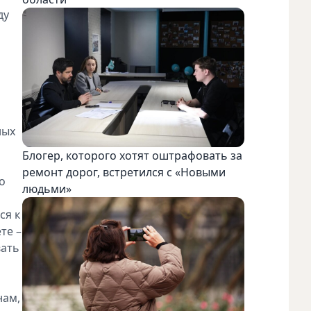
ду
ных
Блогер, которого хотят оштрафовать за
и
ремонт дорог, встретился с «Новыми
о
людьми»
ся к
те –
вать
нам,