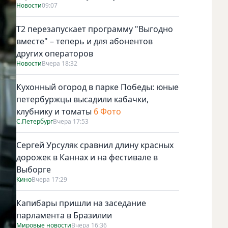
Новости
09:07
Т2 перезапускает программу "Выгодно
вместе" – теперь и для абонентов
других операторов
Новости
Вчера 18:32
Кухонный огород в парке Победы: юные
петербуржцы высадили кабачки,
клубнику и томаты
6 Фото
С.Петербург
Вчера 17:53
Сергей Урсуляк сравнил длину красных
дорожек в Каннах и на фестивале в
Выборге
Кино
Вчера 17:29
Капибары пришли на заседание
парламента в Бразилии
Мировые новости
Вчера 16:36