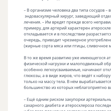
– В организме человека два типа сосудов – 
эндоваскулярный хирург, заведующий отде
лечения. – Им вредят прежде всего неправ
примеру, для артерий характерен атероскле
откладывается и в последствии разрастаетс
очередь, приводит чрезмерное употребле
(жирные сорта мяса или птицы, сливочное 
В то же время развитию уже имеющегося ат
физической нагрузки и малоподвижный обра
особенно легкоусваиваемые, начинают откла
глюкозы, а в виде жиров, что ведёт к набо
только на массу тела. В нём вырабатываетс
большинство из которых неблагоприятно вл
– Ещё одним риском закупорки артериальны
сахарного диабета и атеросклероза послед