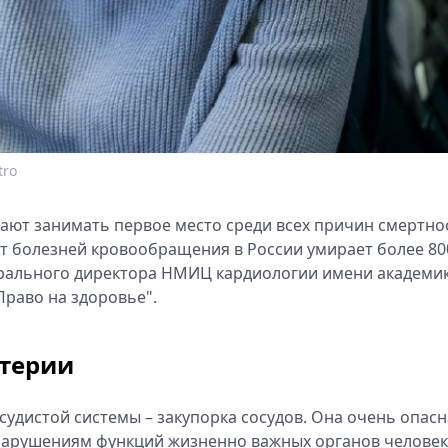
tro
ают занимать первое место среди всех причин смертно
от болезней кровообращения в России умирает более 80
рального директора НМИЦ кардиологии имени академик
"Право на здоровье".
ртерии
удистой системы – закупорка сосудов. Она очень опасн
 нарушениям функций жизненно важных органов человек