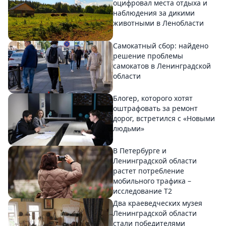
оцифровал места отдыха и
наблюдения за дикими
животными в Ленобласти
Самокатный сбор: найдено
решение проблемы
самокатов в Ленинградской
области
Блогер, которого хотят
оштрафовать за ремонт
дорог, встретился с «Новыми
людьми»
В Петербурге и
Ленинградской области
растет потребление
мобильного трафика –
исследование T2
Два краеведческих музея
Ленинградской области
стали победителями