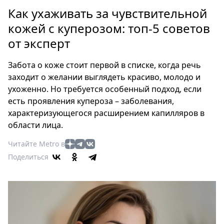
Петербург
Как ухаживать за чувствительной
Россия
кожей с куперозом: топ-5 советов
Мир
от эксперт
Здоровье
Еда
Забота о коже стоит первой в списке, когда речь
Туризм
заходит о желании выглядеть красиво, молодо и
Мода
ухоженно. Но требуется особенный подход, если
Театр
есть проявления купероза – заболевания,
Кино
характеризующегося расширением капилляров в
области лица.
Афиша
Книги
Читайте Metro в
Выставки
Поделиться
Пресс-
релизы
О
Metro
Стримы