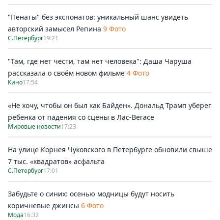
"Пенаты" без экспонатов: уникальный шанс увидеть
авторский замысел Репина
9 Фото
С.Петербург
19:21
"Там, где нет чести, там нет человека": Даша Чаруша
рассказала о своём новом фильме
4 Фото
Кино
17:54
«Не хочу, чтобы он был как Байден». Дональд Трамп уберег
ребенка от падения со сцены в Лас-Вегасе
Мировые новости
17:23
На улице Корнея Чуковского в Петербурге обновили свыше
7 тыс. «квадратов» асфальта
С.Петербург
17:01
Забудьте о синих: осенью модницы будут носить
коричневые джинсы
6 Фото
Мода
16:32