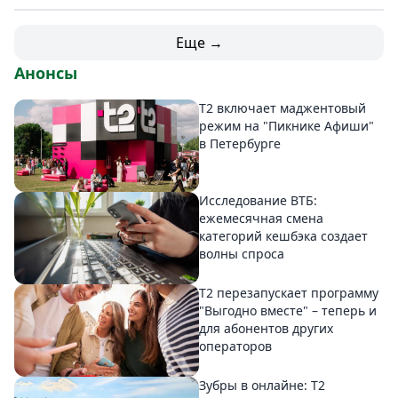
Еще →
Анонсы
Т2 включает маджентовый
режим на "Пикнике Афиши"
в Петербурге
Исследование ВТБ:
ежемесячная смена
категорий кешбэка создает
волны спроса
Т2 перезапускает программу
"Выгодно вместе" – теперь и
для абонентов других
операторов
Зубры в онлайне: Т2