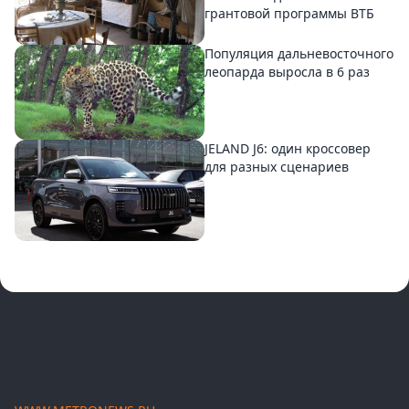
грантовой программы ВТБ
Популяция дальневосточного
леопарда выросла в 6 раз
JELAND J6: один кроссовер
для разных сценариев