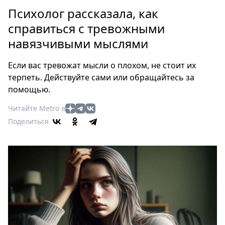
Петербург
Психолог рассказала, как
Россия
справиться с тревожными
Мир
навязчивыми мыслями
Здоровье
Еда
Если вас тревожат мысли о плохом, не стоит их
Туризм
терпеть. Действуйте сами или обращайтесь за
Мода
помощью.
Театр
Читайте Metro в
Кино
Поделиться
Афиша
Книги
Выставки
Пресс-
релизы
О
Metro
Стримы