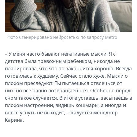
Спецпроекты
Звезды
Выборы
2026
Скачай
Фото Сгенерировано нейросетью по запросу Metro
Metro
– У меня часто бывают негативные мысли. Я с
детства была тревожным ребёнком, никогда не
планировала, что что-то закончится хорошо. Всегда
готовилась к худшему. Сейчас стало хуже. Мысли о
плохом преследуют. Ты пытаешься отвлечься от
них, но всё равно возвращаешься. Особенно перед
сном такое случается. В итоге устаёшь, засыпаешь в
плохом настроении, видишь кошмары, а иногда и
вовсе уснуть не выходит, – жалуется менеджер
Карина.