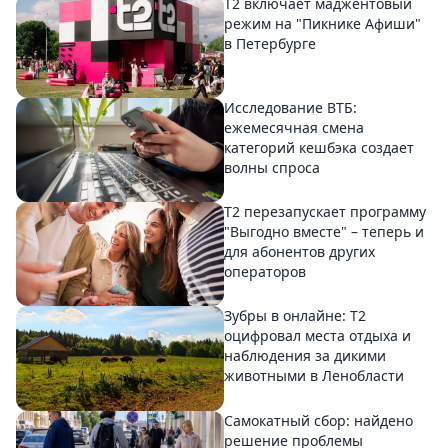
Т2 включает маджентовый
режим на "Пикнике Афиши"
в Петербурге
Исследование ВТБ:
ежемесячная смена
категорий кешбэка создает
волны спроса
Т2 перезапускает программу
"Выгодно вместе" – теперь и
для абонентов других
операторов
Зубры в онлайне: Т2
оцифровал места отдыха и
наблюдения за дикими
животными в Ленобласти
Самокатный сбор: найдено
решение проблемы