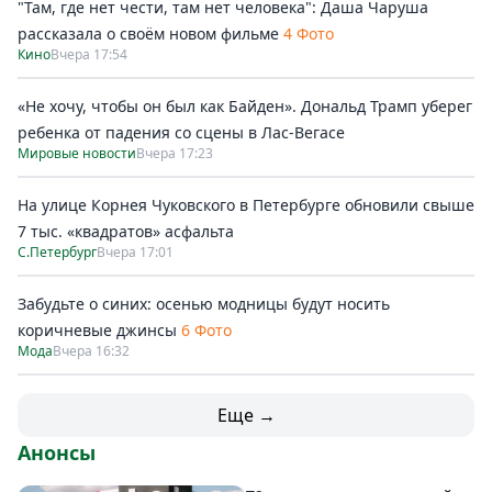
"Там, где нет чести, там нет человека": Даша Чаруша
рассказала о своём новом фильме
4 Фото
Кино
Вчера 17:54
«Не хочу, чтобы он был как Байден». Дональд Трамп уберег
ребенка от падения со сцены в Лас-Вегасе
Мировые новости
Вчера 17:23
На улице Корнея Чуковского в Петербурге обновили свыше
7 тыс. «квадратов» асфальта
С.Петербург
Вчера 17:01
Забудьте о синих: осенью модницы будут носить
коричневые джинсы
6 Фото
Мода
Вчера 16:32
Еще →
Анонсы