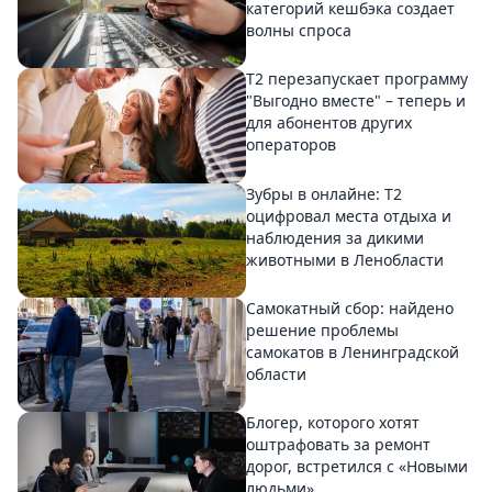
категорий кешбэка создает
волны спроса
Т2 перезапускает программу
"Выгодно вместе" – теперь и
для абонентов других
операторов
Зубры в онлайне: Т2
оцифровал места отдыха и
наблюдения за дикими
животными в Ленобласти
Самокатный сбор: найдено
решение проблемы
самокатов в Ленинградской
области
Блогер, которого хотят
оштрафовать за ремонт
дорог, встретился с «Новыми
людьми»