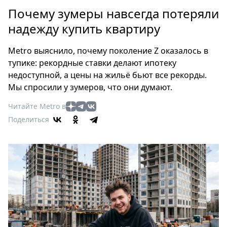
Петербург
Почему зумеры навсегда потеряли
Россия
надежду купить квартиру
Мир
Здоровье
Metro выяснило, почему поколение Z оказалось в
Еда
тупике: рекордные ставки делают ипотеку
Туризм
недоступной, а цены на жильё бьют все рекорды.
Мода
Мы спросили у зумеров, что они думают.
Театр
Читайте Metro в
Кино
Поделиться
Афиша
Книги
Выставки
Пресс-
релизы
О
Metro
Стримы