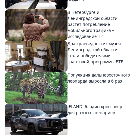
В Петербурге и
Ленинградской области
растет потребление
мобильного трафика –
исследование T2
Два краеведческих музея
Ленинградской области
стали победителями
грантовой программы ВТБ
Популяция дальневосточного
леопарда выросла в 6 раз
JELAND J6: один кроссовер
для разных сценариев