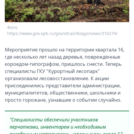
Спецпроекты
Звезды
Выборы
Фото
2026
https://www.gov.spb.ru/gov/otrasl/blago/news/316274/
Скачай
Metro
Мероприятие прошло на территории квартала 16,
где несколько лет назад деревья, повреждённые
короедом-типографом, пришлось снести. Теперь
специалисты ГКУ "Курортный лесопарк"
организовали лесовосстановление. К акции
присоединились представители администрации,
муниципалитетов, общественники, школьники и
просто горожане, узнавшие о событии случайно.
"Специалисты обеспечили участников
перчатками, инвентарем и необходимым