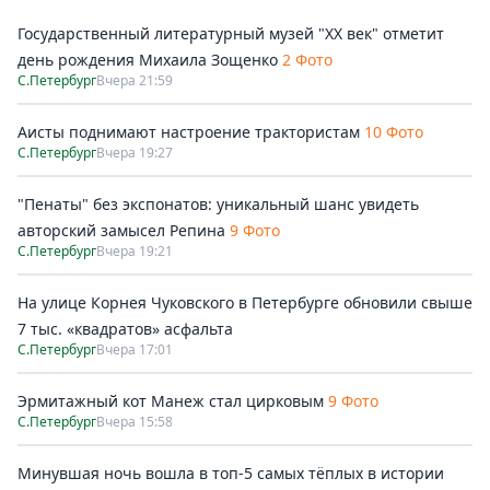
Государственный литературный музей "ХХ век" отметит
день рождения Михаила Зощенко
2 Фото
С.Петербург
Вчера 21:59
Аисты поднимают настроение трактористам
10 Фото
С.Петербург
Вчера 19:27
"Пенаты" без экспонатов: уникальный шанс увидеть
авторский замысел Репина
9 Фото
С.Петербург
Вчера 19:21
На улице Корнея Чуковского в Петербурге обновили свыше
7 тыс. «квадратов» асфальта
С.Петербург
Вчера 17:01
Эрмитажный кот Манеж стал цирковым
9 Фото
С.Петербург
Вчера 15:58
Минувшая ночь вошла в топ-5 самых тёплых в истории