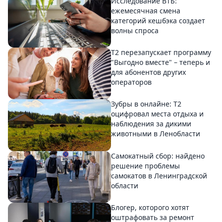
Исследование ВТБ:
ежемесячная смена
категорий кешбэка создает
волны спроса
Т2 перезапускает программу
"Выгодно вместе" – теперь и
для абонентов других
операторов
Зубры в онлайне: Т2
оцифровал места отдыха и
наблюдения за дикими
животными в Ленобласти
Самокатный сбор: найдено
решение проблемы
самокатов в Ленинградской
области
Блогер, которого хотят
оштрафовать за ремонт