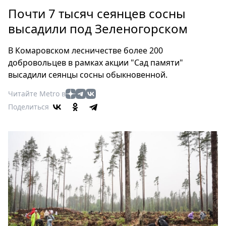
Петербург
Почти 7 тысяч сеянцев сосны
Россия
высадили под Зеленогорском
Мир
Здоровье
В Комаровском лесничестве более 200
Еда
добровольцев в рамках акции "Сад памяти"
Туризм
высадили сеянцы сосны обыкновенной.
Мода
Читайте Metro в
Театр
Поделиться
Кино
Афиша
Книги
Выставки
Пресс-
релизы
О
Metro
Стримы