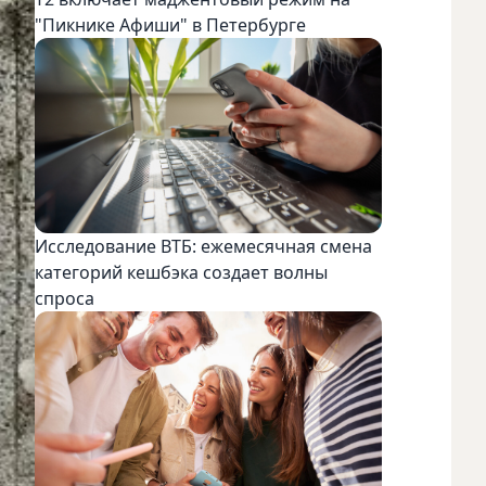
"Пикнике Афиши" в Петербурге
Исследование ВТБ: ежемесячная смена
категорий кешбэка создает волны
спроса