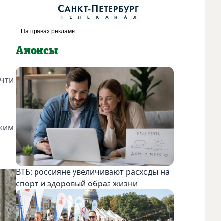
Лён хорошо смотрится в натуральных оттенках. Фото соцс
Анонсы
очти
ским
ВТБ: россияне увеличивают расходы на
спорт и здоровый образ жизни