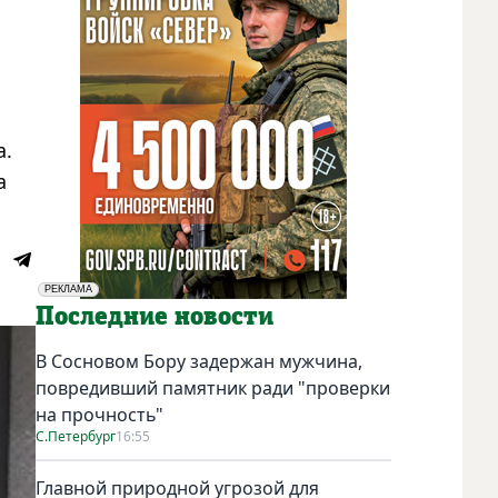
а.
а
РЕКЛАМА
Социальная реклама
Последние новости
В Сосновом Бору задержан мужчина,
повредивший памятник ради "проверки
на прочность"
С.Петербург
16:55
Главной природной угрозой для