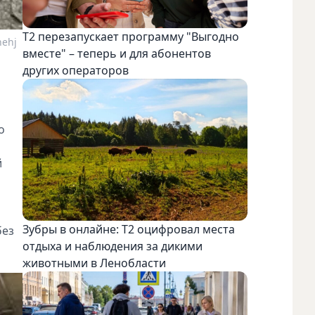
Т2 перезапускает программу "Выгодно
nehj
вместе" – теперь и для абонентов
других операторов
о
й
Зубры в онлайне: Т2 оцифровал места
без
отдыха и наблюдения за дикими
животными в Ленобласти