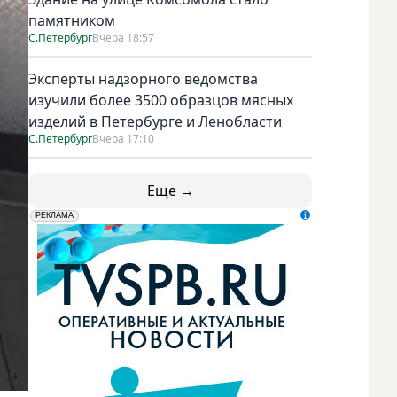
памятником
С.Петербург
Вчера 18:57
Эксперты надзорного ведомства
изучили более 3500 образцов мясных
изделий в Петербурге и Ленобласти
С.Петербург
Вчера 17:10
Еще →
erid: LdtCK5udn
АО "ГАТР", ИНН: 7841320717
РЕКЛАМА