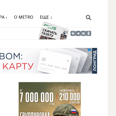
РА ↓
О METRO
ЕЩЕ ↓