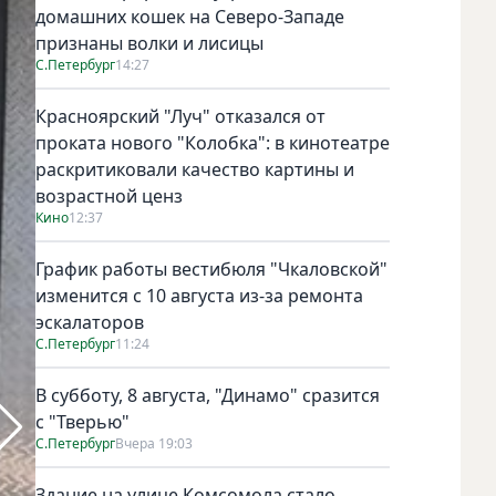
домашних кошек на Северо-Западе
признаны волки и лисицы
С.Петербург
14:27
Красноярский "Луч" отказался от
проката нового "Колобка": в кинотеатре
раскритиковали качество картины и
возрастной ценз
Кино
12:37
График работы вестибюля "Чкаловской"
изменится с 10 августа из-за ремонта
эскалаторов
С.Петербург
11:24
В субботу, 8 августа, "Динамо" сразится
с "Тверью"
С.Петербург
Вчера 19:03
Здание на улице Комсомола стало