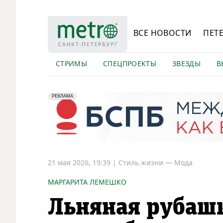
ВСЕ НОВОСТИ
ПЕТ
СТРИМЫ
СПЕЦПРОЕКТЫ
ЗВЕЗДЫ
В
erid: 2VfnxyFybV5
ПАО "Банк "Санкт-Петербург", ИНН: 7831000027
РЕКЛАМА
21 мая 2026, 19:39
|
Стиль жизни —
Мода
МАРГАРИТА ЛЕМЕШКО
Льняная рубашк