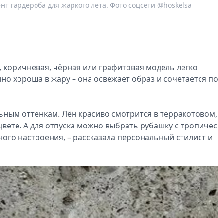
т гардероба для жаркого лета. Фото соцсети @hoskelsa
, коричневая, чёрная или графитовая модель легко
но хороша в жару – она освежает образ и сочетается п
ьным оттенкам. Лён красиво смотрится в терракотовом,
вете. А для отпуска можно выбрать рубашку с тропиче
ного настроения, – рассказала персональный стилист и