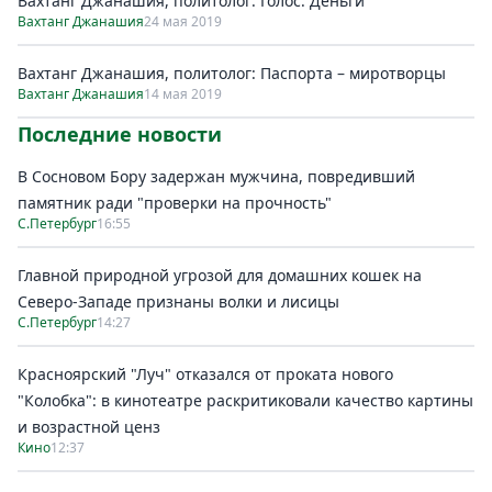
Вахтанг Джанашия, политолог: Голос. Деньги
Вахтанг Джанашия
24 мая 2019
Вахтанг Джанашия, политолог: Паспорта – миротворцы
Вахтанг Джанашия
14 мая 2019
Последние новости
В Сосновом Бору задержан мужчина, повредивший
памятник ради "проверки на прочность"
С.Петербург
16:55
Главной природной угрозой для домашних кошек на
Северо-Западе признаны волки и лисицы
С.Петербург
14:27
Красноярский "Луч" отказался от проката нового
"Колобка": в кинотеатре раскритиковали качество картины
и возрастной ценз
Кино
12:37