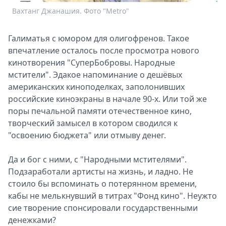
Спецпроекты
Вахтанг Джанашия. Фото "Metro"
Звезды
Выборы
Галиматья с юмором для олигофренов. Такое
2026
впечатление осталось после просмотра нового
Скачай
кинотворения "СуперБобровы. Народные
Metro
мстители". Эдакое напоминание о дешёвых
американских киноподелках, заполонивших
российские киноэкраны в начале 90-х. Или той же
поры печальной памяти отечественное кино,
творческий замысел в котором сводился к
"освоению бюджета" или отмыву денег.
Да и бог с ними, с "Народными мстителями".
Подзаработали артисты на жизнь, и ладно. Не
стоило бы вспоминать о потерянном времени,
кабы не мелькнувший в титрах "Фонд кино". Неужто
сие творение спонсировали государственными
денежками?