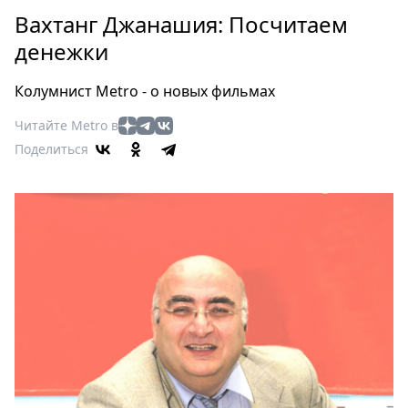
Петербург
Вахтанг Джанашия: Посчитаем
Россия
денежки
Мир
Здоровье
Колумнист Metro - о новых фильмах
Еда
Читайте Metro в
Туризм
Поделиться
Мода
Театр
Кино
Афиша
Книги
Выставки
Пресс-
релизы
О
Metro
Стримы