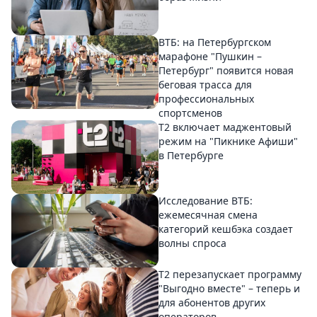
ВТБ: на Петербургском
марафоне "Пушкин –
Петербург" появится новая
беговая трасса для
профессиональных
спортсменов
Т2 включает маджентовый
режим на "Пикнике Афиши"
в Петербурге
Исследование ВТБ:
ежемесячная смена
категорий кешбэка создает
волны спроса
Т2 перезапускает программу
"Выгодно вместе" – теперь и
для абонентов других
операторов