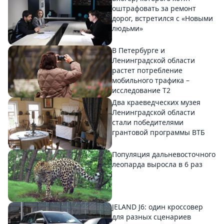
оштрафовать за ремонт
дорог, встретился с «Новыми
людьми»
В Петербурге и
Ленинградской области
растет потребление
мобильного трафика –
исследование T2
Два краеведческих музея
Ленинградской области
стали победителями
грантовой программы ВТБ
Популяция дальневосточного
леопарда выросла в 6 раз
JELAND J6: один кроссовер
для разных сценариев