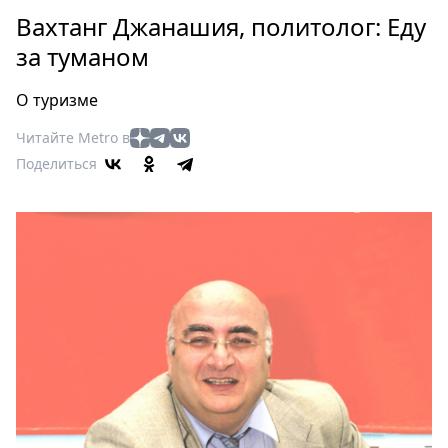
Петербург
Вахтанг Джанашия, политолог: Еду
Россия
за туманом
Мир
Здоровье
О туризме
Еда
Читайте Metro в
Туризм
Поделиться
Мода
Театр
Кино
Афиша
Книги
Выставки
Пресс-
релизы
О
Metro
Стримы