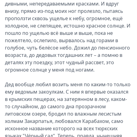
дивными, непередаваемыми красками. И вдруг
внизу, прямо из-под моих ног пролезло, пытаясь
проползти сквозь ущелье к небу, огромное, ещё
холодное, не слепящее, истошно красное солнце. И
пошло по ущелью всё выше и выше, пока не
пожелтело, ослепило, вырвалось над горами в
голубое, чуть белёсое небо. Дожил до пенсионного
возраста, до дедовых тогдашних лет – а помню в
деталях эту поездку, этот чудный рассвет, это
огромное солнце у меня под ногами.
Дед вообще любил возить меня по каким-то только
ему ведомым закоулкам. С ним я впервые оказался
в крымских пещерах, на затерянном в лесу, каком-
то случайном, до самого дна прозрачном
литовском озере, бродил по влажным лесистым
холмам Закарпатья, любовался Карабахом, само
исконное название которого на всех тюркских
языках "Чёрный сад". Теперь, правда, нынешняя