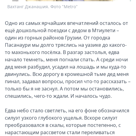
Спецпроекты
Вахтанг Джанашия. Фото "Metro"
Звезды
Выборы
Одно из самых ярчайших впечатлений осталось от
2026
ещё дошкольной поездки с дедом в Мтиулети –
Скачай
один из горных районов Грузии. От городка
Metro
Пасанаури мы долго тряслись на уазике до какого-
то махонького посёлка. В разгар застолья, едва
начало темнеть, меня погнали спать. А среди ночи
дед меня разбудил, усадил на лошадь и мы куда-то
двинулись. Всю дорогу в кромешной тьме дед меня
пинал, задавал вопросы, просил что-то рассказать –
только бы я не заснул. А потом мы остановились,
спешились, чего-то ждали. И началось чудо.
Едва небо стало светлеть, на его фоне обозначился
силуэт узкого глубокого ущелья. Вскоре силуэт
преобразовался в скалы, которые постепенно, с
нарастающим рассветом стали переливаться