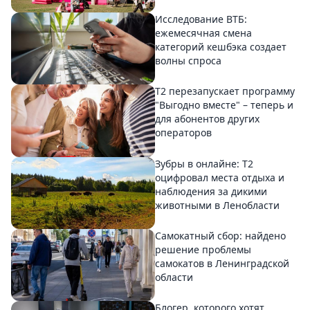
Исследование ВТБ:
ежемесячная смена
категорий кешбэка создает
волны спроса
Т2 перезапускает программу
"Выгодно вместе" – теперь и
для абонентов других
операторов
Зубры в онлайне: Т2
оцифровал места отдыха и
наблюдения за дикими
животными в Ленобласти
Самокатный сбор: найдено
решение проблемы
самокатов в Ленинградской
области
Блогер, которого хотят