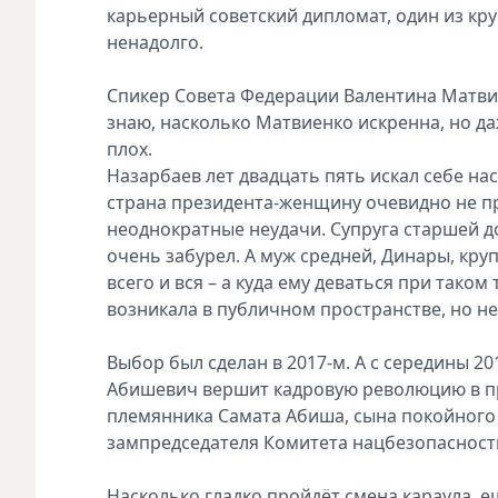
карьерный советский дипломат, один из кр
ненадолго.
Спикер Совета Федерации Валентина Матвие
знаю, насколько Матвиенко искренна, но д
плох.
Назарбаев лет двадцать пять искал себе нас
страна президента-женщину очевидно не пр
неоднократные неудачи. Супруга старшей д
очень забурел. А муж средней, Динары, кр
всего и вся – а куда ему деваться при тако
возникала в публичном пространстве, но 
Выбор был сделан в 2017-м. А с середины 20
Абишевич вершит кадровую революцию в пра
племянника Самата Абиша, сына покойного
зампредседателя Комитета нацбезопасности
Насколько гладко пройдёт смена караула, е