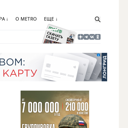
РА ↓
О METRO
ЕЩЕ ↓