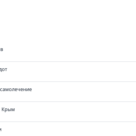
ов
дот
 самолечение
ш Крым
и