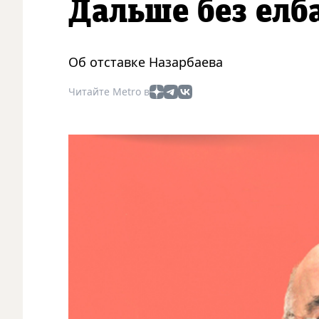
Дальше без елб
Об отставке Назарбаева
Читайте Metro в