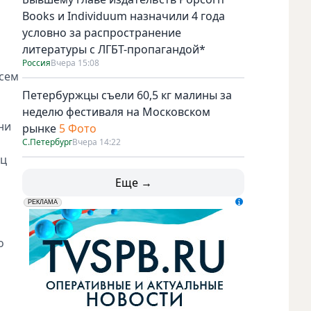
Books и Individuum назначили 4 года
условно за распространение
литературы с ЛГБТ-пропагандой*
Россия
Вчера 15:08
всем
Петербуржцы съели 60,5 кг малины за
неделю фестиваля на Московском
ни
рынке
5 Фото
С.Петербург
Вчера 14:22
ец
Еще →
erid: LdtCK5udn
АО "ГАТР", ИНН: 7841320717
РЕКЛАМА
о
а