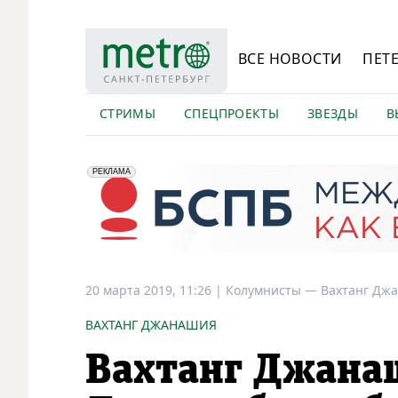
ВСЕ НОВОСТИ
ПЕТ
СТРИМЫ
СПЕЦПРОЕКТЫ
ЗВЕЗДЫ
В
erid: 2VfnxyFybV5
ПАО "Банк "Санкт-Петербург", ИНН: 7831000027
РЕКЛАМА
20 марта 2019, 11:26
|
Колумнисты —
Вахтанг Дж
ВАХТАНГ ДЖАНАШИЯ
Вахтанг Джанаш