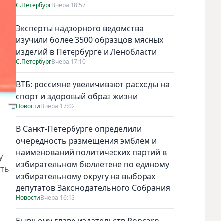
С.Петербург
Вчера 18:57
Эксперты надзорного ведомства
изучили более 3500 образцов мясных
изделий в Петербурге и Ленобласти
С.Петербург
Вчера 17:10
ВТБ: россияне увеличивают расходы на
спорт и здоровый образ жизни
Новости
Вчера 17:02
В Санкт-Петербурге определили
очередность размещения эмблем и
наименований политических партий в
у
избирательном бюллетене по единому
сть
избирательному округу на выборах
депутатов Законодательного Собрания
Новости
Вчера 16:13
Бывшему главе издательств Popcorn