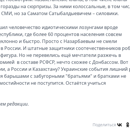
горазды на сюрпризы. За ними колоссальные, в том чис
 СМИ, но за Саматом Сатыбалдыевичем – силовики.
тешил человечество идиотическими лозунгами вроде
республики, где более 60 процентов населения совсем
уклонно и быстро. Просто с Назарбаевым не смели
и в России. И штатные защитники соотечественников ро
 фигура. Но не перевелись ещё мечтатели разжечь в
номией в составе РСФСР, нечто схожее с Донбассом. Вот
и, а России и Казахстану? Украинские события лишний 
ся барышами с забугорными "братьями" и братками не
амостийности не поступится. Остаётся учиться
ем редакции
.
Поделиться