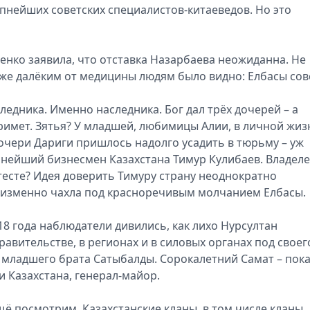
упнейших советских специалистов-китаеведов. Но это
нко заявила, что отставка Назарбаева неожиданна. Не
аже далёким от медицины людям было видно: Елбасы со
ледника. Именно наследника. Бог дал трёх дочерей – а
имет. Зятья? У младшей, любимицы Алии, в личной жиз
очери Дариги пришлось надолго усадить в тюрьму – уж
упнейший бизнесмен Казахстана Тимур Кулибаев. Владел
м тесте? Идея доверить Тимуру страну неоднократно
неизменно чахла под красноречивым молчанием Елбасы.
18 года наблюдатели дивились, как лихо Нурсултан
вительстве, в регионах и в силовых органах под своег
 младшего брата Сатыбалды. Сорокалетний Самат – пок
 Казахстана, генерал-майор.
щё посмотрим. Казахстанские кланы, в том числе кланы