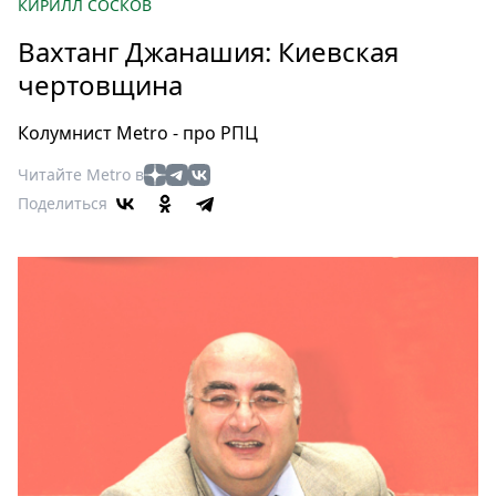
Петербург
КИРИЛЛ СОСКОВ
Россия
Вахтанг Джанашия: Киевская
Мир
чертовщина
Здоровье
Еда
Колумнист Metro - про РПЦ
Туризм
Читайте Metro в
Мода
Поделиться
Театр
Кино
Афиша
Книги
Выставки
Пресс-
релизы
О
Metro
Стримы