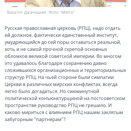
Спецпроекты
Вахатнг Джанашия. Фото "Metro"
Звезды
Выборы
2026
Русская православная церковь (РПЦ), надо отдать
Скачай
ей должное, фактически единственный институт,
Metro
умудряющийся до сей поры оставаться реальной,
хоть и не самой прочной скрепой основных
обломков великой советской империи. Во многом
это удавалось благодаря сохранению давно
сложившихся организационных и территориальных
структур РПЦ. На чьей стороне были симпатии
Церкви в различных мирских конфликтах, всегда
легко было догадаться. Но сиюминутной
политической конъюнктурщиной на постсоветском
пространстве руководство РПЦ не грешило. И
каково мириться с влиянием РПЦ нашим заклятым
забугорным "партнёрам"?