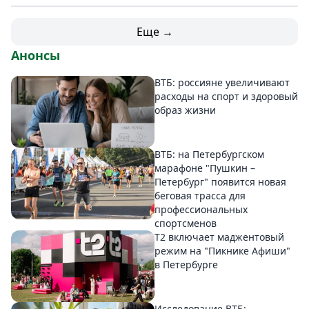
Еще →
Анонсы
ВТБ: россияне увеличивают
расходы на спорт и здоровый
образ жизни
ВТБ: на Петербургском
марафоне "Пушкин –
Петербург" появится новая
беговая трасса для
профессиональных
спортсменов
Т2 включает маджентовый
режим на "Пикнике Афиши"
в Петербурге
Исследование ВТБ: