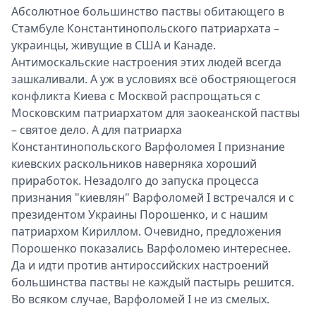
Абсолютное большинство паствы обитающего в
Стамбуле Константинопольского патриархата –
украинцы, живущие в США и Канаде.
Антимоскальские настроения этих людей всегда
зашкаливали. А уж в условиях всё обостряющегося
конфликта Киева с Москвой распрощаться с
Московским патриархатом для заокеанской паствы
– святое дело. А для патриарха
Константинопольского Варфоломея I признание
киевских раскольников наверняка хороший
приработок. Незадолго до запуска процесса
признания "киевлян" Варфоломей I встречался и с
президентом Украины Порошенко, и с нашим
патриархом Кириллом. Очевидно, предложения
Порошенко показались Варфоломею интереснее.
Да и идти против антироссийских настроений
большинства паствы не каждый пастырь решится.
Во всяком случае, Варфоломей I не из смелых.