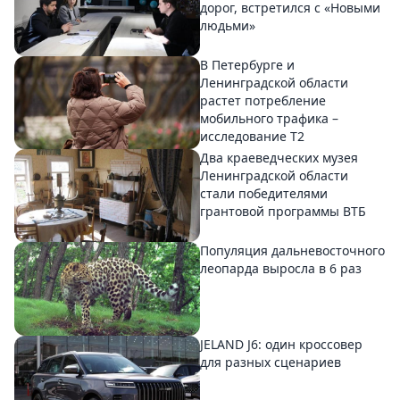
дорог, встретился с «Новыми
людьми»
В Петербурге и
Ленинградской области
растет потребление
мобильного трафика –
исследование T2
Два краеведческих музея
Ленинградской области
стали победителями
грантовой программы ВТБ
Популяция дальневосточного
леопарда выросла в 6 раз
JELAND J6: один кроссовер
для разных сценариев